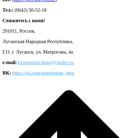
Тел.:
(0642) 50-52-18
Свяжитесь с нами!
291011, Россия,
Луганская Народная Республика,
Г.О. г. Луганск, ул. Матросова, 4а
e-mail:
kvantorium.lgpu@yandex.ru
ВК:
https://vk.com/quantorium_lgpu