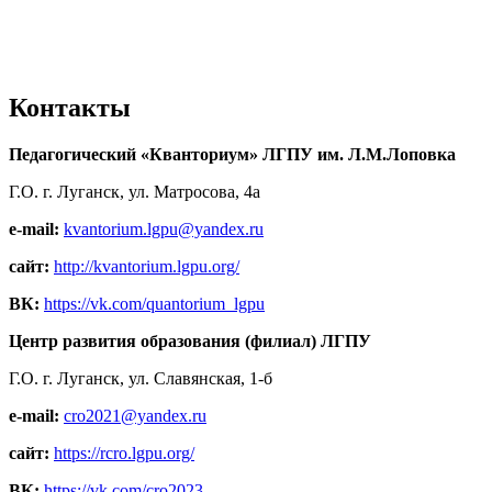
Контакты
Педагогический «Кванториум» ЛГПУ им. Л.М.Лоповка
Г.О. г. Луганск, ул. Матросова, 4а
e-mail:
kvantorium.lgpu@yandex.ru
сайт:
http://kvantorium.lgpu.org/
ВК:
https://vk.com/quantorium_lgpu
Центр развития образования (филиал) ЛГПУ
Г.О. г. Луганск, ул. Славянская, 1-б
e-mail:
cro2021@yandex.ru
сайт:
https://rcro.lgpu.org/
ВК:
https://vk.com/cro2023