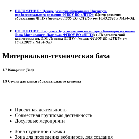
ПОЛОЖЕНИЕ о
Центре развития образования
Института
профессионального развития ФГБОУ ВО «ЛГПУ»
(Центр развития
образования ЛГПУ)
(приказ ФГБОУ ВО «ЛГПУ» от 10.03.2026 г. №154-ОД)
ПОЛОЖЕНИЕ об отделе «Педагогический технопарк «Кванториум» имени
Льва Михайловича Лоповка»
ФГБОУ ВО «ЛГПУ
» («Педагогический
кванториум им. Л.М. Лоповка ЛГПУ»)
(приказ ФГБОУ ВО «ЛГПУ» от
10.03.2026 г. №154-ОД)
Материально-техническая база
1.7 Коворкинг (Зал)
1.9 Студия для записи образовательного контента
Проектная деятельность
Совместная групповая деятельность
Досуговые мероприяти
Зона студииной съемки
Зона для проведения вебинаров, для создания