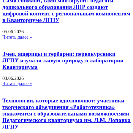
Сами снимают, сами монтируют: педагоги
дошкольного образования ЛНР создают
цифровой контент с региональным компонентом
в Кванториуме ЛГПУ​
05.06.2026
Читать далее »
Змеи, ящерицы и гербарии: первокурсники
ЛГПУ изучали живую природу в лаборатории
Кванториума
03.06.2026
Читать далее »
Технологии, которые вдохновляют: участники
творческого объединения «Робототехника»
знакомятся с образовательными возможностями
Педагогического кванториума им. Л.М. Лоповка
ЛГПУ