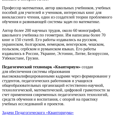
Профессор математики, автор школьных учебников, учебных
пособий для учителей и учеников, интересных книг для
внеклассного чтения, один из создателей теории проблемного
обучения и развивающей системы задач по математике.
Автор более 200 научных трудов, около 60 монографий,
школьного учебника по геометрии. Им написаны более 70
книг и 150 статей. Его работы издавались на русском,
украинском, болгарском, немецком, венгерском, чешском,
польском, сербском и румынском языках. Его работы
издавались в России, Украине, Эстонии, Литве, Белоруссии,
Узбекистане, Грузии.
Педагогический технопарк «Кванториум»
создан
для
обеспечения системы образования
высококвалифицированными кадрами через формирование у
студентов, педагогических работников и учащихся
общеобразовательных организаций естественно-научной,
технологической, математической, цифровой грамотности за
счет применения современных педагогических технологий,
средств обучения и воспитания, с опорой на практику
учебных исследований и проектов.
Задачи Педагогического «Кванториума»