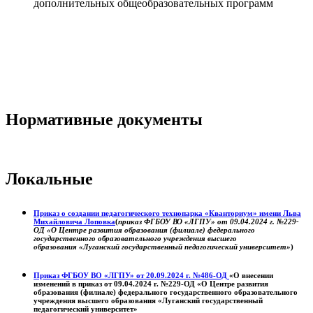
дополнительных общеобразовательных программ
Нормативные документы
Локальные
Приказ о создании педагогического технопарка «Кванториум» имени Льва
Михайловича Лоповка
(
приказ ФГБОУ ВО «ЛГПУ» от 09.04.2024 г. №229-
ОД «О Центре развития образования (филиале) федерального
государственного образовательного учреждения высшего
образования «Луганский государственный педагогический университет»
)
Приказ ФГБОУ ВО «ЛГПУ» от 20.09.2024 г. №486-ОД
«О внесении
изменений в приказ от 09.04.2024 г. №229-ОД «О Центре развития
образования (филиале) федерального государственного образовательного
учреждения высшего образования «Луганский государственный
педагогический университет»