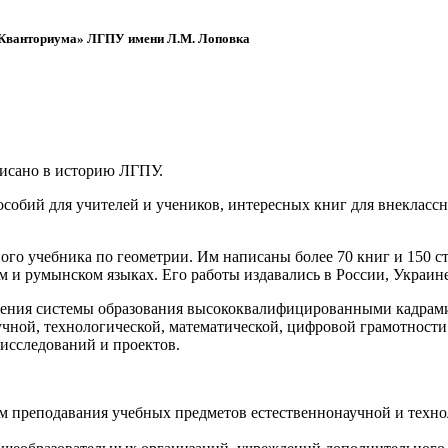
 «Кванториума» ЛГПУ имени Л.М. Лоповка
писано в историю ЛГПУ.
обий для учителей и учеников, интересных книг для внеклассно
ого учебника по геометрии. Им написаны более 70 книг и 150 ст
м и румынском языках. Его работы издавались в России, Украине
ения системы образования высококвалифицированными кадрами 
чной, технологической, математической, цифровой грамотности
х исследований и проектов.
ям преподавания учебных предметов естественнонаучной и техн