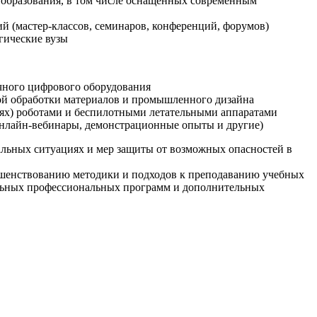
образования, в том числе оснащенных современным
й (мастер-классов, семинаров, конференций, форумов)
гические вузы
очного цифрового оборудования
ой обработки материалов и промышленного дизайна
иях) роботами и беспилотными летательными аппаратами
 онлайн-вебинары, демонстрационные опыты и другие)
альных ситуациях и мер защиты от возможных опасностей в
ршенствованию методики и подходов к преподаванию учебных
ельных профессиональных программ и дополнительных