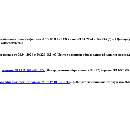
Михайловича Лоповка
(
приказ ФГБОУ ВО «ЛГПУ» от 09.04.2024 г. №229-ОД «О Центре ра
й университет»
)
 в приказ от 09.04.2024 г. №229-ОД «О Центре развития образования (филиале) федер
о развития ФГБОУ ВО «ЛГПУ»
(Центр развития образования ЛГПУ)
(приказ ФГБОУ ВО 
ьва Михайловича Лоповка»
ФГБОУ ВО «ЛГПУ
» («Педагогический кванториум им. Л