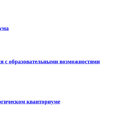
иума
ся с образовательными возможностями
гогическом кванториуме