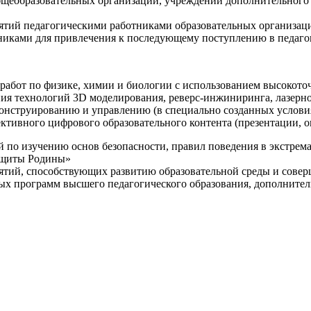
щеобразовательных организаций, учреждений дополнительного 
ятий педагогическими работниками образовательных организаци
никами для привлечения к последующему поступлению в педаго
 работ по физике, химии и биологии с использованием высокот
ния технологий 3D моделирования, реверс-инжиниринга, лазерн
конструированию и управлению (в специально созданных услов
ективного цифрового образовательного контента (презентации,
й по изучению основ безопасности, правил поведения в экстрем
защиты Родины»
иятий, способствующих развитию образовательной среды и сове
ных программ высшего педагогического образования, дополнит