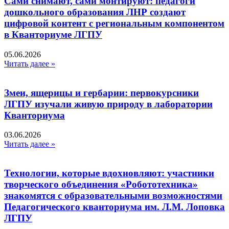
Сами снимают, сами монтируют: педагоги
дошкольного образования ЛНР создают
цифровой контент с региональным компонентом
в Кванториуме ЛГПУ​
05.06.2026
Читать далее »
Змеи, ящерицы и гербарии: первокурсники
ЛГПУ изучали живую природу в лаборатории
Кванториума
03.06.2026
Читать далее »
Технологии, которые вдохновляют: участники
творческого объединения «Робототехника»
знакомятся с образовательными возможностями
Педагогического кванториума им. Л.М. Лоповка
ЛГПУ