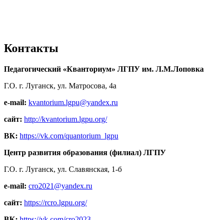
Контакты
Педагогический «Кванториум» ЛГПУ им. Л.М.Лоповка
Г.О. г. Луганск, ул. Матросова, 4а
e-mail:
kvantorium.lgpu@yandex.ru
сайт:
http://kvantorium.lgpu.org/
ВК:
https://vk.com/quantorium_lgpu
Центр развития образования (филиал) ЛГПУ
Г.О. г. Луганск, ул. Славянская, 1-б
e-mail:
cro2021@yandex.ru
сайт:
https://rcro.lgpu.org/
ВК:
https://vk.com/cro2023