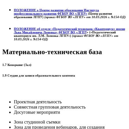
ПОЛОЖЕНИЕ о
Центре развития образования
Института
профессионального развития ФГБОУ ВО «ЛГПУ»
(Центр развития
образования ЛГПУ)
(приказ ФГБОУ ВО «ЛГПУ» от 10.03.2026 г. №154-ОД)
ПОЛОЖЕНИЕ об отделе «Педагогический технопарк «Кванториум» имени
Льва Михайловича Лоповка»
ФГБОУ ВО «ЛГПУ
» («Педагогический
кванториум им. Л.М. Лоповка ЛГПУ»)
(приказ ФГБОУ ВО «ЛГПУ» от
10.03.2026 г. №154-ОД)
Материально-техническая база
1.7 Коворкинг (Зал)
1.9 Студия для записи образовательного контента
Проектная деятельность
Совместная групповая деятельность
Досуговые мероприяти
Зона студииной съемки
Зона для проведения вебинаров, для создания