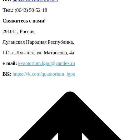
Тел.:
(0642) 50-52-18
Свяжитесь с нами!
291011, Россия,
Луганская Народная Республика,
Г.О. г. Луганск, ул. Матросова, 4а
e-mail:
kvantorium.lgpu@yandex.ru
ВК:
https://vk.com/quantorium_lgpu