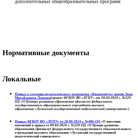
дополнительных общеобразовательных программ
Нормативные документы
Локальные
Приказ о создании педагогического технопарка «Кванториум» имени Льва
Михайловича Лоповка
(
приказ ФГБОУ ВО «ЛГПУ» от 09.04.2024 г. №229-
ОД «О Центре развития образования (филиале) федерального
государственного образовательного учреждения высшего
образования «Луганский государственный педагогический университет»
)
Приказ ФГБОУ ВО «ЛГПУ» от 20.09.2024 г. №486-ОД
«О внесении
изменений в приказ от 09.04.2024 г. №229-ОД «О Центре развития
образования (филиале) федерального государственного образовательного
учреждения высшего образования «Луганский государственный
педагогический университет»