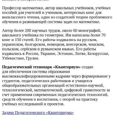
Профессор математики, автор школьных учебников, учебных
пособий для учителей и учеников, интересных книг для
внеклассного чтения, один из создателей теории проблемного
обучения и развивающей системы задач по математике.
Автор более 200 научных трудов, около 60 монографий,
школьного учебника по геометрии. Им написаны более 70
книг и 150 статей. Его работы издавались на русском,
украинском, болгарском, немецком, венгерском, чешском,
польском, сербском и румынском языках. Его работы
издавались в России, Украине, Эстонии, Литве, Белоруссии,
Узбекистане, Грузии.
Педагогический технопарк «Кванториум»
создан
для
обеспечения системы образования
высококвалифицированными кадрами через формирование у
студентов, педагогических работников и учащихся
общеобразовательных организаций естественно-научной,
технологической, математической, цифровой грамотности за
счет применения современных педагогических технологий,
средств обучения и воспитания, с опорой на практику
учебных исследований и проектов.
Задачи Педагогического «Кванториума»