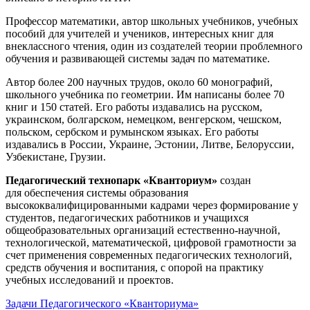
Профессор математики, автор школьных учебников, учебных
пособий для учителей и учеников, интересных книг для
внеклассного чтения, один из создателей теории проблемного
обучения и развивающей системы задач по математике.
Автор более 200 научных трудов, около 60 монографий,
школьного учебника по геометрии. Им написаны более 70
книг и 150 статей. Его работы издавались на русском,
украинском, болгарском, немецком, венгерском, чешском,
польском, сербском и румынском языках. Его работы
издавались в России, Украине, Эстонии, Литве, Белоруссии,
Узбекистане, Грузии.
Педагогический технопарк «Кванториум»
создан
для
обеспечения системы образования
высококвалифицированными кадрами через формирование у
студентов, педагогических работников и учащихся
общеобразовательных организаций естественно-научной,
технологической, математической, цифровой грамотности за
счет применения современных педагогических технологий,
средств обучения и воспитания, с опорой на практику
учебных исследований и проектов.
Задачи Педагогического «Кванториума»