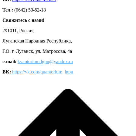
Тел.:
(0642) 50-52-18
Свяжитесь с нами!
291011, Россия,
Луганская Народная Республика,
Г.О. г. Луганск, ул. Матросова, 4а
e-mail:
kvantorium.lgpu@yandex.ru
ВК:
https://vk.com/quantorium_lgpu