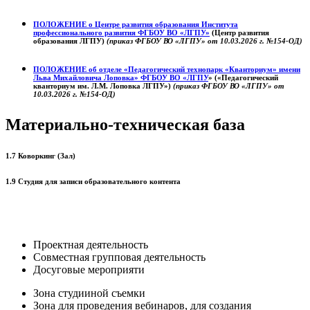
ПОЛОЖЕНИЕ о
Центре развития образования
Института
профессионального развития ФГБОУ ВО «ЛГПУ»
(Центр развития
образования ЛГПУ)
(приказ ФГБОУ ВО «ЛГПУ» от 10.03.2026 г. №154-ОД)
ПОЛОЖЕНИЕ об отделе «Педагогический технопарк «Кванториум» имени
Льва Михайловича Лоповка»
ФГБОУ ВО «ЛГПУ
» («Педагогический
кванториум им. Л.М. Лоповка ЛГПУ»)
(приказ ФГБОУ ВО «ЛГПУ» от
10.03.2026 г. №154-ОД)
Материально-техническая база
1.7 Коворкинг (Зал)
1.9 Студия для записи образовательного контента
Проектная деятельность
Совместная групповая деятельность
Досуговые мероприяти
Зона студииной съемки
Зона для проведения вебинаров, для создания