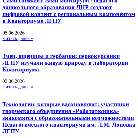
Сами снимают, сами монтируют: педагоги
дошкольного образования ЛНР создают
цифровой контент с региональным компонентом
в Кванториуме ЛГПУ​
05.06.2026
Читать далее »
Змеи, ящерицы и гербарии: первокурсники
ЛГПУ изучали живую природу в лаборатории
Кванториума
03.06.2026
Читать далее »
Технологии, которые вдохновляют: участники
творческого объединения «Робототехника»
знакомятся с образовательными возможностями
Педагогического кванториума им. Л.М. Лоповка
ЛГПУ