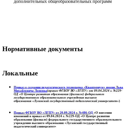
дополнительных общеобразовательных программ
Нормативные документы
Локальные
Приказ о создании педагогического технопарка «Кванториум» имени Льва
Михайловича Лоповка
(
приказ ФГБОУ ВО «ЛГПУ» от 09.04.2024 г. №229-
ОД «О Центре развития образования (филиале) федерального
государственного образовательного учреждения высшего
образования «Луганский государственный педагогический университет»
)
Приказ ФГБОУ ВО «ЛГПУ» от 20.09.2024 г. №486-ОД
«О внесении
изменений в приказ от 09.04.2024 г. №229-ОД «О Центре развития
образования (филиале) федерального государственного образовательного
учреждения высшего образования «Луганский государственный
педагогический университет»