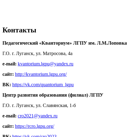
Контакты
Педагогический «Кванториум» ЛГПУ им. Л.М.Лоповка
Г.О. г. Луганск, ул. Матросова, 4а
e-mail:
kvantorium.lgpu@yandex.ru
сайт:
http://kvantorium.lgpu.org/
ВК:
https://vk.com/quantorium_lgpu
Центр развития образования (филиал) ЛГПУ
Г.О. г. Луганск, ул. Славянская, 1-б
e-mail:
cro2021@yandex.ru
сайт:
https://rcro.lgpu.org/
ВК:
https://vk.com/cro2023