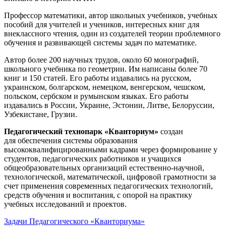
Профессор математики, автор школьных учебников, учебных
пособий для учителей и учеников, интересных книг для
внеклассного чтения, один из создателей теории проблемного
обучения и развивающей системы задач по математике.
Автор более 200 научных трудов, около 60 монографий,
школьного учебника по геометрии. Им написаны более 70
книг и 150 статей. Его работы издавались на русском,
украинском, болгарском, немецком, венгерском, чешском,
польском, сербском и румынском языках. Его работы
издавались в России, Украине, Эстонии, Литве, Белоруссии,
Узбекистане, Грузии.
Педагогический технопарк «Кванториум»
создан
для
обеспечения системы образования
высококвалифицированными кадрами через формирование у
студентов, педагогических работников и учащихся
общеобразовательных организаций естественно-научной,
технологической, математической, цифровой грамотности за
счет применения современных педагогических технологий,
средств обучения и воспитания, с опорой на практику
учебных исследований и проектов.
Задачи Педагогического «Кванториума»