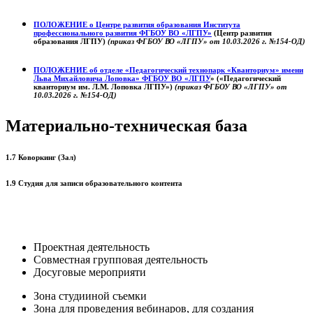
ПОЛОЖЕНИЕ о
Центре развития образования
Института
профессионального развития ФГБОУ ВО «ЛГПУ»
(Центр развития
образования ЛГПУ)
(приказ ФГБОУ ВО «ЛГПУ» от 10.03.2026 г. №154-ОД)
ПОЛОЖЕНИЕ об отделе «Педагогический технопарк «Кванториум» имени
Льва Михайловича Лоповка»
ФГБОУ ВО «ЛГПУ
» («Педагогический
кванториум им. Л.М. Лоповка ЛГПУ»)
(приказ ФГБОУ ВО «ЛГПУ» от
10.03.2026 г. №154-ОД)
Материально-техническая база
1.7 Коворкинг (Зал)
1.9 Студия для записи образовательного контента
Проектная деятельность
Совместная групповая деятельность
Досуговые мероприяти
Зона студииной съемки
Зона для проведения вебинаров, для создания