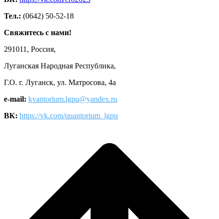
Тел.:
(0642) 50-52-18
Свяжитесь с нами!
291011, Россия,
Луганская Народная Республика,
Г.О. г. Луганск, ул. Матросова, 4а
e-mail:
kvantorium.lgpu@yandex.ru
ВК:
https://vk.com/quantorium_lgpu