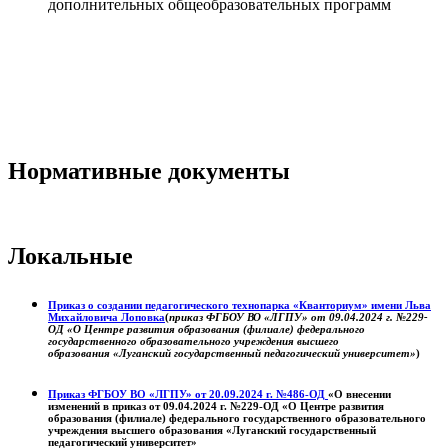
дополнительных общеобразовательных программ
Нормативные документы
Локальные
Приказ о создании педагогического технопарка «Кванториум» имени Льва
Михайловича Лоповка
(
приказ ФГБОУ ВО «ЛГПУ» от 09.04.2024 г. №229-
ОД «О Центре развития образования (филиале) федерального
государственного образовательного учреждения высшего
образования «Луганский государственный педагогический университет»
)
Приказ ФГБОУ ВО «ЛГПУ» от 20.09.2024 г. №486-ОД
«О внесении
изменений в приказ от 09.04.2024 г. №229-ОД «О Центре развития
образования (филиале) федерального государственного образовательного
учреждения высшего образования «Луганский государственный
педагогический университет»