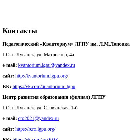
Контакты
Педагогический «Кванториум» ЛГПУ им. Л.М.Лоповка
Г.О. г. Луганск, ул. Матросова, 4а
e-mail:
kvantorium.lgpu@yandex.ru
сайт:
http://kvantorium.lgpu.org/
ВК:
https://vk.com/quantorium_lgpu
Центр развития образования (филиал) ЛГПУ
Г.О. г. Луганск, ул. Славянская, 1-б
e-mail:
cro2021@yandex.ru
сайт:
https://rcro.lgpu.org/
ВК:
https://vk.com/cro2023