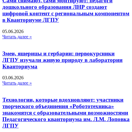
Сами снимают, сами монтируют: педагоги
дошкольного образования ЛНР создают
цифровой контент с региональным компонентом
в Кванториуме ЛГПУ​
05.06.2026
Читать далее »
Змеи, ящерицы и гербарии: первокурсники
ЛГПУ изучали живую природу в лаборатории
Кванториума
03.06.2026
Читать далее »
Технологии, которые вдохновляют: участники
творческого объединения «Робототехника»
знакомятся с образовательными возможностями
Педагогического кванториума им. Л.М. Лоповка
ЛГПУ