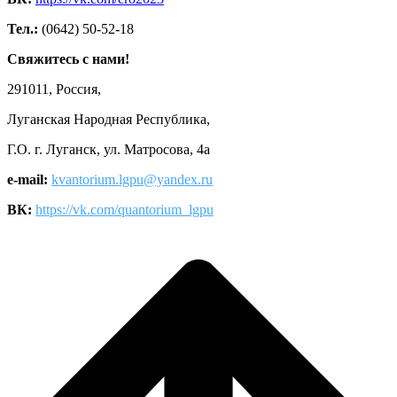
Тел.:
(0642) 50-52-18
Свяжитесь с нами!
291011, Россия,
Луганская Народная Республика,
Г.О. г. Луганск, ул. Матросова, 4а
e-mail:
kvantorium.lgpu@yandex.ru
ВК:
https://vk.com/quantorium_lgpu