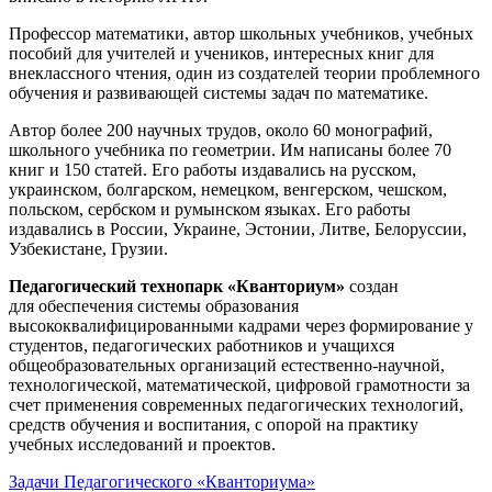
Профессор математики, автор школьных учебников, учебных
пособий для учителей и учеников, интересных книг для
внеклассного чтения, один из создателей теории проблемного
обучения и развивающей системы задач по математике.
Автор более 200 научных трудов, около 60 монографий,
школьного учебника по геометрии. Им написаны более 70
книг и 150 статей. Его работы издавались на русском,
украинском, болгарском, немецком, венгерском, чешском,
польском, сербском и румынском языках. Его работы
издавались в России, Украине, Эстонии, Литве, Белоруссии,
Узбекистане, Грузии.
Педагогический технопарк «Кванториум»
создан
для
обеспечения системы образования
высококвалифицированными кадрами через формирование у
студентов, педагогических работников и учащихся
общеобразовательных организаций естественно-научной,
технологической, математической, цифровой грамотности за
счет применения современных педагогических технологий,
средств обучения и воспитания, с опорой на практику
учебных исследований и проектов.
Задачи Педагогического «Кванториума»