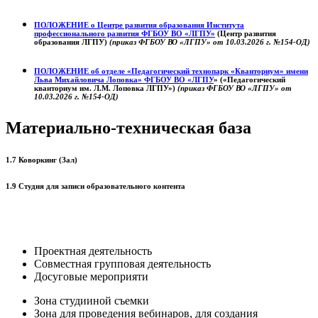
ПОЛОЖЕНИЕ о
Центре развития образования
Института
профессионального развития ФГБОУ ВО «ЛГПУ»
(Центр развития
образования ЛГПУ)
(приказ ФГБОУ ВО «ЛГПУ» от 10.03.2026 г. №154-ОД)
ПОЛОЖЕНИЕ об отделе «Педагогический технопарк «Кванториум» имени
Льва Михайловича Лоповка»
ФГБОУ ВО «ЛГПУ
» («Педагогический
кванториум им. Л.М. Лоповка ЛГПУ»)
(приказ ФГБОУ ВО «ЛГПУ» от
10.03.2026 г. №154-ОД)
Материально-техническая база
1.7 Коворкинг (Зал)
1.9 Студия для записи образовательного контента
Проектная деятельность
Совместная групповая деятельность
Досуговые мероприяти
Зона студииной съемки
Зона для проведения вебинаров, для создания