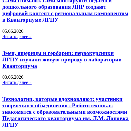
Сами снимают, сами монтируют: педагоги
дошкольного образования ЛНР создают
цифровой контент с региональным компонентом
в Кванториуме ЛГПУ​
05.06.2026
Читать далее »
Змеи, ящерицы и гербарии: первокурсники
ЛГПУ изучали живую природу в лаборатории
Кванториума
03.06.2026
Читать далее »
Технологии, которые вдохновляют: участники
творческого объединения «Робототехника»
знакомятся с образовательными возможностями
Педагогического кванториума им. Л.М. Лоповка
ЛГПУ