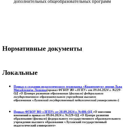
дополнительных общеобразовательных программ
Нормативные документы
Локальные
Приказ о создании педагогического технопарка «Кванториум» имени Льва
Михайловича Лоповка
(
приказ ФГБОУ ВО «ЛГПУ» от 09.04.2024 г. №229-
ОД «О Центре развития образования (филиале) федерального
государственного образовательного учреждения высшего
образования «Луганский государственный педагогический университет»
)
Приказ ФГБОУ ВО «ЛГПУ» от 20.09.2024 г. №486-ОД
«О внесении
изменений в приказ от 09.04.2024 г. №229-ОД «О Центре развития
образования (филиале) федерального государственного образовательного
учреждения высшего образования «Луганский государственный
педагогический университет»