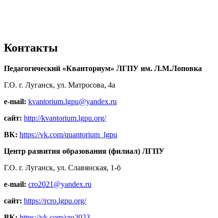
Контакты
Педагогический «Кванториум» ЛГПУ им. Л.М.Лоповка
Г.О. г. Луганск, ул. Матросова, 4а
e-mail:
kvantorium.lgpu@yandex.ru
сайт:
http://kvantorium.lgpu.org/
ВК:
https://vk.com/quantorium_lgpu
Центр развития образования (филиал) ЛГПУ
Г.О. г. Луганск, ул. Славянская, 1-б
e-mail:
cro2021@yandex.ru
сайт:
https://rcro.lgpu.org/
ВК:
https://vk.com/cro2023