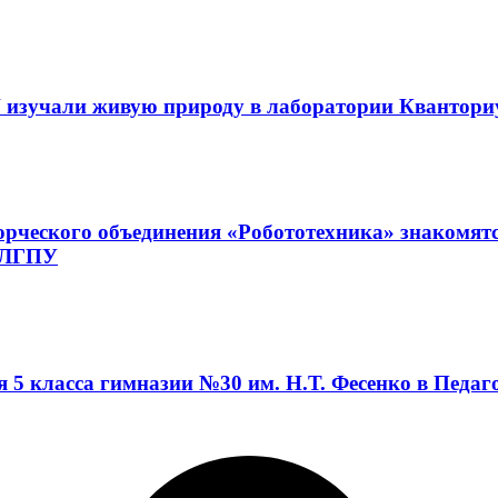
 изучали живую природу в лаборатории Квантор
орческого объединения «Робототехника» знакомят
а ЛГПУ
я 5 класса гимназии №30 им. Н.Т. Фесенко в Педа