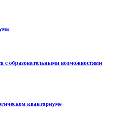
иума
ся с образовательными возможностями
гогическом кванториуме