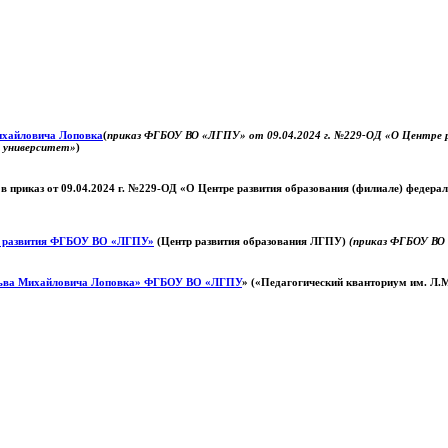
Михайловича Лоповка
(
приказ ФГБОУ ВО «ЛГПУ» от 09.04.2024 г. №229-ОД «О Центре ра
й университет»
)
 в приказ от 09.04.2024 г. №229-ОД «О Центре развития образования (филиале) федер
о развития ФГБОУ ВО «ЛГПУ»
(Центр развития образования ЛГПУ)
(приказ ФГБОУ ВО 
ьва Михайловича Лоповка»
ФГБОУ ВО «ЛГПУ
» («Педагогический кванториум им. Л