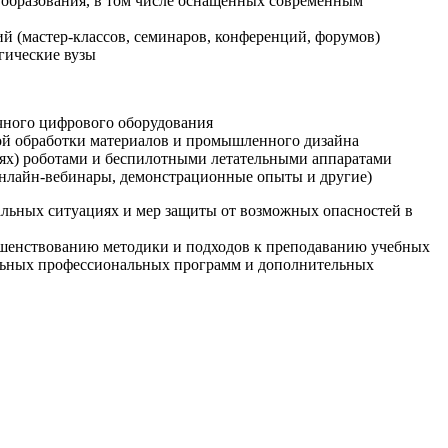
образования, в том числе оснащенных современным
й (мастер-классов, семинаров, конференций, форумов)
гические вузы
очного цифрового оборудования
ой обработки материалов и промышленного дизайна
иях) роботами и беспилотными летательными аппаратами
 онлайн-вебинары, демонстрационные опыты и другие)
альных ситуациях и мер защиты от возможных опасностей в
ршенствованию методики и подходов к преподаванию учебных
ельных профессиональных программ и дополнительных