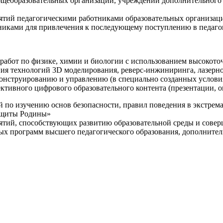
щеобразовательных организаций, учреждений дополнительного 
ятий педагогическими работниками образовательных организаци
никами для привлечения к последующему поступлению в педаго
 работ по физике, химии и биологии с использованием высокот
ния технологий 3D моделирования, реверс-инжиниринга, лазерн
конструированию и управлению (в специально созданных услов
ективного цифрового образовательного контента (презентации,
й по изучению основ безопасности, правил поведения в экстрем
защиты Родины»
иятий, способствующих развитию образовательной среды и сове
ных программ высшего педагогического образования, дополнит