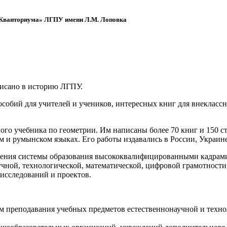
 «Кванториума» ЛГПУ имени Л.М. Лоповка
писано в историю ЛГПУ.
обий для учителей и учеников, интересных книг для внеклассно
ого учебника по геометрии. Им написаны более 70 книг и 150 ст
м и румынском языках. Его работы издавались в России, Украине
ения системы образования высококвалифицированными кадрами 
чной, технологической, математической, цифровой грамотности
х исследований и проектов.
ям преподавания учебных предметов естественнонаучной и техн