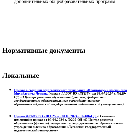
дополнительных общеобразовательных программ
Нормативные документы
Локальные
Приказ о создании педагогического технопарка «Кванториум» имени Льва
Михайловича Лоповка
(
приказ ФГБОУ ВО «ЛГПУ» от 09.04.2024 г. №229-
ОД «О Центре развития образования (филиале) федерального
государственного образовательного учреждения высшего
образования «Луганский государственный педагогический университет»
)
Приказ ФГБОУ ВО «ЛГПУ» от 20.09.2024 г. №486-ОД
«О внесении
изменений в приказ от 09.04.2024 г. №229-ОД «О Центре развития
образования (филиале) федерального государственного образовательного
учреждения высшего образования «Луганский государственный
педагогический университет»