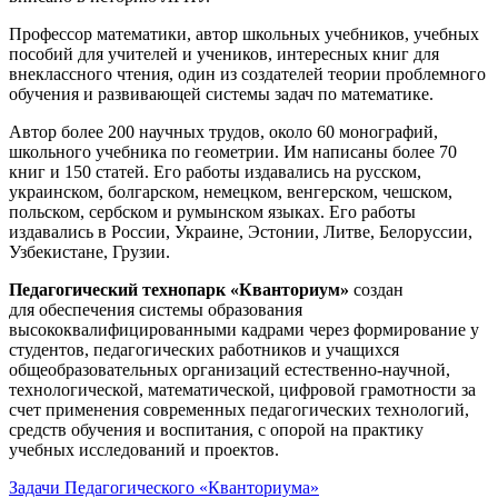
Профессор математики, автор школьных учебников, учебных
пособий для учителей и учеников, интересных книг для
внеклассного чтения, один из создателей теории проблемного
обучения и развивающей системы задач по математике.
Автор более 200 научных трудов, около 60 монографий,
школьного учебника по геометрии. Им написаны более 70
книг и 150 статей. Его работы издавались на русском,
украинском, болгарском, немецком, венгерском, чешском,
польском, сербском и румынском языках. Его работы
издавались в России, Украине, Эстонии, Литве, Белоруссии,
Узбекистане, Грузии.
Педагогический технопарк «Кванториум»
создан
для
обеспечения системы образования
высококвалифицированными кадрами через формирование у
студентов, педагогических работников и учащихся
общеобразовательных организаций естественно-научной,
технологической, математической, цифровой грамотности за
счет применения современных педагогических технологий,
средств обучения и воспитания, с опорой на практику
учебных исследований и проектов.
Задачи Педагогического «Кванториума»