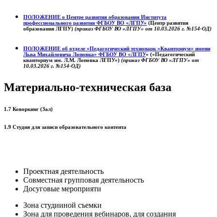
ПОЛОЖЕНИЕ о
Центре развития образования
Института
профессионального развития ФГБОУ ВО «ЛГПУ»
(Центр развития
образования ЛГПУ)
(приказ ФГБОУ ВО «ЛГПУ» от 10.03.2026 г. №154-ОД)
ПОЛОЖЕНИЕ об отделе «Педагогический технопарк «Кванториум» имени
Льва Михайловича Лоповка»
ФГБОУ ВО «ЛГПУ
» («Педагогический
кванториум им. Л.М. Лоповка ЛГПУ»)
(приказ ФГБОУ ВО «ЛГПУ» от
10.03.2026 г. №154-ОД)
Материально-техническая база
1.7 Коворкинг (Зал)
1.9 Студия для записи образовательного контента
Проектная деятельность
Совместная групповая деятельность
Досуговые мероприяти
Зона студииной съемки
Зона для проведения вебинаров, для создания