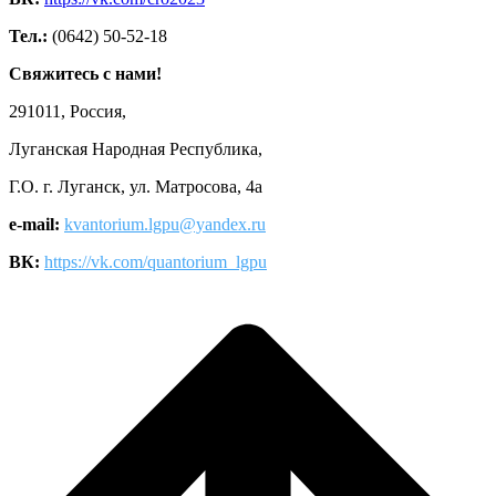
Тел.:
(0642) 50-52-18
Свяжитесь с нами!
291011, Россия,
Луганская Народная Республика,
Г.О. г. Луганск, ул. Матросова, 4а
e-mail:
kvantorium.lgpu@yandex.ru
ВК:
https://vk.com/quantorium_lgpu