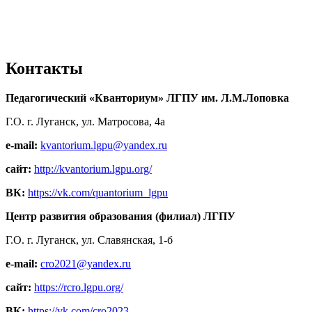
Контакты
Педагогический «Кванториум» ЛГПУ им. Л.М.Лоповка
Г.О. г. Луганск, ул. Матросова, 4а
e-mail:
kvantorium.lgpu@yandex.ru
сайт:
http://kvantorium.lgpu.org/
ВК:
https://vk.com/quantorium_lgpu
Центр развития образования (филиал) ЛГПУ
Г.О. г. Луганск, ул. Славянская, 1-б
e-mail:
cro2021@yandex.ru
сайт:
https://rcro.lgpu.org/
ВК:
https://vk.com/cro2023