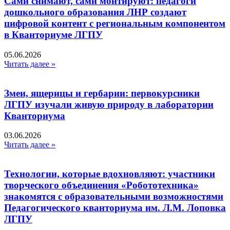
Сами снимают, сами монтируют: педагоги
дошкольного образования ЛНР создают
цифровой контент с региональным компонентом
в Кванториуме ЛГПУ​
05.06.2026
Читать далее »
Змеи, ящерицы и гербарии: первокурсники
ЛГПУ изучали живую природу в лаборатории
Кванториума
03.06.2026
Читать далее »
Технологии, которые вдохновляют: участники
творческого объединения «Робототехника»
знакомятся с образовательными возможностями
Педагогического кванториума им. Л.М. Лоповка
ЛГПУ