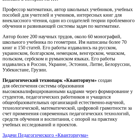
Профессор математики, автор школьных учебников, учебных
пособий для учителей и учеников, интересных книг для
внеклассного чтения, один из создателей теории проблемного
обучения и развивающей системы задач по математике.
Автор более 200 научных трудов, около 60 монографий,
школьного учебника по геометрии. Им написаны более 70
книг и 150 статей. Его работы издавались на русском,
украинском, болгарском, немецком, венгерском, чешском,
польском, сербском и румынском языках. Его работы
издавались в России, Украине, Эстонии, Литве, Белоруссии,
Узбекистане, Грузии.
Педагогический технопарк «Кванториум»
создан
для
обеспечения системы образования
высококвалифицированными кадрами через формирование у
студентов, педагогических работников и учащихся
общеобразовательных организаций естественно-научной,
технологической, математической, цифровой грамотности за
счет применения современных педагогических технологий,
средств обучения и воспитания, с опорой на практику
учебных исследований и проектов.
Задачи Педагогического «Кванториума»