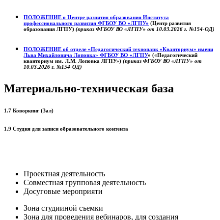
ПОЛОЖЕНИЕ о
Центре развития образования
Института
профессионального развития ФГБОУ ВО «ЛГПУ»
(Центр развития
образования ЛГПУ)
(приказ ФГБОУ ВО «ЛГПУ» от 10.03.2026 г. №154-ОД)
ПОЛОЖЕНИЕ об отделе «Педагогический технопарк «Кванториум» имени
Льва Михайловича Лоповка»
ФГБОУ ВО «ЛГПУ
» («Педагогический
кванториум им. Л.М. Лоповка ЛГПУ»)
(приказ ФГБОУ ВО «ЛГПУ» от
10.03.2026 г. №154-ОД)
Материально-техническая база
1.7 Коворкинг (Зал)
1.9 Студия для записи образовательного контента
Проектная деятельность
Совместная групповая деятельность
Досуговые мероприяти
Зона студииной съемки
Зона для проведения вебинаров, для создания