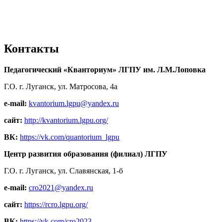
Контакты
Педагогический «Кванториум» ЛГПУ им. Л.М.Лоповка
Г.О. г. Луганск, ул. Матросова, 4а
e-mail:
kvantorium.lgpu@yandex.ru
сайт:
http://kvantorium.lgpu.org/
ВК:
https://vk.com/quantorium_lgpu
Центр развития образования (филиал) ЛГПУ
Г.О. г. Луганск, ул. Славянская, 1-б
e-mail:
cro2021@yandex.ru
сайт:
https://rcro.lgpu.org/
ВК:
https://vk.com/cro2023