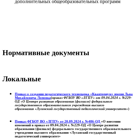
дополнительных общеобразовательных программ
Нормативные документы
Локальные
Приказ о создании педагогического технопарка «Кванториум» имени Льва
Михайловича Лоповка
(
приказ ФГБОУ ВО «ЛГПУ» от 09.04.2024 г. №229-
ОД «О Центре развития образования (филиале) федерального
государственного образовательного учреждения высшего
образования «Луганский государственный педагогический университет»
)
Приказ ФГБОУ ВО «ЛГПУ» от 20.09.2024 г. №486-ОД
«О внесении
изменений в приказ от 09.04.2024 г. №229-ОД «О Центре развития
образования (филиале) федерального государственного образовательного
учреждения высшего образования «Луганский государственный
педагогический университет»