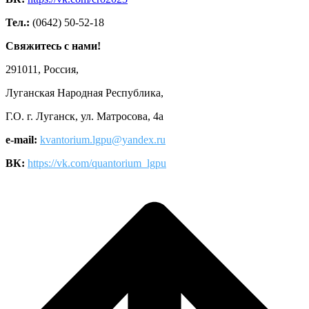
Тел.:
(0642) 50-52-18
Свяжитесь с нами!
291011, Россия,
Луганская Народная Республика,
Г.О. г. Луганск, ул. Матросова, 4а
e-mail:
kvantorium.lgpu@yandex.ru
ВК:
https://vk.com/quantorium_lgpu