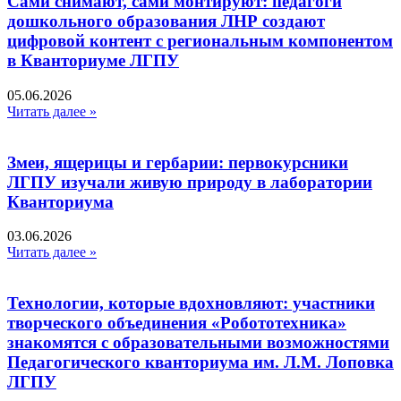
Сами снимают, сами монтируют: педагоги
дошкольного образования ЛНР создают
цифровой контент с региональным компонентом
в Кванториуме ЛГПУ​
05.06.2026
Читать далее »
Змеи, ящерицы и гербарии: первокурсники
ЛГПУ изучали живую природу в лаборатории
Кванториума
03.06.2026
Читать далее »
Технологии, которые вдохновляют: участники
творческого объединения «Робототехника»
знакомятся с образовательными возможностями
Педагогического кванториума им. Л.М. Лоповка
ЛГПУ