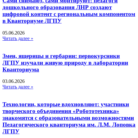
Сами снимают, сами монтируют: педагоги
дошкольного образования ЛНР создают
цифровой контент с региональным компонентом
в Кванториуме ЛГПУ​
05.06.2026
Читать далее »
Змеи, ящерицы и гербарии: первокурсники
ЛГПУ изучали живую природу в лаборатории
Кванториума
03.06.2026
Читать далее »
Технологии, которые вдохновляют: участники
творческого объединения «Робототехника»
знакомятся с образовательными возможностями
Педагогического кванториума им. Л.М. Лоповка
ЛГПУ