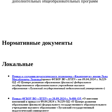
дополнительных общеобразовательных программ
Нормативные документы
Локальные
Приказ о создании педагогического технопарка «Кванториум» имени Льва
Михайловича Лоповка
(
приказ ФГБОУ ВО «ЛГПУ» от 09.04.2024 г. №229-
ОД «О Центре развития образования (филиале) федерального
государственного образовательного учреждения высшего
образования «Луганский государственный педагогический университет»
)
Приказ ФГБОУ ВО «ЛГПУ» от 20.09.2024 г. №486-ОД
«О внесении
изменений в приказ от 09.04.2024 г. №229-ОД «О Центре развития
образования (филиале) федерального государственного образовательного
учреждения высшего образования «Луганский государственный
педагогический университет»