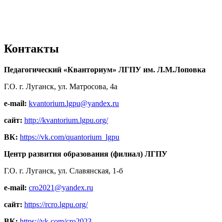
Контакты
Педагогический «Кванториум» ЛГПУ им. Л.М.Лоповка
Г.О. г. Луганск, ул. Матросова, 4а
e-mail:
kvantorium.lgpu@yandex.ru
сайт:
http://kvantorium.lgpu.org/
ВК:
https://vk.com/quantorium_lgpu
Центр развития образования (филиал) ЛГПУ
Г.О. г. Луганск, ул. Славянская, 1-б
e-mail:
cro2021@yandex.ru
сайт:
https://rcro.lgpu.org/
ВК:
https://vk.com/cro2023