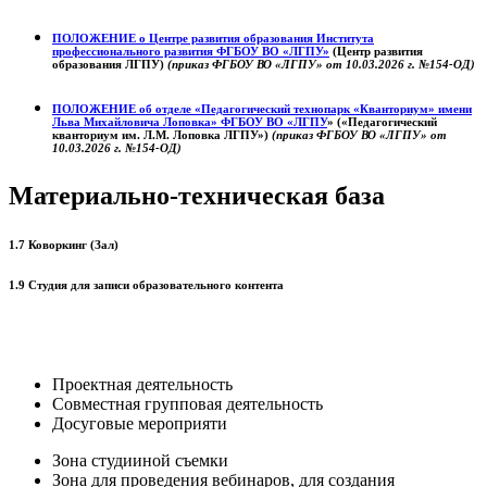
ПОЛОЖЕНИЕ о
Центре развития образования
Института
профессионального развития ФГБОУ ВО «ЛГПУ»
(Центр развития
образования ЛГПУ)
(приказ ФГБОУ ВО «ЛГПУ» от 10.03.2026 г. №154-ОД)
ПОЛОЖЕНИЕ об отделе «Педагогический технопарк «Кванториум» имени
Льва Михайловича Лоповка»
ФГБОУ ВО «ЛГПУ
» («Педагогический
кванториум им. Л.М. Лоповка ЛГПУ»)
(приказ ФГБОУ ВО «ЛГПУ» от
10.03.2026 г. №154-ОД)
Материально-техническая база
1.7 Коворкинг (Зал)
1.9 Студия для записи образовательного контента
Проектная деятельность
Совместная групповая деятельность
Досуговые мероприяти
Зона студииной съемки
Зона для проведения вебинаров, для создания