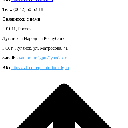
Тел.:
(0642) 50-52-18
Свяжитесь с нами!
291011, Россия,
Луганская Народная Республика,
Г.О. г. Луганск, ул. Матросова, 4а
e-mail:
kvantorium.lgpu@yandex.ru
ВК:
https://vk.com/quantorium_lgpu