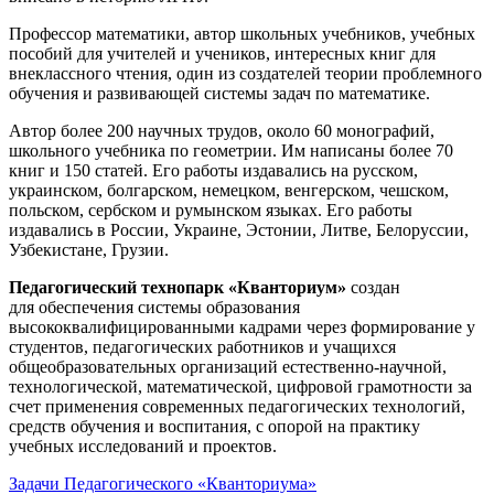
Профессор математики, автор школьных учебников, учебных
пособий для учителей и учеников, интересных книг для
внеклассного чтения, один из создателей теории проблемного
обучения и развивающей системы задач по математике.
Автор более 200 научных трудов, около 60 монографий,
школьного учебника по геометрии. Им написаны более 70
книг и 150 статей. Его работы издавались на русском,
украинском, болгарском, немецком, венгерском, чешском,
польском, сербском и румынском языках. Его работы
издавались в России, Украине, Эстонии, Литве, Белоруссии,
Узбекистане, Грузии.
Педагогический технопарк «Кванториум»
создан
для
обеспечения системы образования
высококвалифицированными кадрами через формирование у
студентов, педагогических работников и учащихся
общеобразовательных организаций естественно-научной,
технологической, математической, цифровой грамотности за
счет применения современных педагогических технологий,
средств обучения и воспитания, с опорой на практику
учебных исследований и проектов.
Задачи Педагогического «Кванториума»