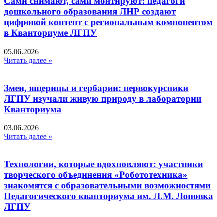
Сами снимают, сами монтируют: педагоги
дошкольного образования ЛНР создают
цифровой контент с региональным компонентом
в Кванториуме ЛГПУ​
05.06.2026
Читать далее »
Змеи, ящерицы и гербарии: первокурсники
ЛГПУ изучали живую природу в лаборатории
Кванториума
03.06.2026
Читать далее »
Технологии, которые вдохновляют: участники
творческого объединения «Робототехника»
знакомятся с образовательными возможностями
Педагогического кванториума им. Л.М. Лоповка
ЛГПУ