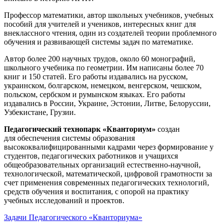
Профессор математики, автор школьных учебников, учебных
пособий для учителей и учеников, интересных книг для
внеклассного чтения, один из создателей теории проблемного
обучения и развивающей системы задач по математике.
Автор более 200 научных трудов, около 60 монографий,
школьного учебника по геометрии. Им написаны более 70
книг и 150 статей. Его работы издавались на русском,
украинском, болгарском, немецком, венгерском, чешском,
польском, сербском и румынском языках. Его работы
издавались в России, Украине, Эстонии, Литве, Белоруссии,
Узбекистане, Грузии.
Педагогический технопарк «Кванториум»
создан
для
обеспечения системы образования
высококвалифицированными кадрами через формирование у
студентов, педагогических работников и учащихся
общеобразовательных организаций естественно-научной,
технологической, математической, цифровой грамотности за
счет применения современных педагогических технологий,
средств обучения и воспитания, с опорой на практику
учебных исследований и проектов.
Задачи Педагогического «Кванториума»