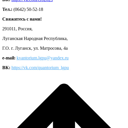
Тел.:
(0642) 50-52-18
Свяжитесь с нами!
291011, Россия,
Луганская Народная Республика,
Г.О. г. Луганск, ул. Матросова, 4а
e-mail:
kvantorium.lgpu@yandex.ru
ВК:
https://vk.com/quantorium_lgpu