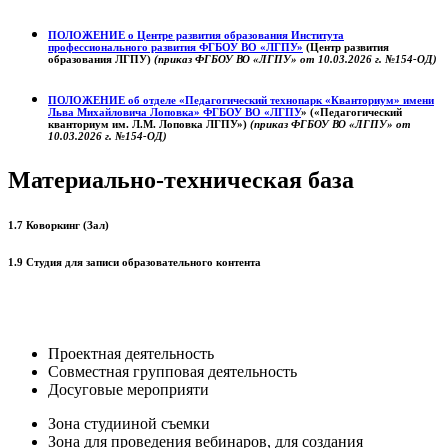
ПОЛОЖЕНИЕ о
Центре развития образования
Института
профессионального развития ФГБОУ ВО «ЛГПУ»
(Центр развития
образования ЛГПУ)
(приказ ФГБОУ ВО «ЛГПУ» от 10.03.2026 г. №154-ОД)
ПОЛОЖЕНИЕ об отделе «Педагогический технопарк «Кванториум» имени
Льва Михайловича Лоповка»
ФГБОУ ВО «ЛГПУ
» («Педагогический
кванториум им. Л.М. Лоповка ЛГПУ»)
(приказ ФГБОУ ВО «ЛГПУ» от
10.03.2026 г. №154-ОД)
Материально-техническая база
1.7 Коворкинг (Зал)
1.9 Студия для записи образовательного контента
Проектная деятельность
Совместная групповая деятельность
Досуговые мероприяти
Зона студииной съемки
Зона для проведения вебинаров, для создания