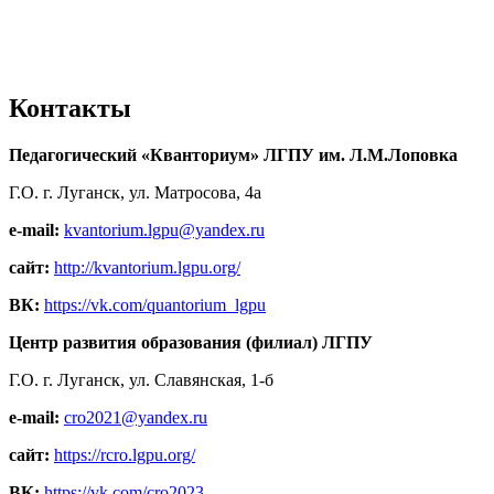
Контакты
Педагогический «Кванториум» ЛГПУ им. Л.М.Лоповка
Г.О. г. Луганск, ул. Матросова, 4а
e-mail:
kvantorium.lgpu@yandex.ru
сайт:
http://kvantorium.lgpu.org/
ВК:
https://vk.com/quantorium_lgpu
Центр развития образования (филиал) ЛГПУ
Г.О. г. Луганск, ул. Славянская, 1-б
e-mail:
cro2021@yandex.ru
сайт:
https://rcro.lgpu.org/
ВК:
https://vk.com/cro2023