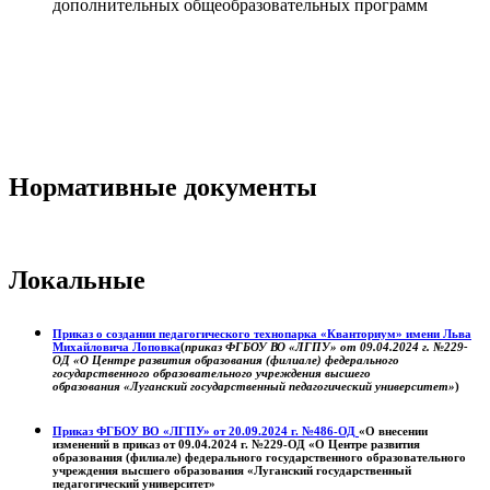
дополнительных общеобразовательных программ
Нормативные документы
Локальные
Приказ о создании педагогического технопарка «Кванториум» имени Льва
Михайловича Лоповка
(
приказ ФГБОУ ВО «ЛГПУ» от 09.04.2024 г. №229-
ОД «О Центре развития образования (филиале) федерального
государственного образовательного учреждения высшего
образования «Луганский государственный педагогический университет»
)
Приказ ФГБОУ ВО «ЛГПУ» от 20.09.2024 г. №486-ОД
«О внесении
изменений в приказ от 09.04.2024 г. №229-ОД «О Центре развития
образования (филиале) федерального государственного образовательного
учреждения высшего образования «Луганский государственный
педагогический университет»