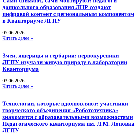
Сами снимают, сами монтируют: педагоги
дошкольного образования ЛНР создают
цифровой контент с региональным компонентом
в Кванториуме ЛГПУ​
05.06.2026
Читать далее »
Змеи, ящерицы и гербарии: первокурсники
ЛГПУ изучали живую природу в лаборатории
Кванториума
03.06.2026
Читать далее »
Технологии, которые вдохновляют: участники
творческого объединения «Робототехника»
знакомятся с образовательными возможностями
Педагогического кванториума им. Л.М. Лоповка
ЛГПУ