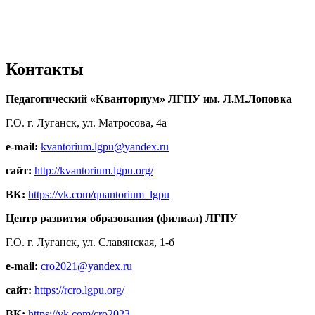
Контакты
Педагогический «Кванториум» ЛГПУ им. Л.М.Лоповка
Г.О. г. Луганск, ул. Матросова, 4а
e-mail:
kvantorium.lgpu@yandex.ru
сайт:
http://kvantorium.lgpu.org/
ВК:
https://vk.com/quantorium_lgpu
Центр развития образования (филиал) ЛГПУ
Г.О. г. Луганск, ул. Славянская, 1-б
e-mail:
cro2021@yandex.ru
сайт:
https://rcro.lgpu.org/
ВК:
https://vk.com/cro2023