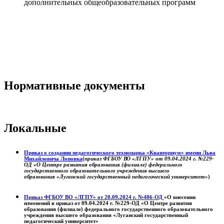
дополнительных общеобразовательных программ
Нормативные документы
Локальные
Приказ о создании педагогического технопарка «Кванториум» имени Льва
Михайловича Лоповка
(
приказ ФГБОУ ВО «ЛГПУ» от 09.04.2024 г. №229-
ОД «О Центре развития образования (филиале) федерального
государственного образовательного учреждения высшего
образования «Луганский государственный педагогический университет»
)
Приказ ФГБОУ ВО «ЛГПУ» от 20.09.2024 г. №486-ОД
«О внесении
изменений в приказ от 09.04.2024 г. №229-ОД «О Центре развития
образования (филиале) федерального государственного образовательного
учреждения высшего образования «Луганский государственный
педагогический университет»