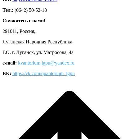
Тел.:
(0642) 50-52-18
Свяжитесь с нами!
291011, Россия,
Луганская Народная Республика,
Г.О. г. Луганск, ул. Матросова, 4а
e-mail:
kvantorium.lgpu@yandex.ru
ВК:
https://vk.com/quantorium_lgpu