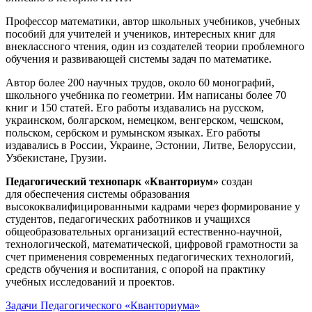
Профессор математики, автор школьных учебников, учебных
пособий для учителей и учеников, интересных книг для
внеклассного чтения, один из создателей теории проблемного
обучения и развивающей системы задач по математике.
Автор более 200 научных трудов, около 60 монографий,
школьного учебника по геометрии. Им написаны более 70
книг и 150 статей. Его работы издавались на русском,
украинском, болгарском, немецком, венгерском, чешском,
польском, сербском и румынском языках. Его работы
издавались в России, Украине, Эстонии, Литве, Белоруссии,
Узбекистане, Грузии.
Педагогический технопарк «Кванториум»
создан
для
обеспечения системы образования
высококвалифицированными кадрами через формирование у
студентов, педагогических работников и учащихся
общеобразовательных организаций естественно-научной,
технологической, математической, цифровой грамотности за
счет применения современных педагогических технологий,
средств обучения и воспитания, с опорой на практику
учебных исследований и проектов.
Задачи Педагогического «Кванториума»