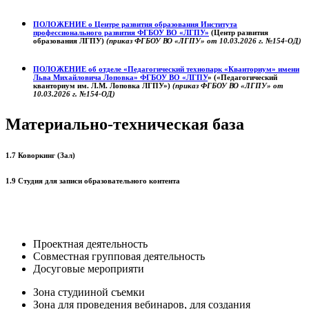
ПОЛОЖЕНИЕ о
Центре развития образования
Института
профессионального развития ФГБОУ ВО «ЛГПУ»
(Центр развития
образования ЛГПУ)
(приказ ФГБОУ ВО «ЛГПУ» от 10.03.2026 г. №154-ОД)
ПОЛОЖЕНИЕ об отделе «Педагогический технопарк «Кванториум» имени
Льва Михайловича Лоповка»
ФГБОУ ВО «ЛГПУ
» («Педагогический
кванториум им. Л.М. Лоповка ЛГПУ»)
(приказ ФГБОУ ВО «ЛГПУ» от
10.03.2026 г. №154-ОД)
Материально-техническая база
1.7 Коворкинг (Зал)
1.9 Студия для записи образовательного контента
Проектная деятельность
Совместная групповая деятельность
Досуговые мероприяти
Зона студииной съемки
Зона для проведения вебинаров, для создания