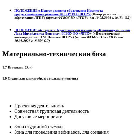
ПОЛОЖЕНИЕ о
Центре развития образования
Института
профессионального развития ФГБОУ ВО «ЛГПУ»
(Центр развития
образования ЛГПУ)
(приказ ФГБОУ ВО «ЛГПУ» от 10.03.2026 г. №154-ОД)
ПОЛОЖЕНИЕ об отделе «Педагогический технопарк «Кванториум» имени
Льва Михайловича Лоповка»
ФГБОУ ВО «ЛГПУ
» («Педагогический
кванториум им. Л.М. Лоповка ЛГПУ»)
(приказ ФГБОУ ВО «ЛГПУ» от
10.03.2026 г. №154-ОД)
Материально-техническая база
1.7 Коворкинг (Зал)
1.9 Студия для записи образовательного контента
Проектная деятельность
Совместная групповая деятельность
Досуговые мероприяти
Зона студииной съемки
Зона для проведения вебинаров, для создания