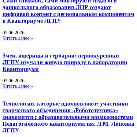
Сами снимают, сами монтируют: педагоги
дошкольного образования ЛНР создают
цифровой контент с региональным компонентом
в Кванториуме ЛГПУ​
05.06.2026
Читать далее »
Змеи, ящерицы и гербарии: первокурсники
ЛГПУ изучали живую природу в лаборатории
Кванториума
03.06.2026
Читать далее »
Технологии, которые вдохновляют: участники
творческого объединения «Робототехника»
знакомятся с образовательными возможностями
Педагогического кванториума им. Л.М. Лоповка
ЛГПУ