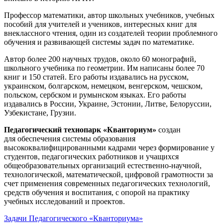
Профессор математики, автор школьных учебников, учебных
пособий для учителей и учеников, интересных книг для
внеклассного чтения, один из создателей теории проблемного
обучения и развивающей системы задач по математике.
Автор более 200 научных трудов, около 60 монографий,
школьного учебника по геометрии. Им написаны более 70
книг и 150 статей. Его работы издавались на русском,
украинском, болгарском, немецком, венгерском, чешском,
польском, сербском и румынском языках. Его работы
издавались в России, Украине, Эстонии, Литве, Белоруссии,
Узбекистане, Грузии.
Педагогический технопарк «Кванториум»
создан
для
обеспечения системы образования
высококвалифицированными кадрами через формирование у
студентов, педагогических работников и учащихся
общеобразовательных организаций естественно-научной,
технологической, математической, цифровой грамотности за
счет применения современных педагогических технологий,
средств обучения и воспитания, с опорой на практику
учебных исследований и проектов.
Задачи Педагогического «Кванториума»