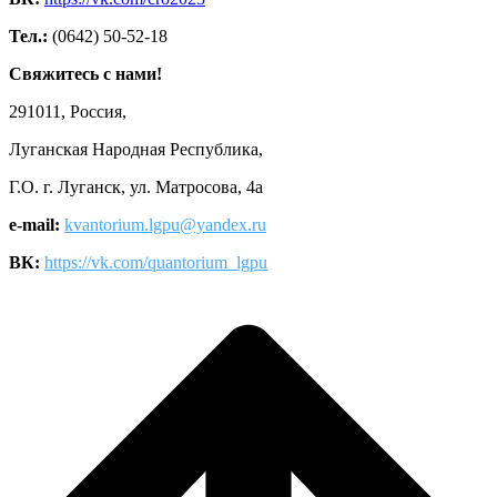
Тел.:
(0642) 50-52-18
Свяжитесь с нами!
291011, Россия,
Луганская Народная Республика,
Г.О. г. Луганск, ул. Матросова, 4а
e-mail:
kvantorium.lgpu@yandex.ru
ВК:
https://vk.com/quantorium_lgpu