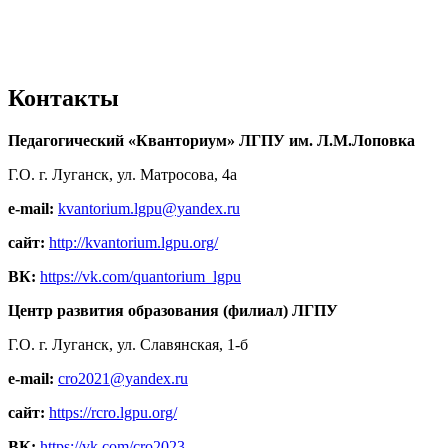
Контакты
Педагогический «Кванториум» ЛГПУ им. Л.М.Лоповка
Г.О. г. Луганск, ул. Матросова, 4а
e-mail:
kvantorium.lgpu@yandex.ru
сайт:
http://kvantorium.lgpu.org/
ВК:
https://vk.com/quantorium_lgpu
Центр развития образования (филиал) ЛГПУ
Г.О. г. Луганск, ул. Славянская, 1-б
e-mail:
cro2021@yandex.ru
сайт:
https://rcro.lgpu.org/
ВК:
https://vk.com/cro2023