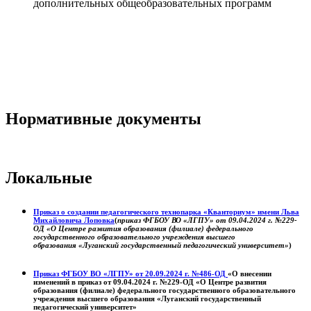
дополнительных общеобразовательных программ
Нормативные документы
Локальные
Приказ о создании педагогического технопарка «Кванториум» имени Льва
Михайловича Лоповка
(
приказ ФГБОУ ВО «ЛГПУ» от 09.04.2024 г. №229-
ОД «О Центре развития образования (филиале) федерального
государственного образовательного учреждения высшего
образования «Луганский государственный педагогический университет»
)
Приказ ФГБОУ ВО «ЛГПУ» от 20.09.2024 г. №486-ОД
«О внесении
изменений в приказ от 09.04.2024 г. №229-ОД «О Центре развития
образования (филиале) федерального государственного образовательного
учреждения высшего образования «Луганский государственный
педагогический университет»