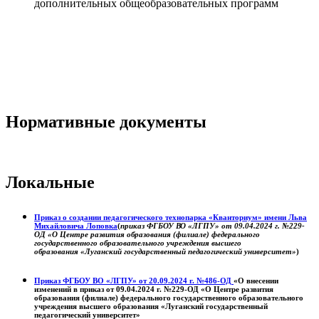
дополнительных общеобразовательных программ
Нормативные документы
Локальные
Приказ о создании педагогического технопарка «Кванториум» имени Льва
Михайловича Лоповка
(
приказ ФГБОУ ВО «ЛГПУ» от 09.04.2024 г. №229-
ОД «О Центре развития образования (филиале) федерального
государственного образовательного учреждения высшего
образования «Луганский государственный педагогический университет»
)
Приказ ФГБОУ ВО «ЛГПУ» от 20.09.2024 г. №486-ОД
«О внесении
изменений в приказ от 09.04.2024 г. №229-ОД «О Центре развития
образования (филиале) федерального государственного образовательного
учреждения высшего образования «Луганский государственный
педагогический университет»