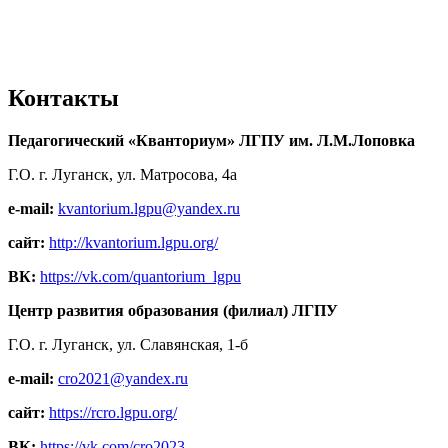
Контакты
Педагогический «Кванториум» ЛГПУ им. Л.М.Лоповка
Г.О. г. Луганск, ул. Матросова, 4а
e-mail:
kvantorium.lgpu@yandex.ru
сайт:
http://kvantorium.lgpu.org/
ВК:
https://vk.com/quantorium_lgpu
Центр развития образования (филиал) ЛГПУ
Г.О. г. Луганск, ул. Славянская, 1-б
e-mail:
cro2021@yandex.ru
сайт:
https://rcro.lgpu.org/
ВК:
https://vk.com/cro2023