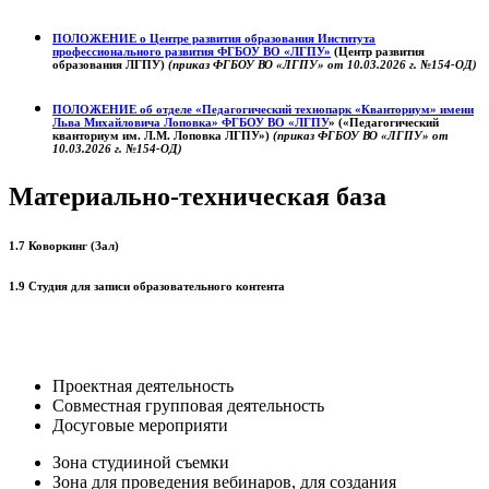
ПОЛОЖЕНИЕ о
Центре развития образования
Института
профессионального развития ФГБОУ ВО «ЛГПУ»
(Центр развития
образования ЛГПУ)
(приказ ФГБОУ ВО «ЛГПУ» от 10.03.2026 г. №154-ОД)
ПОЛОЖЕНИЕ об отделе «Педагогический технопарк «Кванториум» имени
Льва Михайловича Лоповка»
ФГБОУ ВО «ЛГПУ
» («Педагогический
кванториум им. Л.М. Лоповка ЛГПУ»)
(приказ ФГБОУ ВО «ЛГПУ» от
10.03.2026 г. №154-ОД)
Материально-техническая база
1.7 Коворкинг (Зал)
1.9 Студия для записи образовательного контента
Проектная деятельность
Совместная групповая деятельность
Досуговые мероприяти
Зона студииной съемки
Зона для проведения вебинаров, для создания