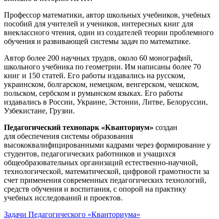
Профессор математики, автор школьных учебников, учебных
пособий для учителей и учеников, интересных книг для
внеклассного чтения, один из создателей теории проблемного
обучения и развивающей системы задач по математике.
Автор более 200 научных трудов, около 60 монографий,
школьного учебника по геометрии. Им написаны более 70
книг и 150 статей. Его работы издавались на русском,
украинском, болгарском, немецком, венгерском, чешском,
польском, сербском и румынском языках. Его работы
издавались в России, Украине, Эстонии, Литве, Белоруссии,
Узбекистане, Грузии.
Педагогический технопарк «Кванториум»
создан
для
обеспечения системы образования
высококвалифицированными кадрами через формирование у
студентов, педагогических работников и учащихся
общеобразовательных организаций естественно-научной,
технологической, математической, цифровой грамотности за
счет применения современных педагогических технологий,
средств обучения и воспитания, с опорой на практику
учебных исследований и проектов.
Задачи Педагогического «Кванториума»