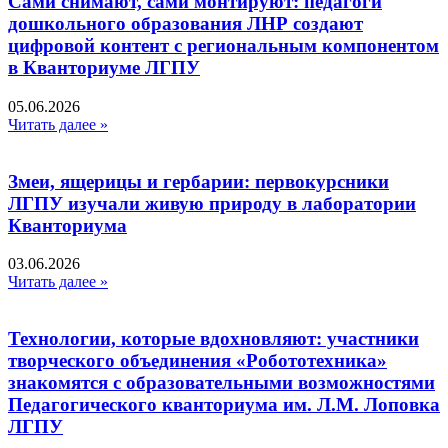
Сами снимают, сами монтируют: педагоги
дошкольного образования ЛНР создают
цифровой контент с региональным компонентом
в Кванториуме ЛГПУ​
05.06.2026
Читать далее »
Змеи, ящерицы и гербарии: первокурсники
ЛГПУ изучали живую природу в лаборатории
Кванториума
03.06.2026
Читать далее »
Технологии, которые вдохновляют: участники
творческого объединения «Робототехника»
знакомятся с образовательными возможностями
Педагогического кванториума им. Л.М. Лоповка
ЛГПУ