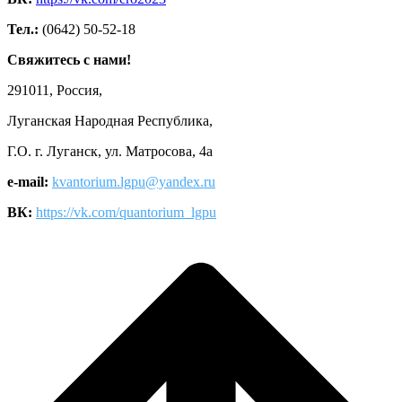
Тел.:
(0642) 50-52-18
Свяжитесь с нами!
291011, Россия,
Луганская Народная Республика,
Г.О. г. Луганск, ул. Матросова, 4а
e-mail:
kvantorium.lgpu@yandex.ru
ВК:
https://vk.com/quantorium_lgpu