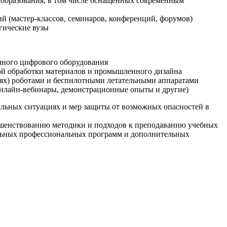
образования, в том числе оснащенных современным
й (мастер-классов, семинаров, конференций, форумов)
гические вузы
очного цифрового оборудования
ой обработки материалов и промышленного дизайна
иях) роботами и беспилотными летательными аппаратами
 онлайн-вебинары, демонстрационные опыты и другие)
альных ситуациях и мер защиты от возможных опасностей в
ршенствованию методики и подходов к преподаванию учебных
ельных профессиональных программ и дополнительных