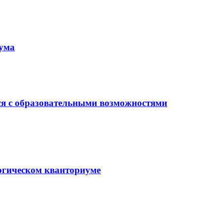
иума
ся с образовательными возможностями
гогическом кванториуме