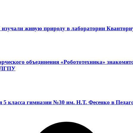
 изучали живую природу в лаборатории Квантор
орческого объединения «Робототехника» знакомят
а ЛГПУ
я 5 класса гимназии №30 им. Н.Т. Фесенко в Педа