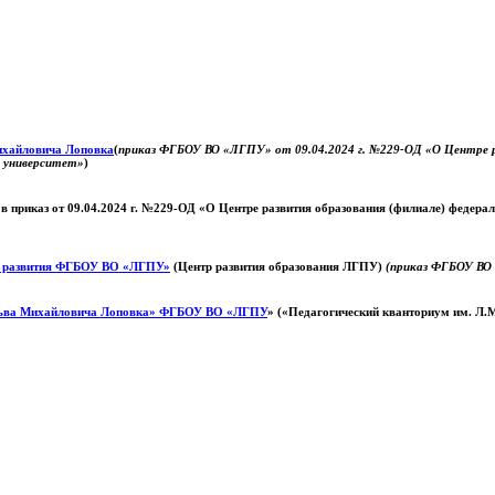
Михайловича Лоповка
(
приказ ФГБОУ ВО «ЛГПУ» от 09.04.2024 г. №229-ОД «О Центре ра
й университет»
)
 в приказ от 09.04.2024 г. №229-ОД «О Центре развития образования (филиале) федер
о развития ФГБОУ ВО «ЛГПУ»
(Центр развития образования ЛГПУ)
(приказ ФГБОУ ВО 
ьва Михайловича Лоповка»
ФГБОУ ВО «ЛГПУ
» («Педагогический кванториум им. Л