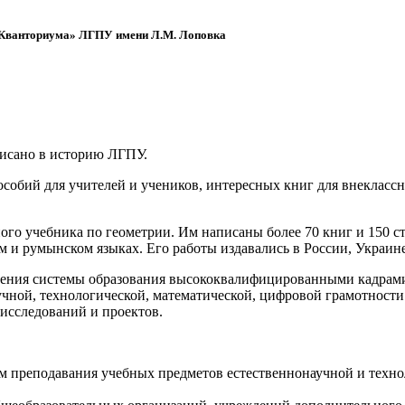
 «Кванториума» ЛГПУ имени Л.М. Лоповка
писано в историю ЛГПУ.
обий для учителей и учеников, интересных книг для внеклассно
ого учебника по геометрии. Им написаны более 70 книг и 150 ст
м и румынском языках. Его работы издавались в России, Украине
ения системы образования высококвалифицированными кадрами 
чной, технологической, математической, цифровой грамотности
х исследований и проектов.
ям преподавания учебных предметов естественнонаучной и техн