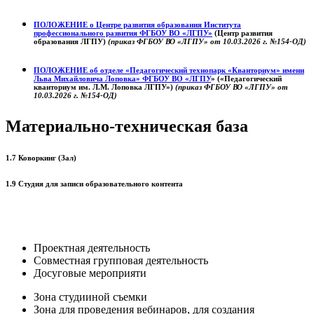
ПОЛОЖЕНИЕ о
Центре развития образования
Института
профессионального развития ФГБОУ ВО «ЛГПУ»
(Центр развития
образования ЛГПУ)
(приказ ФГБОУ ВО «ЛГПУ» от 10.03.2026 г. №154-ОД)
ПОЛОЖЕНИЕ об отделе «Педагогический технопарк «Кванториум» имени
Льва Михайловича Лоповка»
ФГБОУ ВО «ЛГПУ
» («Педагогический
кванториум им. Л.М. Лоповка ЛГПУ»)
(приказ ФГБОУ ВО «ЛГПУ» от
10.03.2026 г. №154-ОД)
Материально-техническая база
1.7 Коворкинг (Зал)
1.9 Студия для записи образовательного контента
Проектная деятельность
Совместная групповая деятельность
Досуговые мероприяти
Зона студииной съемки
Зона для проведения вебинаров, для создания