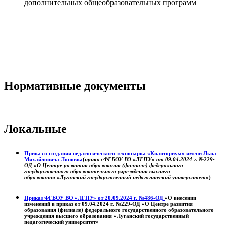
дополнительных общеобразовательных программ
Нормативные документы
Локальные
Приказ о создании педагогического технопарка «Кванториум» имени Льва
Михайловича Лоповка
(
приказ ФГБОУ ВО «ЛГПУ» от 09.04.2024 г. №229-
ОД «О Центре развития образования (филиале) федерального
государственного образовательного учреждения высшего
образования «Луганский государственный педагогический университет»
)
Приказ ФГБОУ ВО «ЛГПУ» от 20.09.2024 г. №486-ОД
«О внесении
изменений в приказ от 09.04.2024 г. №229-ОД «О Центре развития
образования (филиале) федерального государственного образовательного
учреждения высшего образования «Луганский государственный
педагогический университет»