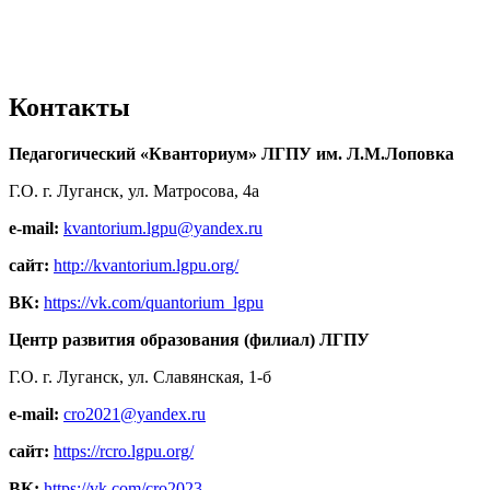
Контакты
Педагогический «Кванториум» ЛГПУ им. Л.М.Лоповка
Г.О. г. Луганск, ул. Матросова, 4а
e-mail:
kvantorium.lgpu@yandex.ru
сайт:
http://kvantorium.lgpu.org/
ВК:
https://vk.com/quantorium_lgpu
Центр развития образования (филиал) ЛГПУ
Г.О. г. Луганск, ул. Славянская, 1-б
e-mail:
cro2021@yandex.ru
сайт:
https://rcro.lgpu.org/
ВК:
https://vk.com/cro2023