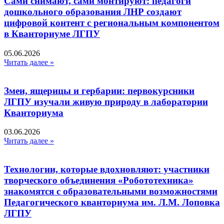
Сами снимают, сами монтируют: педагоги
дошкольного образования ЛНР создают
цифровой контент с региональным компонентом
в Кванториуме ЛГПУ​
05.06.2026
Читать далее »
Змеи, ящерицы и гербарии: первокурсники
ЛГПУ изучали живую природу в лаборатории
Кванториума
03.06.2026
Читать далее »
Технологии, которые вдохновляют: участники
творческого объединения «Робототехника»
знакомятся с образовательными возможностями
Педагогического кванториума им. Л.М. Лоповка
ЛГПУ