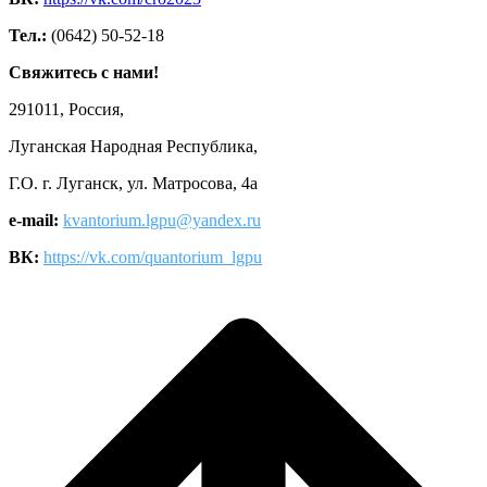
Тел.:
(0642) 50-52-18
Свяжитесь с нами!
291011, Россия,
Луганская Народная Республика,
Г.О. г. Луганск, ул. Матросова, 4а
e-mail:
kvantorium.lgpu@yandex.ru
ВК:
https://vk.com/quantorium_lgpu