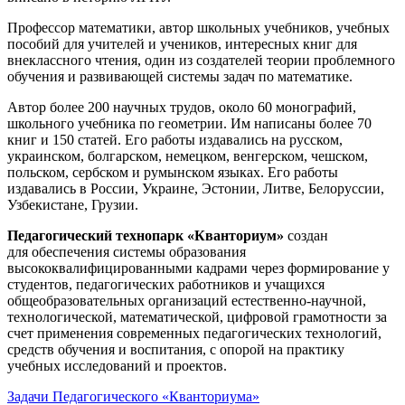
Профессор математики, автор школьных учебников, учебных
пособий для учителей и учеников, интересных книг для
внеклассного чтения, один из создателей теории проблемного
обучения и развивающей системы задач по математике.
Автор более 200 научных трудов, около 60 монографий,
школьного учебника по геометрии. Им написаны более 70
книг и 150 статей. Его работы издавались на русском,
украинском, болгарском, немецком, венгерском, чешском,
польском, сербском и румынском языках. Его работы
издавались в России, Украине, Эстонии, Литве, Белоруссии,
Узбекистане, Грузии.
Педагогический технопарк «Кванториум»
создан
для
обеспечения системы образования
высококвалифицированными кадрами через формирование у
студентов, педагогических работников и учащихся
общеобразовательных организаций естественно-научной,
технологической, математической, цифровой грамотности за
счет применения современных педагогических технологий,
средств обучения и воспитания, с опорой на практику
учебных исследований и проектов.
Задачи Педагогического «Кванториума»