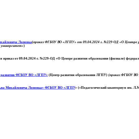
Михайловича Лоповка
(
приказ ФГБОУ ВО «ЛГПУ» от 09.04.2024 г. №229-ОД «О Центре ра
й университет»
)
 в приказ от 09.04.2024 г. №229-ОД «О Центре развития образования (филиале) федер
о развития ФГБОУ ВО «ЛГПУ»
(Центр развития образования ЛГПУ)
(приказ ФГБОУ ВО 
ьва Михайловича Лоповка»
ФГБОУ ВО «ЛГПУ
» («Педагогический кванториум им. Л