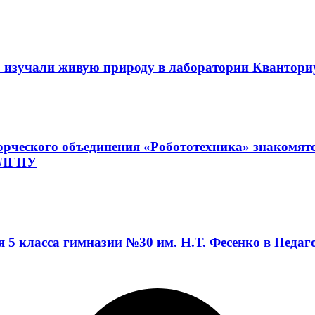
 изучали живую природу в лаборатории Квантор
орческого объединения «Робототехника» знакомят
а ЛГПУ
я 5 класса гимназии №30 им. Н.Т. Фесенко в Педа