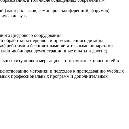
образования, в том числе оснащенных современным
й (мастер-классов, семинаров, конференций, форумов)
гические вузы
очного цифрового оборудования
ой обработки материалов и промышленного дизайна
иях) роботами и беспилотными летательными аппаратами
 онлайн-вебинары, демонстрационные опыты и другие)
альных ситуациях и мер защиты от возможных опасностей в
ршенствованию методики и подходов к преподаванию учебных
ельных профессиональных программ и дополнительных