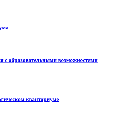
иума
ся с образовательными возможностями
гогическом кванториуме