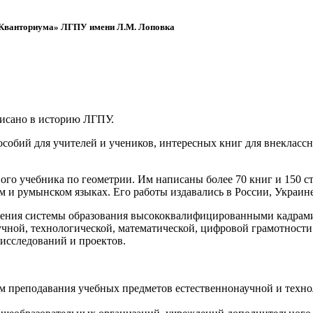
 «Кванториума» ЛГПУ имени Л.М. Лоповка
писано в историю ЛГПУ.
обий для учителей и учеников, интересных книг для внеклассно
ого учебника по геометрии. Им написаны более 70 книг и 150 ст
м и румынском языках. Его работы издавались в России, Украине
ения системы образования высококвалифицированными кадрами 
чной, технологической, математической, цифровой грамотности
х исследований и проектов.
ям преподавания учебных предметов естественнонаучной и техн