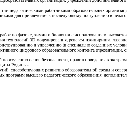
щеобразовательных организаций, учреждений дополнительного 
ятий педагогическими работниками образовательных организаци
никами для привлечения к последующему поступлению в педаго
 работ по физике, химии и биологии с использованием высокот
ния технологий 3D моделирования, реверс-инжиниринга, лазерн
конструированию и управлению (в специально созданных услов
ективного цифрового образовательного контента (презентации,
й по изучению основ безопасности, правил поведения в экстрем
защиты Родины»
иятий, способствующих развитию образовательной среды и сове
ных программ высшего педагогического образования, дополнит