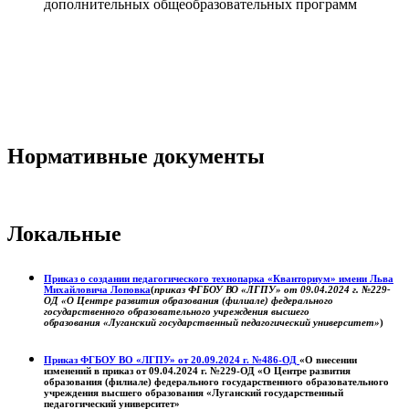
дополнительных общеобразовательных программ
Нормативные документы
Локальные
Приказ о создании педагогического технопарка «Кванториум» имени Льва
Михайловича Лоповка
(
приказ ФГБОУ ВО «ЛГПУ» от 09.04.2024 г. №229-
ОД «О Центре развития образования (филиале) федерального
государственного образовательного учреждения высшего
образования «Луганский государственный педагогический университет»
)
Приказ ФГБОУ ВО «ЛГПУ» от 20.09.2024 г. №486-ОД
«О внесении
изменений в приказ от 09.04.2024 г. №229-ОД «О Центре развития
образования (филиале) федерального государственного образовательного
учреждения высшего образования «Луганский государственный
педагогический университет»