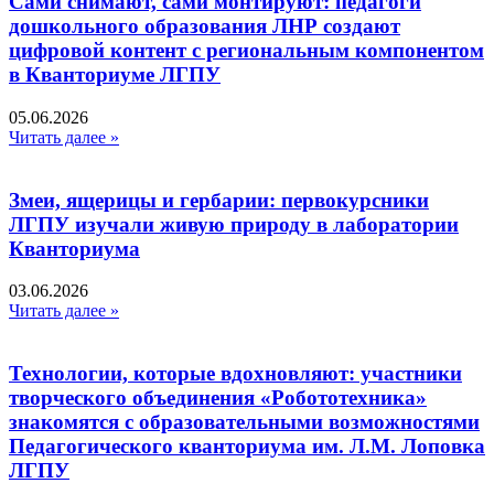
Сами снимают, сами монтируют: педагоги
дошкольного образования ЛНР создают
цифровой контент с региональным компонентом
в Кванториуме ЛГПУ​
05.06.2026
Читать далее »
Змеи, ящерицы и гербарии: первокурсники
ЛГПУ изучали живую природу в лаборатории
Кванториума
03.06.2026
Читать далее »
Технологии, которые вдохновляют: участники
творческого объединения «Робототехника»
знакомятся с образовательными возможностями
Педагогического кванториума им. Л.М. Лоповка
ЛГПУ