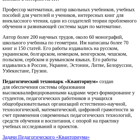
Профессор математики, автор школьных учебников, учебных
пособий для учителей и учеников, интересных книг для
внеклассного чтения, один из создателей теории проблемного
обучения и развивающей системы задач по математике.
Автор более 200 научных трудов, около 60 монографий,
школьного учебника по геометрии. Им написаны более 70
книг и 150 статей. Его работы издавались на русском,
украинском, болгарском, немецком, венгерском, чешском,
польском, сербском и румынском языках. Его работы
издавались в России, Украине, Эстонии, Литве, Белоруссии,
Узбекистане, Грузии.
Педагогический технопарк «Кванториум»
создан
для
обеспечения системы образования
высококвалифицированными кадрами через формирование у
студентов, педагогических работников и учащихся
общеобразовательных организаций естественно-научной,
технологической, математической, цифровой грамотности за
счет применения современных педагогических технологий,
средств обучения и воспитания, с опорой на практику
учебных исследований и проектов.
Задачи Педагогического «Кванториума»