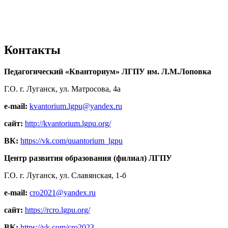
Контакты
Педагогический «Кванториум» ЛГПУ им. Л.М.Лоповка
Г.О. г. Луганск, ул. Матросова, 4а
e-mail:
kvantorium.lgpu@yandex.ru
сайт:
http://kvantorium.lgpu.org/
ВК:
https://vk.com/quantorium_lgpu
Центр развития образования (филиал) ЛГПУ
Г.О. г. Луганск, ул. Славянская, 1-б
e-mail:
cro2021@yandex.ru
сайт:
https://rcro.lgpu.org/
ВК:
https://vk.com/cro2023