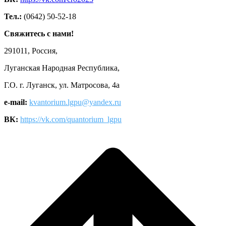
Тел.:
(0642) 50-52-18
Свяжитесь с нами!
291011, Россия,
Луганская Народная Республика,
Г.О. г. Луганск, ул. Матросова, 4а
e-mail:
kvantorium.lgpu@yandex.ru
ВК:
https://vk.com/quantorium_lgpu