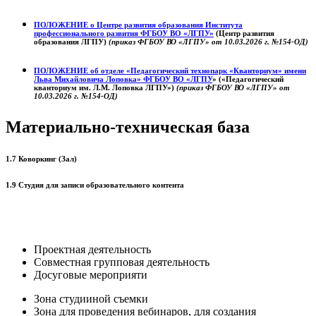
ПОЛОЖЕНИЕ о
Центре развития образования
Института
профессионального развития ФГБОУ ВО «ЛГПУ»
(Центр развития
образования ЛГПУ)
(приказ ФГБОУ ВО «ЛГПУ» от 10.03.2026 г. №154-ОД)
ПОЛОЖЕНИЕ об отделе «Педагогический технопарк «Кванториум» имени
Льва Михайловича Лоповка»
ФГБОУ ВО «ЛГПУ
» («Педагогический
кванториум им. Л.М. Лоповка ЛГПУ»)
(приказ ФГБОУ ВО «ЛГПУ» от
10.03.2026 г. №154-ОД)
Материально-техническая база
1.7 Коворкинг (Зал)
1.9 Студия для записи образовательного контента
Проектная деятельность
Совместная групповая деятельность
Досуговые мероприяти
Зона студииной съемки
Зона для проведения вебинаров, для создания