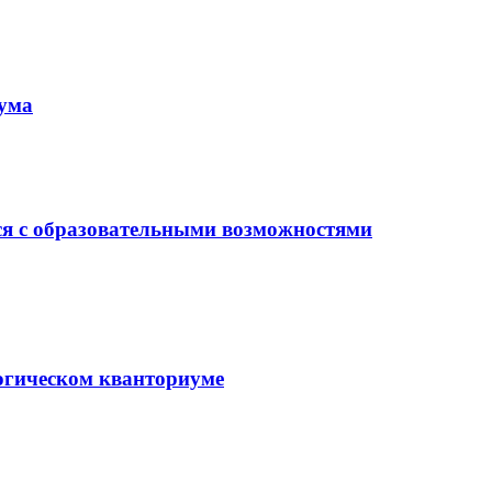
иума
ся с образовательными возможностями
гогическом кванториуме