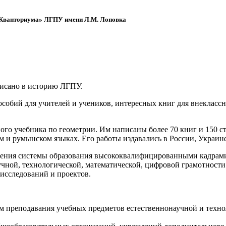
 «Кванториума» ЛГПУ имени Л.М. Лоповка
писано в историю ЛГПУ.
обий для учителей и учеников, интересных книг для внеклассно
ого учебника по геометрии. Им написаны более 70 книг и 150 ст
м и румынском языках. Его работы издавались в России, Украине
ения системы образования высококвалифицированными кадрами 
чной, технологической, математической, цифровой грамотности
х исследований и проектов.
ям преподавания учебных предметов естественнонаучной и техн