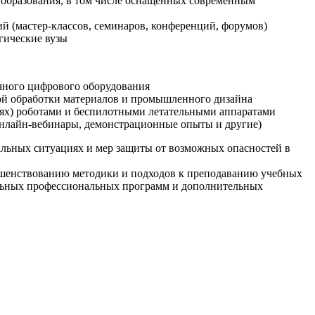
образования, в том числе оснащенных современным
й (мастер-классов, семинаров, конференций, форумов)
гические вузы
очного цифрового оборудования
ой обработки материалов и промышленного дизайна
иях) роботами и беспилотными летательными аппаратами
 онлайн-вебинары, демонстрационные опыты и другие)
альных ситуациях и мер защиты от возможных опасностей в
ршенствованию методики и подходов к преподаванию учебных
ельных профессиональных программ и дополнительных