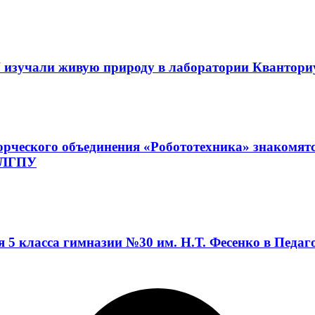
 изучали живую природу в лаборатории Квантор
орческого объединения «Робототехника» знакомят
а ЛГПУ
я 5 класса гимназии №30 им. Н.Т. Фесенко в Педа