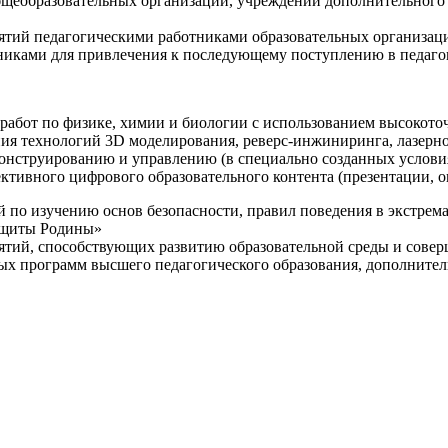
щеобразовательных организаций, учреждений дополнительного 
ятий педагогическими работниками образовательных организаци
никами для привлечения к последующему поступлению в педаго
 работ по физике, химии и биологии с использованием высокот
ния технологий 3D моделирования, реверс-инжиниринга, лазерн
конструированию и управлению (в специально созданных услов
ективного цифрового образовательного контента (презентации,
й по изучению основ безопасности, правил поведения в экстрем
защиты Родины»
иятий, способствующих развитию образовательной среды и сове
ных программ высшего педагогического образования, дополнит