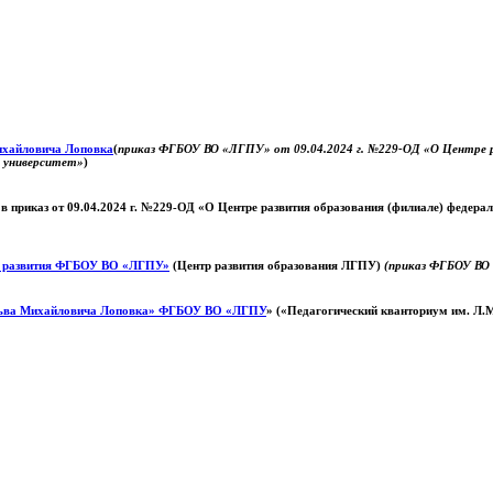
Михайловича Лоповка
(
приказ ФГБОУ ВО «ЛГПУ» от 09.04.2024 г. №229-ОД «О Центре ра
й университет»
)
 в приказ от 09.04.2024 г. №229-ОД «О Центре развития образования (филиале) федер
о развития ФГБОУ ВО «ЛГПУ»
(Центр развития образования ЛГПУ)
(приказ ФГБОУ ВО 
ьва Михайловича Лоповка»
ФГБОУ ВО «ЛГПУ
» («Педагогический кванториум им. Л