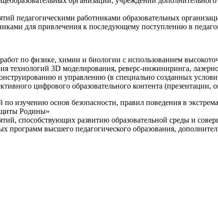
щеобразовательных организаций, учреждений дополнительного 
ятий педагогическими работниками образовательных организаци
никами для привлечения к последующему поступлению в педаго
 работ по физике, химии и биологии с использованием высокот
ния технологий 3D моделирования, реверс-инжиниринга, лазерн
конструированию и управлению (в специально созданных услов
ективного цифрового образовательного контента (презентации,
й по изучению основ безопасности, правил поведения в экстрем
защиты Родины»
иятий, способствующих развитию образовательной среды и сове
ных программ высшего педагогического образования, дополнит