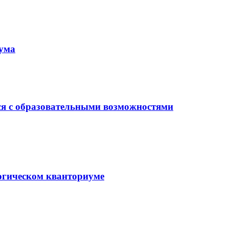
иума
ся с образовательными возможностями
гогическом кванториуме