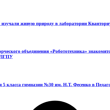
 изучали живую природу в лаборатории Квантор
орческого объединения «Робототехника» знакомят
а ЛГПУ
я 5 класса гимназии №30 им. Н.Т. Фесенко в Педа