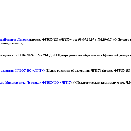
Михайловича Лоповка
(
приказ ФГБОУ ВО «ЛГПУ» от 09.04.2024 г. №229-ОД «О Центре ра
й университет»
)
 в приказ от 09.04.2024 г. №229-ОД «О Центре развития образования (филиале) федер
о развития ФГБОУ ВО «ЛГПУ»
(Центр развития образования ЛГПУ)
(приказ ФГБОУ ВО 
ьва Михайловича Лоповка»
ФГБОУ ВО «ЛГПУ
» («Педагогический кванториум им. Л