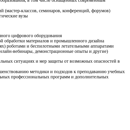
образования, в том числе оснащенных современным
й (мастер-классов, семинаров, конференций, форумов)
гические вузы
очного цифрового оборудования
ой обработки материалов и промышленного дизайна
иях) роботами и беспилотными летательными аппаратами
 онлайн-вебинары, демонстрационные опыты и другие)
альных ситуациях и мер защиты от возможных опасностей в
ршенствованию методики и подходов к преподаванию учебных
ельных профессиональных программ и дополнительных