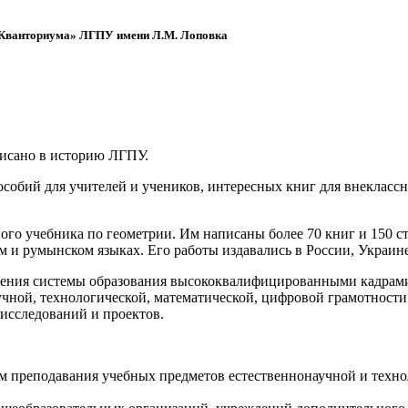
 «Кванториума» ЛГПУ имени Л.М. Лоповка
писано в историю ЛГПУ.
обий для учителей и учеников, интересных книг для внеклассно
ого учебника по геометрии. Им написаны более 70 книг и 150 ст
м и румынском языках. Его работы издавались в России, Украине
ения системы образования высококвалифицированными кадрами 
чной, технологической, математической, цифровой грамотности
х исследований и проектов.
ям преподавания учебных предметов естественнонаучной и техн