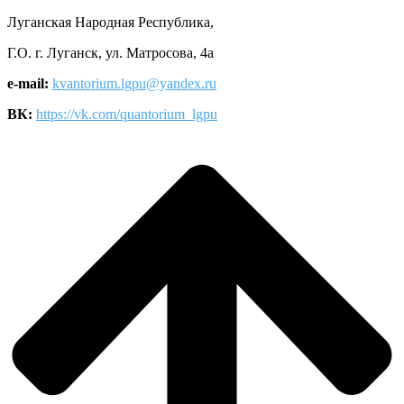
Луганская Народная Республика,
Г.О. г. Луганск, ул. Матросова, 4а
e-mail:
kvantorium.lgpu@yandex.ru
ВК:
https://vk.com/quantorium_lgpu