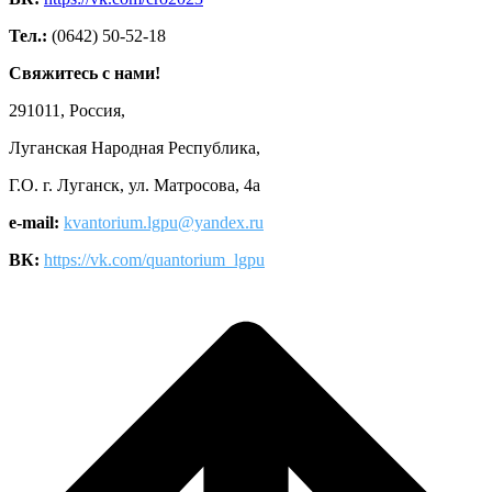
Тел.:
(0642) 50-52-18
Свяжитесь с нами!
291011, Россия,
Луганская Народная Республика,
Г.О. г. Луганск, ул. Матросова, 4а
e-mail:
kvantorium.lgpu@yandex.ru
ВК:
https://vk.com/quantorium_lgpu