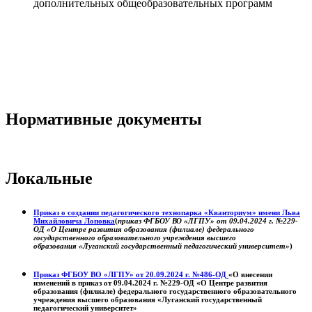
дополнительных общеобразовательных программ
Нормативные документы
Локальные
Приказ о создании педагогического технопарка «Кванториум» имени Льва
Михайловича Лоповка
(
приказ ФГБОУ ВО «ЛГПУ» от 09.04.2024 г. №229-
ОД «О Центре развития образования (филиале) федерального
государственного образовательного учреждения высшего
образования «Луганский государственный педагогический университет»
)
Приказ ФГБОУ ВО «ЛГПУ» от 20.09.2024 г. №486-ОД
«О внесении
изменений в приказ от 09.04.2024 г. №229-ОД «О Центре развития
образования (филиале) федерального государственного образовательного
учреждения высшего образования «Луганский государственный
педагогический университет»