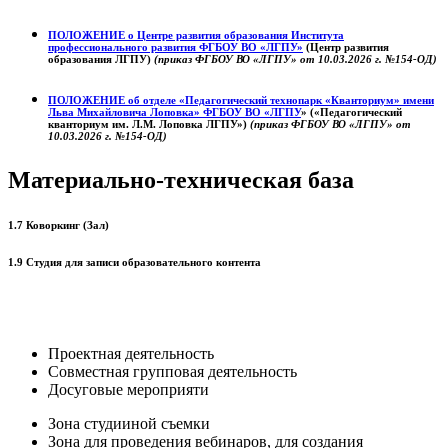
ПОЛОЖЕНИЕ о
Центре развития образования
Института
профессионального развития ФГБОУ ВО «ЛГПУ»
(Центр развития
образования ЛГПУ)
(приказ ФГБОУ ВО «ЛГПУ» от 10.03.2026 г. №154-ОД)
ПОЛОЖЕНИЕ об отделе «Педагогический технопарк «Кванториум» имени
Льва Михайловича Лоповка»
ФГБОУ ВО «ЛГПУ
» («Педагогический
кванториум им. Л.М. Лоповка ЛГПУ»)
(приказ ФГБОУ ВО «ЛГПУ» от
10.03.2026 г. №154-ОД)
Материально-техническая база
1.7 Коворкинг (Зал)
1.9 Студия для записи образовательного контента
Проектная деятельность
Совместная групповая деятельность
Досуговые мероприяти
Зона студииной съемки
Зона для проведения вебинаров, для создания