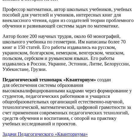
Профессор математики, автор школьных учебников, учебных
пособий для учителей и учеников, интересных книг для
внеклассного чтения, один из создателей теории проблемного
обучения и развивающей системы задач по математике.
Автор более 200 научных трудов, около 60 монографий,
школьного учебника по геометрии. Им написаны более 70
книг и 150 статей. Его работы издавались на русском,
украинском, болгарском, немецком, венгерском, чешском,
польском, сербском и румынском языках. Его работы
издавались в России, Украине, Эстонии, Литве, Белоруссии,
Узбекистане, Грузии.
Педагогический технопарк «Кванториум»
создан
для
обеспечения системы образования
высококвалифицированными кадрами через формирование у
студентов, педагогических работников и учащихся
общеобразовательных организаций естественно-научной,
технологической, математической, цифровой грамотности за
счет применения современных педагогических технологий,
средств обучения и воспитания, с опорой на практику
учебных исследований и проектов.
Задачи Педагогического «Кванториума»