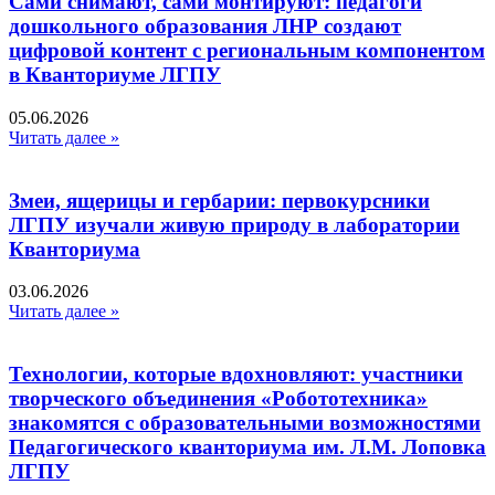
Сами снимают, сами монтируют: педагоги
дошкольного образования ЛНР создают
цифровой контент с региональным компонентом
в Кванториуме ЛГПУ​
05.06.2026
Читать далее »
Змеи, ящерицы и гербарии: первокурсники
ЛГПУ изучали живую природу в лаборатории
Кванториума
03.06.2026
Читать далее »
Технологии, которые вдохновляют: участники
творческого объединения «Робототехника»
знакомятся с образовательными возможностями
Педагогического кванториума им. Л.М. Лоповка
ЛГПУ