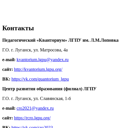
Контакты
Педагогический «Кванториум» ЛГПУ им. Л.М.Лоповка
Г.О. г. Луганск, ул. Матросова, 4а
e-mail:
kvantorium.lgpu@yandex.ru
сайт:
http://kvantorium.lgpu.org/
ВК:
https://vk.com/quantorium_lgpu
Центр развития образования (филиал) ЛГПУ
Г.О. г. Луганск, ул. Славянская, 1-б
e-mail:
cro2021@yandex.ru
сайт:
https://rcro.lgpu.org/
ВК:
https://vk.com/cro2023