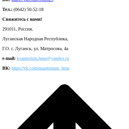
Тел.:
(0642) 50-52-18
Свяжитесь с нами!
291011, Россия,
Луганская Народная Республика,
Г.О. г. Луганск, ул. Матросова, 4а
e-mail:
kvantorium.lgpu@yandex.ru
ВК:
https://vk.com/quantorium_lgpu