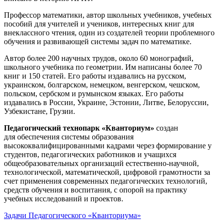
Профессор математики, автор школьных учебников, учебных
пособий для учителей и учеников, интересных книг для
внеклассного чтения, один из создателей теории проблемного
обучения и развивающей системы задач по математике.
Автор более 200 научных трудов, около 60 монографий,
школьного учебника по геометрии. Им написаны более 70
книг и 150 статей. Его работы издавались на русском,
украинском, болгарском, немецком, венгерском, чешском,
польском, сербском и румынском языках. Его работы
издавались в России, Украине, Эстонии, Литве, Белоруссии,
Узбекистане, Грузии.
Педагогический технопарк «Кванториум»
создан
для
обеспечения системы образования
высококвалифицированными кадрами через формирование у
студентов, педагогических работников и учащихся
общеобразовательных организаций естественно-научной,
технологической, математической, цифровой грамотности за
счет применения современных педагогических технологий,
средств обучения и воспитания, с опорой на практику
учебных исследований и проектов.
Задачи Педагогического «Кванториума»