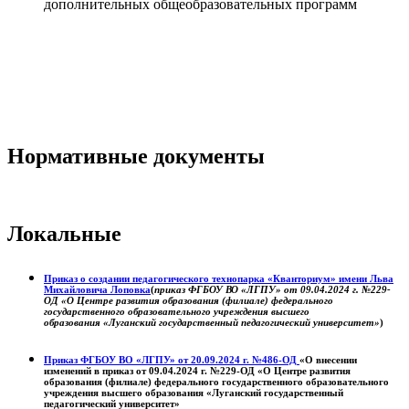
дополнительных общеобразовательных программ
Нормативные документы
Локальные
Приказ о создании педагогического технопарка «Кванториум» имени Льва
Михайловича Лоповка
(
приказ ФГБОУ ВО «ЛГПУ» от 09.04.2024 г. №229-
ОД «О Центре развития образования (филиале) федерального
государственного образовательного учреждения высшего
образования «Луганский государственный педагогический университет»
)
Приказ ФГБОУ ВО «ЛГПУ» от 20.09.2024 г. №486-ОД
«О внесении
изменений в приказ от 09.04.2024 г. №229-ОД «О Центре развития
образования (филиале) федерального государственного образовательного
учреждения высшего образования «Луганский государственный
педагогический университет»