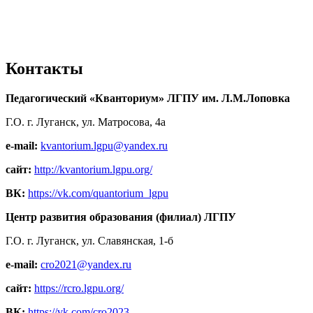
Контакты
Педагогический «Кванториум» ЛГПУ им. Л.М.Лоповка
Г.О. г. Луганск, ул. Матросова, 4а
e-mail:
kvantorium.lgpu@yandex.ru
сайт:
http://kvantorium.lgpu.org/
ВК:
https://vk.com/quantorium_lgpu
Центр развития образования (филиал) ЛГПУ
Г.О. г. Луганск, ул. Славянская, 1-б
e-mail:
cro2021@yandex.ru
сайт:
https://rcro.lgpu.org/
ВК:
https://vk.com/cro2023