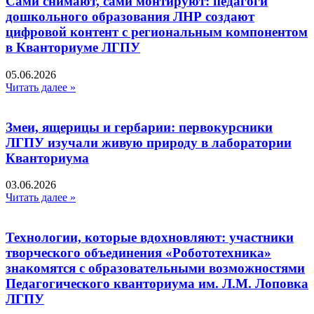
Сами снимают, сами монтируют: педагоги
дошкольного образования ЛНР создают
цифровой контент с региональным компонентом
в Кванториуме ЛГПУ​
05.06.2026
Читать далее »
Змеи, ящерицы и гербарии: первокурсники
ЛГПУ изучали живую природу в лаборатории
Кванториума
03.06.2026
Читать далее »
Технологии, которые вдохновляют: участники
творческого объединения «Робототехника»
знакомятся с образовательными возможностями
Педагогического кванториума им. Л.М. Лоповка
ЛГПУ