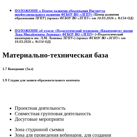
ПОЛОЖЕНИЕ о
Центре развития образования
Института
профессионального развития ФГБОУ ВО «ЛГПУ»
(Центр развития
образования ЛГПУ)
(приказ ФГБОУ ВО «ЛГПУ» от 10.03.2026 г. №154-ОД)
ПОЛОЖЕНИЕ об отделе «Педагогический технопарк «Кванториум» имени
Льва Михайловича Лоповка»
ФГБОУ ВО «ЛГПУ
» («Педагогический
кванториум им. Л.М. Лоповка ЛГПУ»)
(приказ ФГБОУ ВО «ЛГПУ» от
10.03.2026 г. №154-ОД)
Материально-техническая база
1.7 Коворкинг (Зал)
1.9 Студия для записи образовательного контента
Проектная деятельность
Совместная групповая деятельность
Досуговые мероприяти
Зона студииной съемки
Зона для проведения вебинаров, для создания