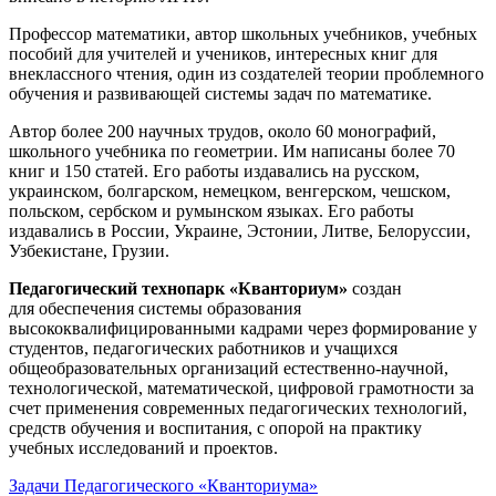
Профессор математики, автор школьных учебников, учебных
пособий для учителей и учеников, интересных книг для
внеклассного чтения, один из создателей теории проблемного
обучения и развивающей системы задач по математике.
Автор более 200 научных трудов, около 60 монографий,
школьного учебника по геометрии. Им написаны более 70
книг и 150 статей. Его работы издавались на русском,
украинском, болгарском, немецком, венгерском, чешском,
польском, сербском и румынском языках. Его работы
издавались в России, Украине, Эстонии, Литве, Белоруссии,
Узбекистане, Грузии.
Педагогический технопарк «Кванториум»
создан
для
обеспечения системы образования
высококвалифицированными кадрами через формирование у
студентов, педагогических работников и учащихся
общеобразовательных организаций естественно-научной,
технологической, математической, цифровой грамотности за
счет применения современных педагогических технологий,
средств обучения и воспитания, с опорой на практику
учебных исследований и проектов.
Задачи Педагогического «Кванториума»