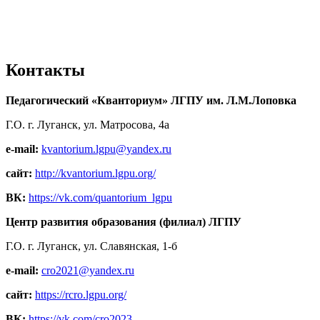
Контакты
Педагогический «Кванториум» ЛГПУ им. Л.М.Лоповка
Г.О. г. Луганск, ул. Матросова, 4а
e-mail:
kvantorium.lgpu@yandex.ru
сайт:
http://kvantorium.lgpu.org/
ВК:
https://vk.com/quantorium_lgpu
Центр развития образования (филиал) ЛГПУ
Г.О. г. Луганск, ул. Славянская, 1-б
e-mail:
cro2021@yandex.ru
сайт:
https://rcro.lgpu.org/
ВК:
https://vk.com/cro2023