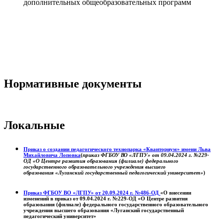
дополнительных общеобразовательных программ
Нормативные документы
Локальные
Приказ о создании педагогического технопарка «Кванториум» имени Льва
Михайловича Лоповка
(
приказ ФГБОУ ВО «ЛГПУ» от 09.04.2024 г. №229-
ОД «О Центре развития образования (филиале) федерального
государственного образовательного учреждения высшего
образования «Луганский государственный педагогический университет»
)
Приказ ФГБОУ ВО «ЛГПУ» от 20.09.2024 г. №486-ОД
«О внесении
изменений в приказ от 09.04.2024 г. №229-ОД «О Центре развития
образования (филиале) федерального государственного образовательного
учреждения высшего образования «Луганский государственный
педагогический университет»