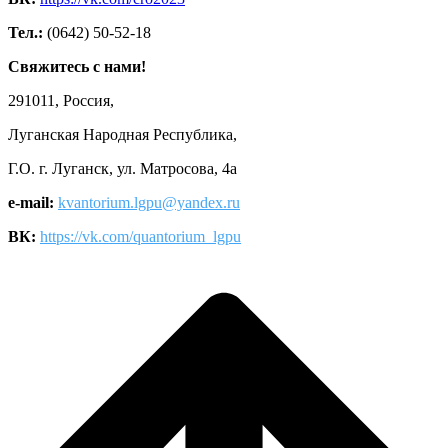
Тел.:
(0642) 50-52-18
Свяжитесь с нами!
291011, Россия,
Луганская Народная Республика,
Г.О. г. Луганск, ул. Матросова, 4а
e-mail:
kvantorium.lgpu@yandex.ru
ВК:
https://vk.com/quantorium_lgpu