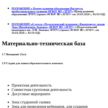
ПОЛОЖЕНИЕ о
Центре развития образования
Института
профессионального развития ФГБОУ ВО «ЛГПУ»
(Центр развития
образования ЛГПУ)
(приказ ФГБОУ ВО «ЛГПУ» от 10.03.2026 г. №154-ОД)
ПОЛОЖЕНИЕ об отделе «Педагогический технопарк «Кванториум» имени
Льва Михайловича Лоповка»
ФГБОУ ВО «ЛГПУ
» («Педагогический
кванториум им. Л.М. Лоповка ЛГПУ»)
(приказ ФГБОУ ВО «ЛГПУ» от
10.03.2026 г. №154-ОД)
Материально-техническая база
1.7 Коворкинг (Зал)
1.9 Студия для записи образовательного контента
Проектная деятельность
Совместная групповая деятельность
Досуговые мероприяти
Зона студииной съемки
Зона для проведения вебинаров, для создания