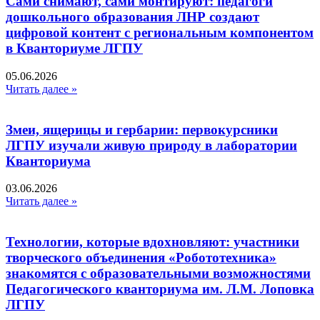
Сами снимают, сами монтируют: педагоги
дошкольного образования ЛНР создают
цифровой контент с региональным компонентом
в Кванториуме ЛГПУ​
05.06.2026
Читать далее »
Змеи, ящерицы и гербарии: первокурсники
ЛГПУ изучали живую природу в лаборатории
Кванториума
03.06.2026
Читать далее »
Технологии, которые вдохновляют: участники
творческого объединения «Робототехника»
знакомятся с образовательными возможностями
Педагогического кванториума им. Л.М. Лоповка
ЛГПУ