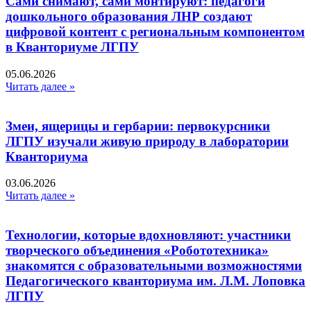
Сами снимают, сами монтируют: педагоги
дошкольного образования ЛНР создают
цифровой контент с региональным компонентом
в Кванториуме ЛГПУ​
05.06.2026
Читать далее »
Змеи, ящерицы и гербарии: первокурсники
ЛГПУ изучали живую природу в лаборатории
Кванториума
03.06.2026
Читать далее »
Технологии, которые вдохновляют: участники
творческого объединения «Робототехника»
знакомятся с образовательными возможностями
Педагогического кванториума им. Л.М. Лоповка
ЛГПУ