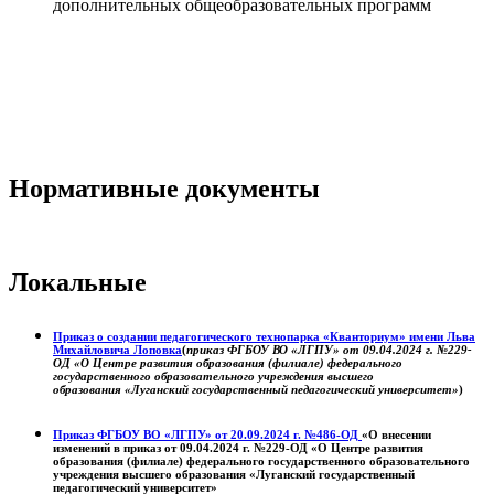
дополнительных общеобразовательных программ
Нормативные документы
Локальные
Приказ о создании педагогического технопарка «Кванториум» имени Льва
Михайловича Лоповка
(
приказ ФГБОУ ВО «ЛГПУ» от 09.04.2024 г. №229-
ОД «О Центре развития образования (филиале) федерального
государственного образовательного учреждения высшего
образования «Луганский государственный педагогический университет»
)
Приказ ФГБОУ ВО «ЛГПУ» от 20.09.2024 г. №486-ОД
«О внесении
изменений в приказ от 09.04.2024 г. №229-ОД «О Центре развития
образования (филиале) федерального государственного образовательного
учреждения высшего образования «Луганский государственный
педагогический университет»