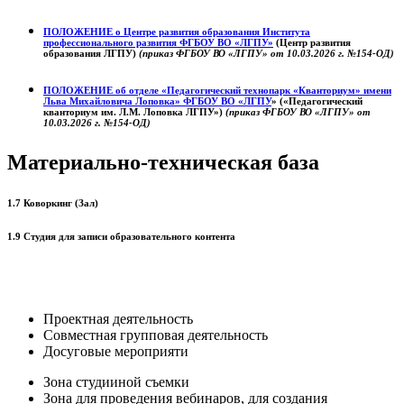
ПОЛОЖЕНИЕ о
Центре развития образования
Института
профессионального развития ФГБОУ ВО «ЛГПУ»
(Центр развития
образования ЛГПУ)
(приказ ФГБОУ ВО «ЛГПУ» от 10.03.2026 г. №154-ОД)
ПОЛОЖЕНИЕ об отделе «Педагогический технопарк «Кванториум» имени
Льва Михайловича Лоповка»
ФГБОУ ВО «ЛГПУ
» («Педагогический
кванториум им. Л.М. Лоповка ЛГПУ»)
(приказ ФГБОУ ВО «ЛГПУ» от
10.03.2026 г. №154-ОД)
Материально-техническая база
1.7 Коворкинг (Зал)
1.9 Студия для записи образовательного контента
Проектная деятельность
Совместная групповая деятельность
Досуговые мероприяти
Зона студииной съемки
Зона для проведения вебинаров, для создания