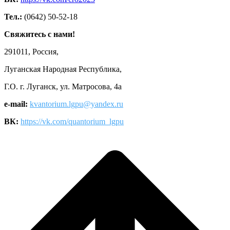
Тел.:
(0642) 50-52-18
Свяжитесь с нами!
291011, Россия,
Луганская Народная Республика,
Г.О. г. Луганск, ул. Матросова, 4а
e-mail:
kvantorium.lgpu@yandex.ru
ВК:
https://vk.com/quantorium_lgpu