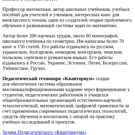
Профессор математики, автор школьных учебников, учебных
пособий для учителей и учеников, интересных книг для
внеклассного чтения, один из создателей теории проблемного
обучения и развивающей системы задач по математике.
Автор более 200 научных трудов, около 60 монографий,
школьного учебника по геометрии. Им написаны более 70
книг и 150 статей. Его работы издавались на русском,
украинском, болгарском, немецком, венгерском, чешском,
польском, сербском и румынском языках. Его работы
издавались в России, Украине, Эстонии, Литве, Белоруссии,
Узбекистане, Грузии.
Педагогический технопарк «Кванториум»
создан
для
обеспечения системы образования
высококвалифицированными кадрами через формирование у
студентов, педагогических работников и учащихся
общеобразовательных организаций естественно-научной,
технологической, математической, цифровой грамотности за
счет применения современных педагогических технологий,
средств обучения и воспитания, с опорой на практику
учебных исследований и проектов.
Задачи Педагогического «Кванториума»