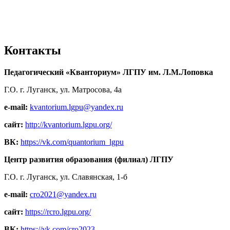
Контакты
Педагогический «Кванториум» ЛГПУ им. Л.М.Лоповка
Г.О. г. Луганск, ул. Матросова, 4а
e-mail:
kvantorium.lgpu@yandex.ru
сайт:
http://kvantorium.lgpu.org/
ВК:
https://vk.com/quantorium_lgpu
Центр развития образования (филиал) ЛГПУ
Г.О. г. Луганск, ул. Славянская, 1-б
e-mail:
cro2021@yandex.ru
сайт:
https://rcro.lgpu.org/
ВК:
https://vk.com/cro2023