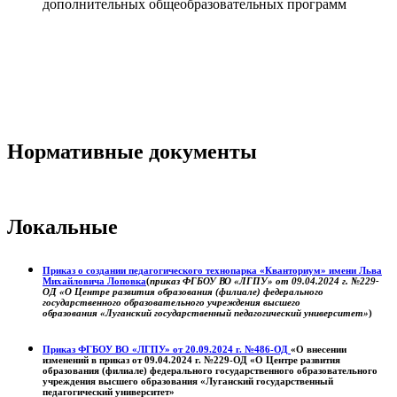
дополнительных общеобразовательных программ
Нормативные документы
Локальные
Приказ о создании педагогического технопарка «Кванториум» имени Льва
Михайловича Лоповка
(
приказ ФГБОУ ВО «ЛГПУ» от 09.04.2024 г. №229-
ОД «О Центре развития образования (филиале) федерального
государственного образовательного учреждения высшего
образования «Луганский государственный педагогический университет»
)
Приказ ФГБОУ ВО «ЛГПУ» от 20.09.2024 г. №486-ОД
«О внесении
изменений в приказ от 09.04.2024 г. №229-ОД «О Центре развития
образования (филиале) федерального государственного образовательного
учреждения высшего образования «Луганский государственный
педагогический университет»