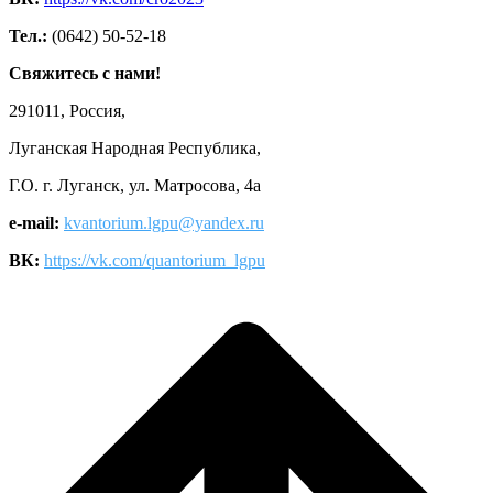
Тел.:
(0642) 50-52-18
Свяжитесь с нами!
291011, Россия,
Луганская Народная Республика,
Г.О. г. Луганск, ул. Матросова, 4а
e-mail:
kvantorium.lgpu@yandex.ru
ВК:
https://vk.com/quantorium_lgpu