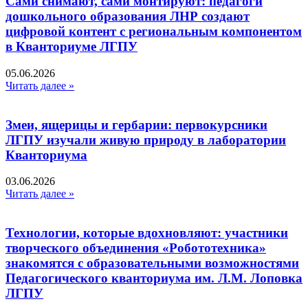
Сами снимают, сами монтируют: педагоги
дошкольного образования ЛНР создают
цифровой контент с региональным компонентом
в Кванториуме ЛГПУ​
05.06.2026
Читать далее »
Змеи, ящерицы и гербарии: первокурсники
ЛГПУ изучали живую природу в лаборатории
Кванториума
03.06.2026
Читать далее »
Технологии, которые вдохновляют: участники
творческого объединения «Робототехника»
знакомятся с образовательными возможностями
Педагогического кванториума им. Л.М. Лоповка
ЛГПУ