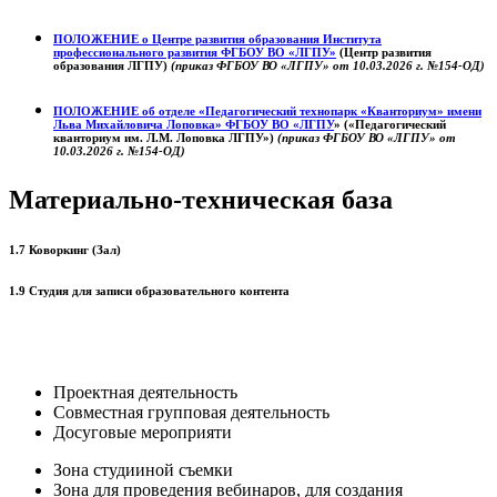
ПОЛОЖЕНИЕ о
Центре развития образования
Института
профессионального развития ФГБОУ ВО «ЛГПУ»
(Центр развития
образования ЛГПУ)
(приказ ФГБОУ ВО «ЛГПУ» от 10.03.2026 г. №154-ОД)
ПОЛОЖЕНИЕ об отделе «Педагогический технопарк «Кванториум» имени
Льва Михайловича Лоповка»
ФГБОУ ВО «ЛГПУ
» («Педагогический
кванториум им. Л.М. Лоповка ЛГПУ»)
(приказ ФГБОУ ВО «ЛГПУ» от
10.03.2026 г. №154-ОД)
Материально-техническая база
1.7 Коворкинг (Зал)
1.9 Студия для записи образовательного контента
Проектная деятельность
Совместная групповая деятельность
Досуговые мероприяти
Зона студииной съемки
Зона для проведения вебинаров, для создания