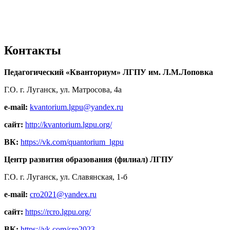
Контакты
Педагогический «Кванториум» ЛГПУ им. Л.М.Лоповка
Г.О. г. Луганск, ул. Матросова, 4а
e-mail:
kvantorium.lgpu@yandex.ru
сайт:
http://kvantorium.lgpu.org/
ВК:
https://vk.com/quantorium_lgpu
Центр развития образования (филиал) ЛГПУ
Г.О. г. Луганск, ул. Славянская, 1-б
e-mail:
cro2021@yandex.ru
сайт:
https://rcro.lgpu.org/
ВК:
https://vk.com/cro2023