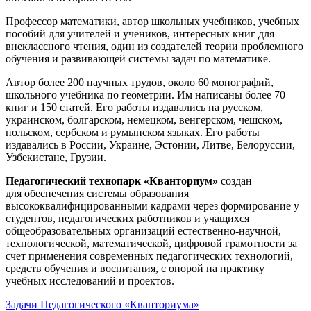
Профессор математики, автор школьных учебников, учебных
пособий для учителей и учеников, интересных книг для
внеклассного чтения, один из создателей теории проблемного
обучения и развивающей системы задач по математике.
Автор более 200 научных трудов, около 60 монографий,
школьного учебника по геометрии. Им написаны более 70
книг и 150 статей. Его работы издавались на русском,
украинском, болгарском, немецком, венгерском, чешском,
польском, сербском и румынском языках. Его работы
издавались в России, Украине, Эстонии, Литве, Белоруссии,
Узбекистане, Грузии.
Педагогический технопарк «Кванториум»
создан
для
обеспечения системы образования
высококвалифицированными кадрами через формирование у
студентов, педагогических работников и учащихся
общеобразовательных организаций естественно-научной,
технологической, математической, цифровой грамотности за
счет применения современных педагогических технологий,
средств обучения и воспитания, с опорой на практику
учебных исследований и проектов.
Задачи Педагогического «Кванториума»