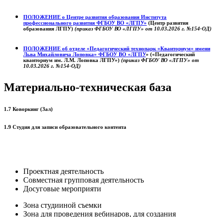
ПОЛОЖЕНИЕ о
Центре развития образования
Института
профессионального развития ФГБОУ ВО «ЛГПУ»
(Центр развития
образования ЛГПУ)
(приказ ФГБОУ ВО «ЛГПУ» от 10.03.2026 г. №154-ОД)
ПОЛОЖЕНИЕ об отделе «Педагогический технопарк «Кванториум» имени
Льва Михайловича Лоповка»
ФГБОУ ВО «ЛГПУ
» («Педагогический
кванториум им. Л.М. Лоповка ЛГПУ»)
(приказ ФГБОУ ВО «ЛГПУ» от
10.03.2026 г. №154-ОД)
Материально-техническая база
1.7 Коворкинг (Зал)
1.9 Студия для записи образовательного контента
Проектная деятельность
Совместная групповая деятельность
Досуговые мероприяти
Зона студииной съемки
Зона для проведения вебинаров, для создания