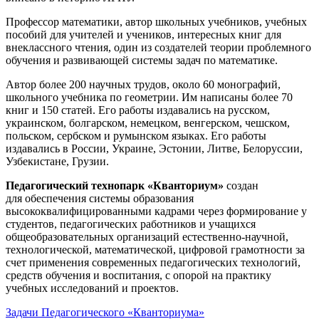
Профессор математики, автор школьных учебников, учебных
пособий для учителей и учеников, интересных книг для
внеклассного чтения, один из создателей теории проблемного
обучения и развивающей системы задач по математике.
Автор более 200 научных трудов, около 60 монографий,
школьного учебника по геометрии. Им написаны более 70
книг и 150 статей. Его работы издавались на русском,
украинском, болгарском, немецком, венгерском, чешском,
польском, сербском и румынском языках. Его работы
издавались в России, Украине, Эстонии, Литве, Белоруссии,
Узбекистане, Грузии.
Педагогический технопарк «Кванториум»
создан
для
обеспечения системы образования
высококвалифицированными кадрами через формирование у
студентов, педагогических работников и учащихся
общеобразовательных организаций естественно-научной,
технологической, математической, цифровой грамотности за
счет применения современных педагогических технологий,
средств обучения и воспитания, с опорой на практику
учебных исследований и проектов.
Задачи Педагогического «Кванториума»