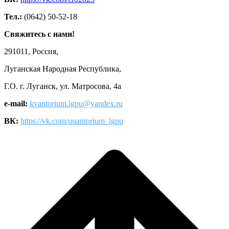
Тел.:
(0642) 50-52-18
Свяжитесь с нами!
291011, Россия,
Луганская Народная Республика,
Г.О. г. Луганск, ул. Матросова, 4а
e-mail:
kvantorium.lgpu@yandex.ru
ВК:
https://vk.com/quantorium_lgpu