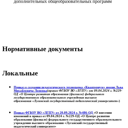
дополнительных общеобразовательных программ
Нормативные документы
Локальные
Приказ о создании педагогического технопарка «Кванториум» имени Льва
Михайловича Лоповка
(
приказ ФГБОУ ВО «ЛГПУ» от 09.04.2024 г. №229-
ОД «О Центре развития образования (филиале) федерального
государственного образовательного учреждения высшего
образования «Луганский государственный педагогический университет»
)
Приказ ФГБОУ ВО «ЛГПУ» от 20.09.2024 г. №486-ОД
«О внесении
изменений в приказ от 09.04.2024 г. №229-ОД «О Центре развития
образования (филиале) федерального государственного образовательного
учреждения высшего образования «Луганский государственный
педагогический университет»