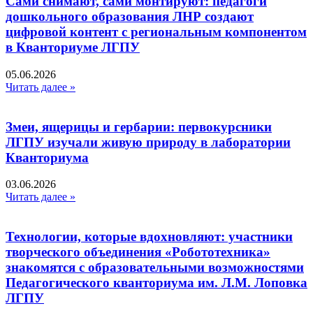
Сами снимают, сами монтируют: педагоги
дошкольного образования ЛНР создают
цифровой контент с региональным компонентом
в Кванториуме ЛГПУ​
05.06.2026
Читать далее »
Змеи, ящерицы и гербарии: первокурсники
ЛГПУ изучали живую природу в лаборатории
Кванториума
03.06.2026
Читать далее »
Технологии, которые вдохновляют: участники
творческого объединения «Робототехника»
знакомятся с образовательными возможностями
Педагогического кванториума им. Л.М. Лоповка
ЛГПУ