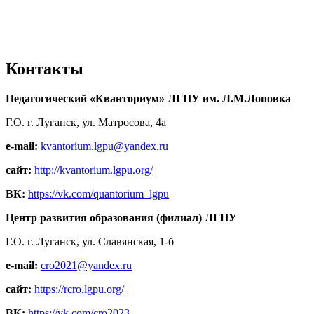
Контакты
Педагогический «Кванториум» ЛГПУ им. Л.М.Лоповка
Г.О. г. Луганск, ул. Матросова, 4а
e-mail:
kvantorium.lgpu@yandex.ru
сайт:
http://kvantorium.lgpu.org/
ВК:
https://vk.com/quantorium_lgpu
Центр развития образования (филиал) ЛГПУ
Г.О. г. Луганск, ул. Славянская, 1-б
e-mail:
cro2021@yandex.ru
сайт:
https://rcro.lgpu.org/
ВК:
https://vk.com/cro2023