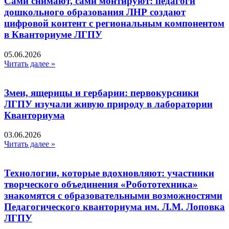
Сами снимают, сами монтируют: педагоги
дошкольного образования ЛНР создают
цифровой контент с региональным компонентом
в Кванториуме ЛГПУ​
05.06.2026
Читать далее »
Змеи, ящерицы и гербарии: первокурсники
ЛГПУ изучали живую природу в лаборатории
Кванториума
03.06.2026
Читать далее »
Технологии, которые вдохновляют: участники
творческого объединения «Робототехника»
знакомятся с образовательными возможностями
Педагогического кванториума им. Л.М. Лоповка
ЛГПУ