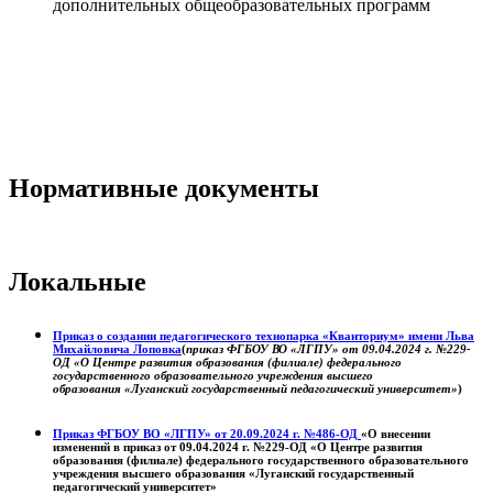
дополнительных общеобразовательных программ
Нормативные документы
Локальные
Приказ о создании педагогического технопарка «Кванториум» имени Льва
Михайловича Лоповка
(
приказ ФГБОУ ВО «ЛГПУ» от 09.04.2024 г. №229-
ОД «О Центре развития образования (филиале) федерального
государственного образовательного учреждения высшего
образования «Луганский государственный педагогический университет»
)
Приказ ФГБОУ ВО «ЛГПУ» от 20.09.2024 г. №486-ОД
«О внесении
изменений в приказ от 09.04.2024 г. №229-ОД «О Центре развития
образования (филиале) федерального государственного образовательного
учреждения высшего образования «Луганский государственный
педагогический университет»