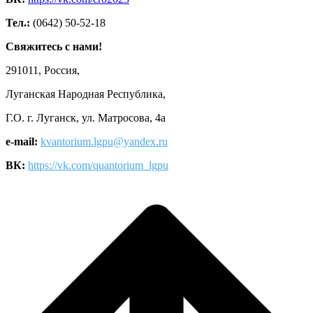
Тел.:
(0642) 50-52-18
Свяжитесь с нами!
291011, Россия,
Луганская Народная Республика,
Г.О. г. Луганск, ул. Матросова, 4а
e-mail:
kvantorium.lgpu@yandex.ru
ВК:
https://vk.com/quantorium_lgpu