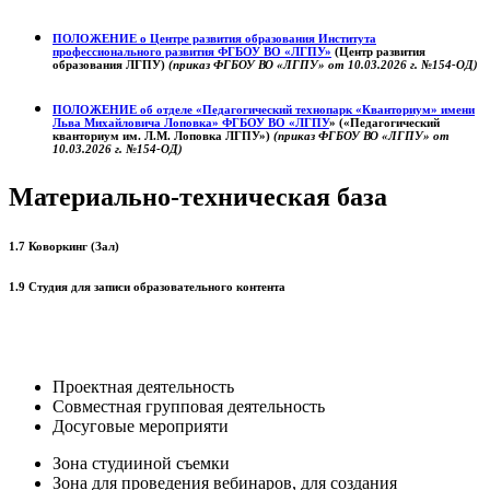
ПОЛОЖЕНИЕ о
Центре развития образования
Института
профессионального развития ФГБОУ ВО «ЛГПУ»
(Центр развития
образования ЛГПУ)
(приказ ФГБОУ ВО «ЛГПУ» от 10.03.2026 г. №154-ОД)
ПОЛОЖЕНИЕ об отделе «Педагогический технопарк «Кванториум» имени
Льва Михайловича Лоповка»
ФГБОУ ВО «ЛГПУ
» («Педагогический
кванториум им. Л.М. Лоповка ЛГПУ»)
(приказ ФГБОУ ВО «ЛГПУ» от
10.03.2026 г. №154-ОД)
Материально-техническая база
1.7 Коворкинг (Зал)
1.9 Студия для записи образовательного контента
Проектная деятельность
Совместная групповая деятельность
Досуговые мероприяти
Зона студииной съемки
Зона для проведения вебинаров, для создания