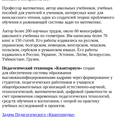
Профессор математики, автор школьных учебников, учебных
пособий для учителей и учеников, интересных книг для
внеклассного чтения, один из создателей теории проблемного
обучения и развивающей системы задач по математике.
Автор более 200 научных трудов, около 60 монографий,
школьного учебника по геометрии. Им написаны более 70
книг и 150 статей. Его работы издавались на русском,
украинском, болгарском, немецком, венгерском, чешском,
польском, сербском и румынском языках. Его работы
издавались в России, Украине, Эстонии, Литве, Белоруссии,
Узбекистане, Грузии.
Педагогический технопарк «Кванториум»
создан
для
обеспечения системы образования
высококвалифицированными кадрами через формирование у
студентов, педагогических работников и учащихся
общеобразовательных организаций естественно-научной,
технологической, математической, цифровой грамотности за
счет применения современных педагогических технологий,
средств обучения и воспитания, с опорой на практику
учебных исследований и проектов.
Задачи Педагогического «Кванториума»