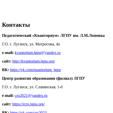
Контакты
Педагогический «Кванториум» ЛГПУ им. Л.М.Лоповка
Г.О. г. Луганск, ул. Матросова, 4а
e-mail:
kvantorium.lgpu@yandex.ru
сайт:
http://kvantorium.lgpu.org/
ВК:
https://vk.com/quantorium_lgpu
Центр развития образования (филиал) ЛГПУ
Г.О. г. Луганск, ул. Славянская, 1-б
e-mail:
cro2021@yandex.ru
сайт:
https://rcro.lgpu.org/
ВК:
https://vk.com/cro2023