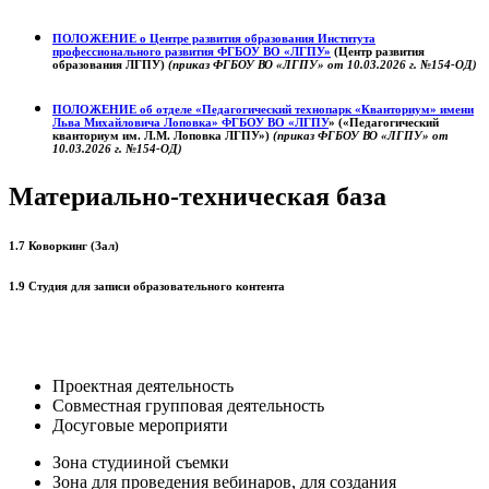
ПОЛОЖЕНИЕ о
Центре развития образования
Института
профессионального развития ФГБОУ ВО «ЛГПУ»
(Центр развития
образования ЛГПУ)
(приказ ФГБОУ ВО «ЛГПУ» от 10.03.2026 г. №154-ОД)
ПОЛОЖЕНИЕ об отделе «Педагогический технопарк «Кванториум» имени
Льва Михайловича Лоповка»
ФГБОУ ВО «ЛГПУ
» («Педагогический
кванториум им. Л.М. Лоповка ЛГПУ»)
(приказ ФГБОУ ВО «ЛГПУ» от
10.03.2026 г. №154-ОД)
Материально-техническая база
1.7 Коворкинг (Зал)
1.9 Студия для записи образовательного контента
Проектная деятельность
Совместная групповая деятельность
Досуговые мероприяти
Зона студииной съемки
Зона для проведения вебинаров, для создания