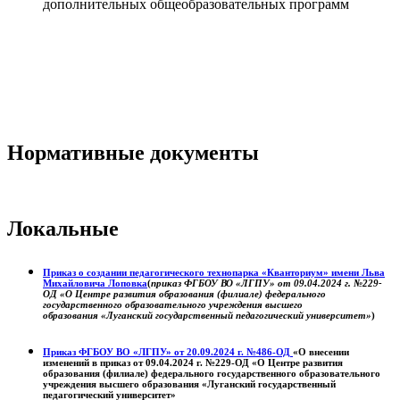
дополнительных общеобразовательных программ
Нормативные документы
Локальные
Приказ о создании педагогического технопарка «Кванториум» имени Льва
Михайловича Лоповка
(
приказ ФГБОУ ВО «ЛГПУ» от 09.04.2024 г. №229-
ОД «О Центре развития образования (филиале) федерального
государственного образовательного учреждения высшего
образования «Луганский государственный педагогический университет»
)
Приказ ФГБОУ ВО «ЛГПУ» от 20.09.2024 г. №486-ОД
«О внесении
изменений в приказ от 09.04.2024 г. №229-ОД «О Центре развития
образования (филиале) федерального государственного образовательного
учреждения высшего образования «Луганский государственный
педагогический университет»