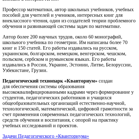
Профессор математики, автор школьных учебников, учебных
пособий для учителей и учеников, интересных книг для
внеклассного чтения, один из создателей теории проблемного
обучения и развивающей системы задач по математике.
Автор более 200 научных трудов, около 60 монографий,
школьного учебника по геометрии. Им написаны более 70
книг и 150 статей. Его работы издавались на русском,
украинском, болгарском, немецком, венгерском, чешском,
польском, сербском и румынском языках. Его работы
издавались в России, Украине, Эстонии, Литве, Белоруссии,
Узбекистане, Грузии.
Педагогический технопарк «Кванториум»
создан
для
обеспечения системы образования
высококвалифицированными кадрами через формирование у
студентов, педагогических работников и учащихся
общеобразовательных организаций естественно-научной,
технологической, математической, цифровой грамотности за
счет применения современных педагогических технологий,
средств обучения и воспитания, с опорой на практику
учебных исследований и проектов.
Задачи Педагогического «Кванториума»