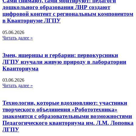
Сами снимают, сами монтируют: педагоги
дошкольного образования ЛНР создают
цифровой контент с региональным компонентом
в Кванториуме ЛГПУ​
05.06.2026
Читать далее »
Змеи, ящерицы и гербарии: первокурсники
ЛГПУ изучали живую природу в лаборатории
Кванториума
03.06.2026
Читать далее »
Технологии, которые вдохновляют: участники
творческого объединения «Робототехника»
знакомятся с образовательными возможностями
Педагогического кванториума им. Л.М. Лоповка
ЛГПУ