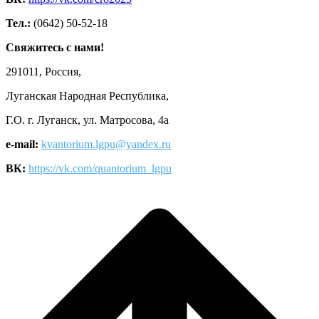
Тел.:
(0642) 50-52-18
Свяжитесь с нами!
291011, Россия,
Луганская Народная Республика,
Г.О. г. Луганск, ул. Матросова, 4а
e-mail:
kvantorium.lgpu@yandex.ru
ВК:
https://vk.com/quantorium_lgpu