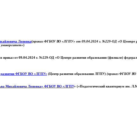
Михайловича Лоповка
(
приказ ФГБОУ ВО «ЛГПУ» от 09.04.2024 г. №229-ОД «О Центре ра
й университет»
)
 в приказ от 09.04.2024 г. №229-ОД «О Центре развития образования (филиале) федер
о развития ФГБОУ ВО «ЛГПУ»
(Центр развития образования ЛГПУ)
(приказ ФГБОУ ВО 
ьва Михайловича Лоповка»
ФГБОУ ВО «ЛГПУ
» («Педагогический кванториум им. Л