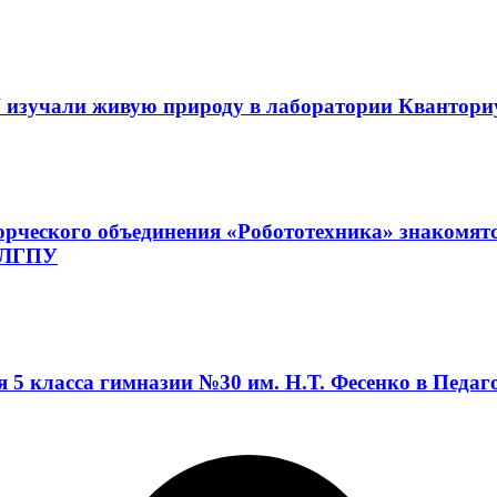
 изучали живую природу в лаборатории Квантор
орческого объединения «Робототехника» знакомят
а ЛГПУ
я 5 класса гимназии №30 им. Н.Т. Фесенко в Педа