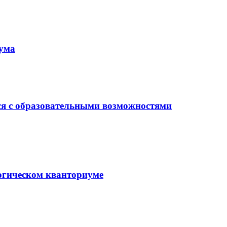
иума
ся с образовательными возможностями
гогическом кванториуме