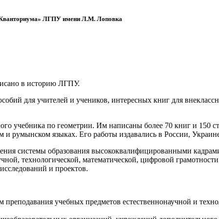
 «Кванториума» ЛГПУ имени Л.М. Лоповка
писано в историю ЛГПУ.
обий для учителей и учеников, интересных книг для внеклассно
ого учебника по геометрии. Им написаны более 70 книг и 150 ст
м и румынском языках. Его работы издавались в России, Украине
ения системы образования высококвалифицированными кадрами 
чной, технологической, математической, цифровой грамотности
х исследований и проектов.
ям преподавания учебных предметов естественнонаучной и техн