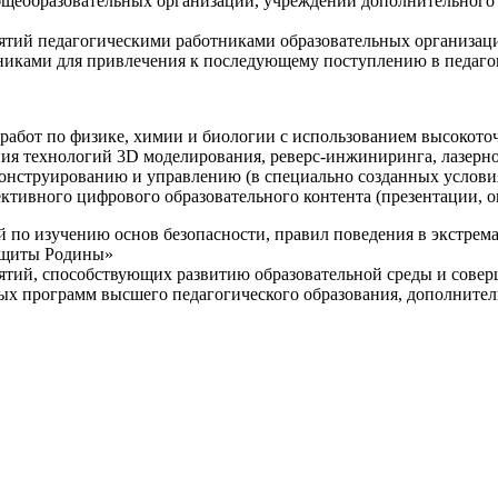
щеобразовательных организаций, учреждений дополнительного 
ятий педагогическими работниками образовательных организаци
никами для привлечения к последующему поступлению в педаго
 работ по физике, химии и биологии с использованием высокот
ния технологий 3D моделирования, реверс-инжиниринга, лазерн
конструированию и управлению (в специально созданных услов
ективного цифрового образовательного контента (презентации,
й по изучению основ безопасности, правил поведения в экстрем
защиты Родины»
иятий, способствующих развитию образовательной среды и сове
ных программ высшего педагогического образования, дополнит