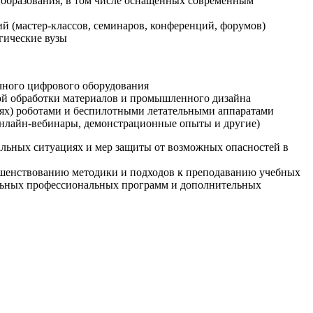
образования, в том числе оснащенных современным
й (мастер-классов, семинаров, конференций, форумов)
гические вузы
очного цифрового оборудования
ой обработки материалов и промышленного дизайна
иях) роботами и беспилотными летательными аппаратами
 онлайн-вебинары, демонстрационные опыты и другие)
альных ситуациях и мер защиты от возможных опасностей в
ршенствованию методики и подходов к преподаванию учебных
ельных профессиональных программ и дополнительных