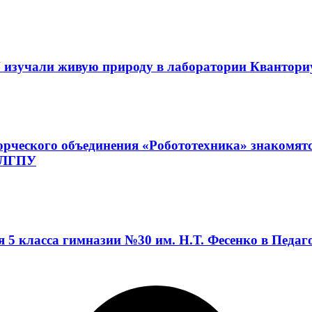
 изучали живую природу в лаборатории Квантор
орческого объединения «Робототехника» знакомят
а ЛГПУ
я 5 класса гимназии №30 им. Н.Т. Фесенко в Педа