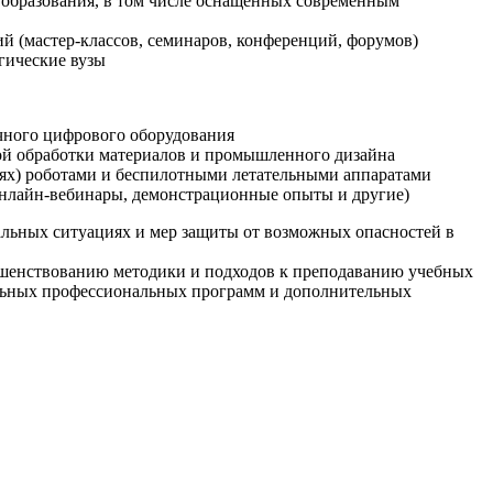
образования, в том числе оснащенных современным
й (мастер-классов, семинаров, конференций, форумов)
гические вузы
очного цифрового оборудования
ой обработки материалов и промышленного дизайна
иях) роботами и беспилотными летательными аппаратами
 онлайн-вебинары, демонстрационные опыты и другие)
альных ситуациях и мер защиты от возможных опасностей в
ршенствованию методики и подходов к преподаванию учебных
ельных профессиональных программ и дополнительных