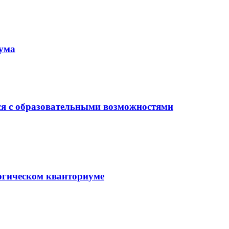
иума
ся с образовательными возможностями
гогическом кванториуме