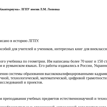
 «Кванториума» ЛГПУ имени Л.М. Лоповка
писано в историю ЛГПУ.
обий для учителей и учеников, интересных книг для внеклассно
ого учебника по геометрии. Им написаны более 70 книг и 150 ст
м и румынском языках. Его работы издавались в России, Украине
ения системы образования высококвалифицированными кадрами 
чной, технологической, математической, цифровой грамотности
х исследований и проектов.
ям преподавания учебных предметов естественнонаучной и техн