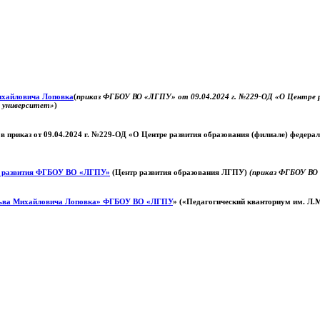
Михайловича Лоповка
(
приказ ФГБОУ ВО «ЛГПУ» от 09.04.2024 г. №229-ОД «О Центре ра
й университет»
)
 в приказ от 09.04.2024 г. №229-ОД «О Центре развития образования (филиале) федер
о развития ФГБОУ ВО «ЛГПУ»
(Центр развития образования ЛГПУ)
(приказ ФГБОУ ВО 
ьва Михайловича Лоповка»
ФГБОУ ВО «ЛГПУ
» («Педагогический кванториум им. Л