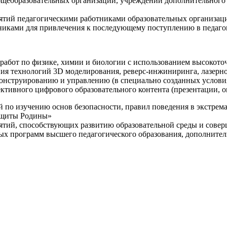
щеобразовательных организаций, учреждений дополнительного 
ятий педагогическими работниками образовательных организаци
никами для привлечения к последующему поступлению в педаго
 работ по физике, химии и биологии с использованием высокот
ния технологий 3D моделирования, реверс-инжиниринга, лазерн
конструированию и управлению (в специально созданных услов
ективного цифрового образовательного контента (презентации,
й по изучению основ безопасности, правил поведения в экстрем
защиты Родины»
иятий, способствующих развитию образовательной среды и сове
ных программ высшего педагогического образования, дополнит