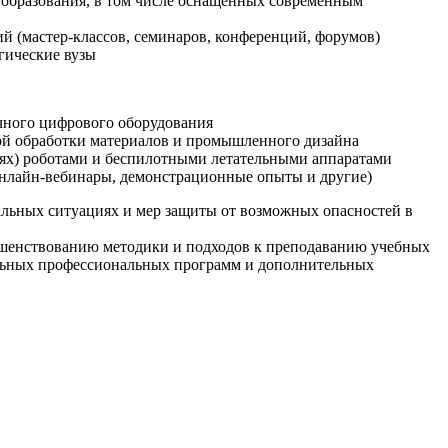
образования, в том числе оснащенных современным
й (мастер-классов, семинаров, конференций, форумов)
гические вузы
очного цифрового оборудования
ой обработки материалов и промышленного дизайна
иях) роботами и беспилотными летательными аппаратами
 онлайн-вебинары, демонстрационные опыты и другие)
альных ситуациях и мер защиты от возможных опасностей в
ршенствованию методики и подходов к преподаванию учебных
ельных профессиональных программ и дополнительных