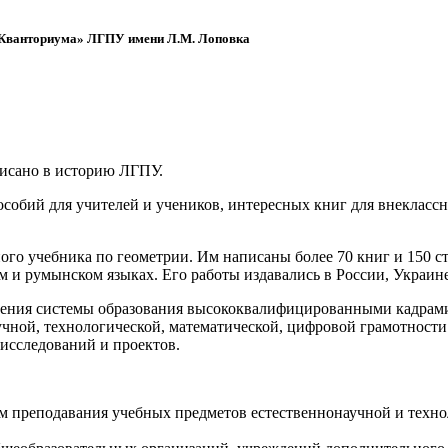
 «Кванториума» ЛГПУ имени Л.М. Лоповка
писано в историю ЛГПУ.
обий для учителей и учеников, интересных книг для внеклассно
ого учебника по геометрии. Им написаны более 70 книг и 150 ст
м и румынском языках. Его работы издавались в России, Украине
ения системы образования высококвалифицированными кадрами 
чной, технологической, математической, цифровой грамотности
х исследований и проектов.
ям преподавания учебных предметов естественнонаучной и техн