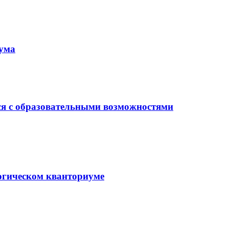
иума
ся с образовательными возможностями
гогическом кванториуме