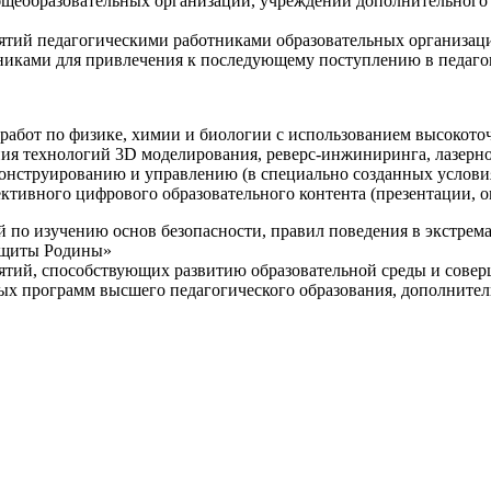
щеобразовательных организаций, учреждений дополнительного 
ятий педагогическими работниками образовательных организаци
никами для привлечения к последующему поступлению в педаго
 работ по физике, химии и биологии с использованием высокот
ния технологий 3D моделирования, реверс-инжиниринга, лазерн
конструированию и управлению (в специально созданных услов
ективного цифрового образовательного контента (презентации,
й по изучению основ безопасности, правил поведения в экстрем
защиты Родины»
иятий, способствующих развитию образовательной среды и сове
ных программ высшего педагогического образования, дополнит