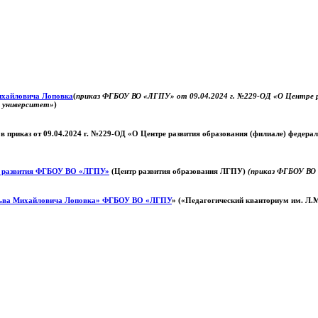
Михайловича Лоповка
(
приказ ФГБОУ ВО «ЛГПУ» от 09.04.2024 г. №229-ОД «О Центре ра
й университет»
)
 в приказ от 09.04.2024 г. №229-ОД «О Центре развития образования (филиале) федер
о развития ФГБОУ ВО «ЛГПУ»
(Центр развития образования ЛГПУ)
(приказ ФГБОУ ВО 
ьва Михайловича Лоповка»
ФГБОУ ВО «ЛГПУ
» («Педагогический кванториум им. Л