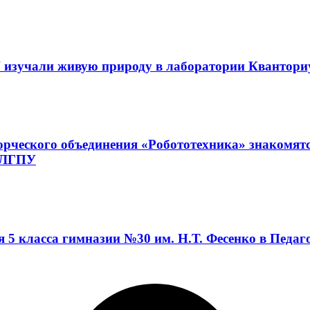
 изучали живую природу в лаборатории Квантор
орческого объединения «Робототехника» знакомят
а ЛГПУ
я 5 класса гимназии №30 им. Н.Т. Фесенко в Педа