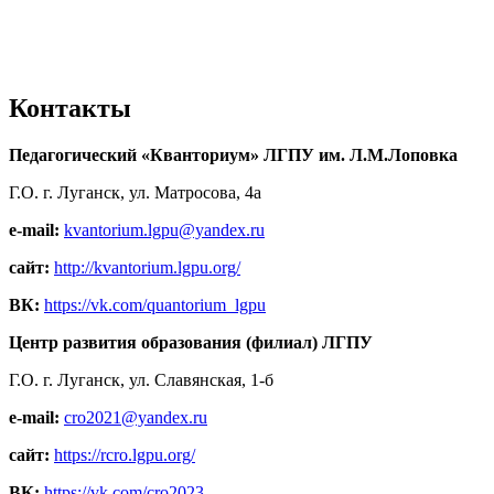
Контакты
Педагогический «Кванториум» ЛГПУ им. Л.М.Лоповка
Г.О. г. Луганск, ул. Матросова, 4а
e-mail:
kvantorium.lgpu@yandex.ru
сайт:
http://kvantorium.lgpu.org/
ВК:
https://vk.com/quantorium_lgpu
Центр развития образования (филиал) ЛГПУ
Г.О. г. Луганск, ул. Славянская, 1-б
e-mail:
cro2021@yandex.ru
сайт:
https://rcro.lgpu.org/
ВК:
https://vk.com/cro2023