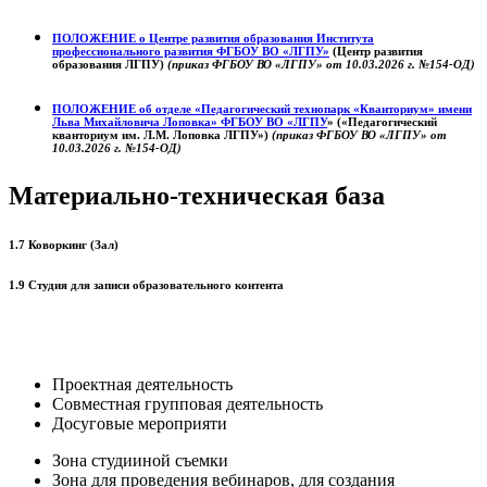
ПОЛОЖЕНИЕ о
Центре развития образования
Института
профессионального развития ФГБОУ ВО «ЛГПУ»
(Центр развития
образования ЛГПУ)
(приказ ФГБОУ ВО «ЛГПУ» от 10.03.2026 г. №154-ОД)
ПОЛОЖЕНИЕ об отделе «Педагогический технопарк «Кванториум» имени
Льва Михайловича Лоповка»
ФГБОУ ВО «ЛГПУ
» («Педагогический
кванториум им. Л.М. Лоповка ЛГПУ»)
(приказ ФГБОУ ВО «ЛГПУ» от
10.03.2026 г. №154-ОД)
Материально-техническая база
1.7 Коворкинг (Зал)
1.9 Студия для записи образовательного контента
Проектная деятельность
Совместная групповая деятельность
Досуговые мероприяти
Зона студииной съемки
Зона для проведения вебинаров, для создания