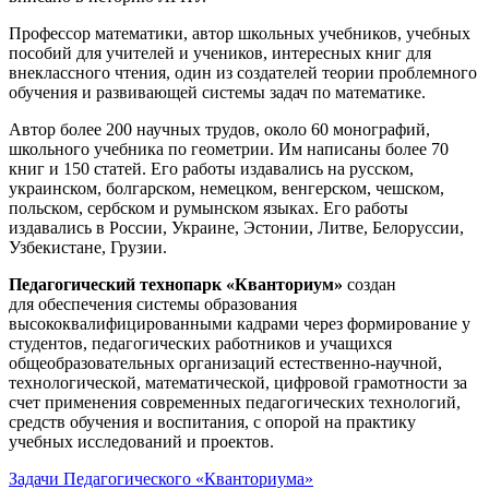
Профессор математики, автор школьных учебников, учебных
пособий для учителей и учеников, интересных книг для
внеклассного чтения, один из создателей теории проблемного
обучения и развивающей системы задач по математике.
Автор более 200 научных трудов, около 60 монографий,
школьного учебника по геометрии. Им написаны более 70
книг и 150 статей. Его работы издавались на русском,
украинском, болгарском, немецком, венгерском, чешском,
польском, сербском и румынском языках. Его работы
издавались в России, Украине, Эстонии, Литве, Белоруссии,
Узбекистане, Грузии.
Педагогический технопарк «Кванториум»
создан
для
обеспечения системы образования
высококвалифицированными кадрами через формирование у
студентов, педагогических работников и учащихся
общеобразовательных организаций естественно-научной,
технологической, математической, цифровой грамотности за
счет применения современных педагогических технологий,
средств обучения и воспитания, с опорой на практику
учебных исследований и проектов.
Задачи Педагогического «Кванториума»