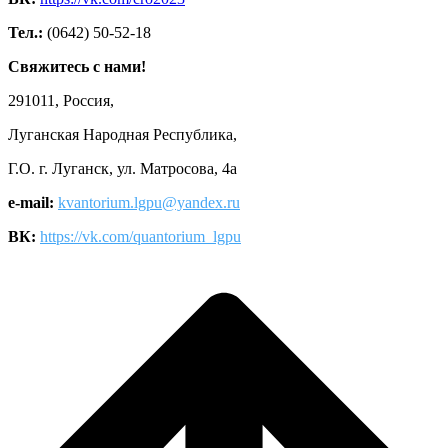
Тел.:
(0642) 50-52-18
Свяжитесь с нами!
291011, Россия,
Луганская Народная Республика,
Г.О. г. Луганск, ул. Матросова, 4а
e-mail:
kvantorium.lgpu@yandex.ru
ВК:
https://vk.com/quantorium_lgpu