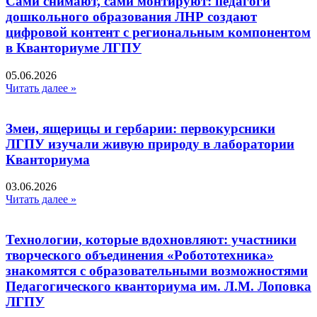
Сами снимают, сами монтируют: педагоги
дошкольного образования ЛНР создают
цифровой контент с региональным компонентом
в Кванториуме ЛГПУ​
05.06.2026
Читать далее »
Змеи, ящерицы и гербарии: первокурсники
ЛГПУ изучали живую природу в лаборатории
Кванториума
03.06.2026
Читать далее »
Технологии, которые вдохновляют: участники
творческого объединения «Робототехника»
знакомятся с образовательными возможностями
Педагогического кванториума им. Л.М. Лоповка
ЛГПУ