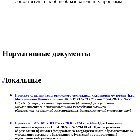
дополнительных общеобразовательных программ
Нормативные документы
Локальные
Приказ о создании педагогического технопарка «Кванториум» имени Льва
Михайловича Лоповка
(
приказ ФГБОУ ВО «ЛГПУ» от 09.04.2024 г. №229-
ОД «О Центре развития образования (филиале) федерального
государственного образовательного учреждения высшего
образования «Луганский государственный педагогический университет»
)
Приказ ФГБОУ ВО «ЛГПУ» от 20.09.2024 г. №486-ОД
«О внесении
изменений в приказ от 09.04.2024 г. №229-ОД «О Центре развития
образования (филиале) федерального государственного образовательного
учреждения высшего образования «Луганский государственный
педагогический университет»