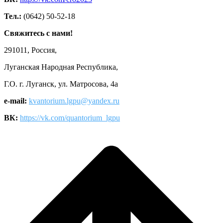
Тел.:
(0642) 50-52-18
Свяжитесь с нами!
291011, Россия,
Луганская Народная Республика,
Г.О. г. Луганск, ул. Матросова, 4а
e-mail:
kvantorium.lgpu@yandex.ru
ВК:
https://vk.com/quantorium_lgpu