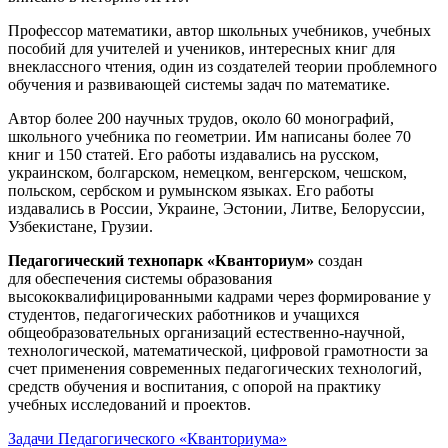
Профессор математики, автор школьных учебников, учебных
пособий для учителей и учеников, интересных книг для
внеклассного чтения, один из создателей теории проблемного
обучения и развивающей системы задач по математике.
Автор более 200 научных трудов, около 60 монографий,
школьного учебника по геометрии. Им написаны более 70
книг и 150 статей. Его работы издавались на русском,
украинском, болгарском, немецком, венгерском, чешском,
польском, сербском и румынском языках. Его работы
издавались в России, Украине, Эстонии, Литве, Белоруссии,
Узбекистане, Грузии.
Педагогический технопарк «Кванториум»
создан
для
обеспечения системы образования
высококвалифицированными кадрами через формирование у
студентов, педагогических работников и учащихся
общеобразовательных организаций естественно-научной,
технологической, математической, цифровой грамотности за
счет применения современных педагогических технологий,
средств обучения и воспитания, с опорой на практику
учебных исследований и проектов.
Задачи Педагогического «Кванториума»