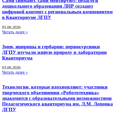
Сами снимают, сами монтируют: педагоги
дошкольного образования ЛНР создают
цифровой контент с региональным компонентом
в Кванториуме ЛГПУ​
05.06.2026
Читать далее »
Змеи, ящерицы и гербарии: первокурсники
ЛГПУ изучали живую природу в лаборатории
Кванториума
03.06.2026
Читать далее »
Технологии, которые вдохновляют: участники
творческого объединения «Робототехника»
знакомятся с образовательными возможностями
Педагогического кванториума им. Л.М. Лоповка
ЛГПУ