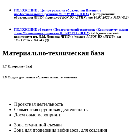
ПОЛОЖЕНИЕ о
Центре развития образования
Института
профессионального развития ФГБОУ ВО «ЛГПУ»
(Центр развития
образования ЛГПУ)
(приказ ФГБОУ ВО «ЛГПУ» от 10.03.2026 г. №154-ОД)
ПОЛОЖЕНИЕ об отделе «Педагогический технопарк «Кванториум» имени
Льва Михайловича Лоповка»
ФГБОУ ВО «ЛГПУ
» («Педагогический
кванториум им. Л.М. Лоповка ЛГПУ»)
(приказ ФГБОУ ВО «ЛГПУ» от
10.03.2026 г. №154-ОД)
Материально-техническая база
1.7 Коворкинг (Зал)
1.9 Студия для записи образовательного контента
Проектная деятельность
Совместная групповая деятельность
Досуговые мероприяти
Зона студииной съемки
Зона для проведения вебинаров, для создания