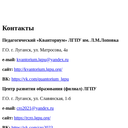
Контакты
Педагогический «Кванториум» ЛГПУ им. Л.М.Лоповка
Г.О. г. Луганск, ул. Матросова, 4а
e-mail:
kvantorium.lgpu@yandex.ru
сайт:
http://kvantorium.lgpu.org/
ВК:
https://vk.com/quantorium_lgpu
Центр развития образования (филиал) ЛГПУ
Г.О. г. Луганск, ул. Славянская, 1-б
e-mail:
cro2021@yandex.ru
сайт:
https://rcro.lgpu.org/
ВК:
https://vk.com/cro2023