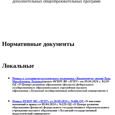
дополнительных общеобразовательных программ
Нормативные документы
Локальные
Приказ о создании педагогического технопарка «Кванториум» имени Льва
Михайловича Лоповка
(
приказ ФГБОУ ВО «ЛГПУ» от 09.04.2024 г. №229-
ОД «О Центре развития образования (филиале) федерального
государственного образовательного учреждения высшего
образования «Луганский государственный педагогический университет»
)
Приказ ФГБОУ ВО «ЛГПУ» от 20.09.2024 г. №486-ОД
«О внесении
изменений в приказ от 09.04.2024 г. №229-ОД «О Центре развития
образования (филиале) федерального государственного образовательного
учреждения высшего образования «Луганский государственный
педагогический университет»