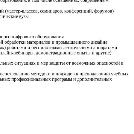
образования, в том числе оснащенных современным
й (мастер-классов, семинаров, конференций, форумов)
гические вузы
очного цифрового оборудования
ой обработки материалов и промышленного дизайна
иях) роботами и беспилотными летательными аппаратами
 онлайн-вебинары, демонстрационные опыты и другие)
альных ситуациях и мер защиты от возможных опасностей в
ршенствованию методики и подходов к преподаванию учебных
ельных профессиональных программ и дополнительных