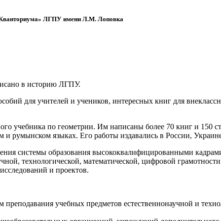
 «Кванториума» ЛГПУ имени Л.М. Лоповка
писано в историю ЛГПУ.
обий для учителей и учеников, интересных книг для внеклассно
ого учебника по геометрии. Им написаны более 70 книг и 150 ст
м и румынском языках. Его работы издавались в России, Украине
ения системы образования высококвалифицированными кадрами 
чной, технологической, математической, цифровой грамотности
х исследований и проектов.
ям преподавания учебных предметов естественнонаучной и техн