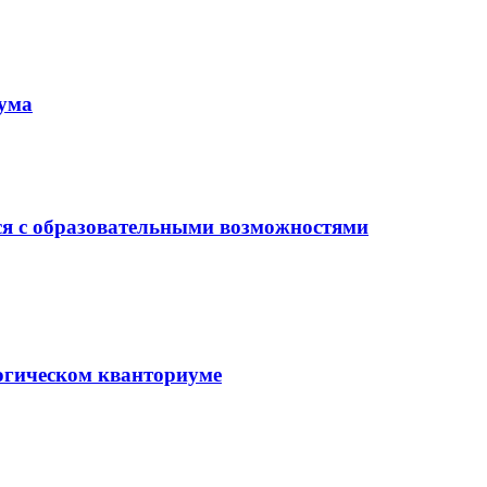
иума
ся с образовательными возможностями
гогическом кванториуме