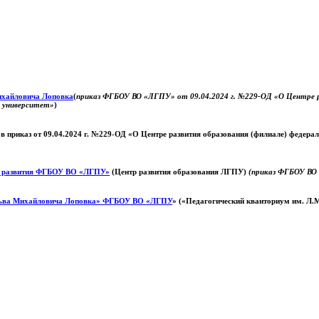
Михайловича Лоповка
(
приказ ФГБОУ ВО «ЛГПУ» от 09.04.2024 г. №229-ОД «О Центре ра
й университет»
)
 в приказ от 09.04.2024 г. №229-ОД «О Центре развития образования (филиале) федер
о развития ФГБОУ ВО «ЛГПУ»
(Центр развития образования ЛГПУ)
(приказ ФГБОУ ВО 
ьва Михайловича Лоповка»
ФГБОУ ВО «ЛГПУ
» («Педагогический кванториум им. Л