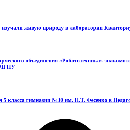
 изучали живую природу в лаборатории Квантор
орческого объединения «Робототехника» знакомят
а ЛГПУ
я 5 класса гимназии №30 им. Н.Т. Фесенко в Педа