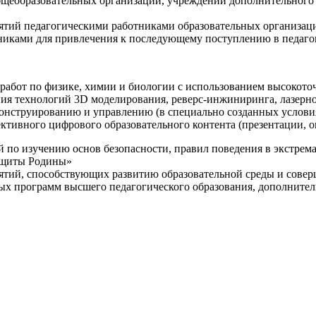
щеобразовательных организаций, учреждений дополнительного 
ятий педагогическими работниками образовательных организаци
никами для привлечения к последующему поступлению в педаго
 работ по физике, химии и биологии с использованием высокот
ния технологий 3D моделирования, реверс-инжиниринга, лазерн
конструированию и управлению (в специально созданных услов
ективного цифрового образовательного контента (презентации,
й по изучению основ безопасности, правил поведения в экстрем
защиты Родины»
иятий, способствующих развитию образовательной среды и сове
ных программ высшего педагогического образования, дополнит