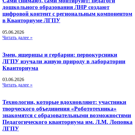
Сами снимают, сами монтируют: педагоги
дошкольного образования ЛНР создают
цифровой контент с региональным компонентом
в Кванториуме ЛГПУ​
05.06.2026
Читать далее »
Змеи, ящерицы и гербарии: первокурсники
ЛГПУ изучали живую природу в лаборатории
Кванториума
03.06.2026
Читать далее »
Технологии, которые вдохновляют: участники
творческого объединения «Робототехника»
знакомятся с образовательными возможностями
Педагогического кванториума им. Л.М. Лоповка
ЛГПУ