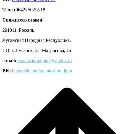
Тел.:
(0642) 50-52-18
Свяжитесь с нами!
291011, Россия,
Луганская Народная Республика,
Г.О. г. Луганск, ул. Матросова, 4а
e-mail:
kvantorium.lgpu@yandex.ru
ВК:
https://vk.com/quantorium_lgpu