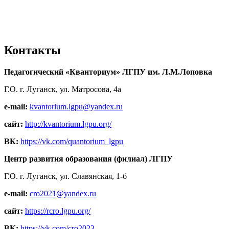
Контакты
Педагогический «Кванториум» ЛГПУ им. Л.М.Лоповка
Г.О. г. Луганск, ул. Матросова, 4а
e-mail:
kvantorium.lgpu@yandex.ru
сайт:
http://kvantorium.lgpu.org/
ВК:
https://vk.com/quantorium_lgpu
Центр развития образования (филиал) ЛГПУ
Г.О. г. Луганск, ул. Славянская, 1-б
e-mail:
cro2021@yandex.ru
сайт:
https://rcro.lgpu.org/
ВК:
https://vk.com/cro2023