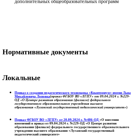
дополнительных общеобразовательных программ
Нормативные документы
Локальные
Приказ о создании педагогического технопарка «Кванториум» имени Льва
Михайловича Лоповка
(
приказ ФГБОУ ВО «ЛГПУ» от 09.04.2024 г. №229-
ОД «О Центре развития образования (филиале) федерального
государственного образовательного учреждения высшего
образования «Луганский государственный педагогический университет»
)
Приказ ФГБОУ ВО «ЛГПУ» от 20.09.2024 г. №486-ОД
«О внесении
изменений в приказ от 09.04.2024 г. №229-ОД «О Центре развития
образования (филиале) федерального государственного образовательного
учреждения высшего образования «Луганский государственный
педагогический университет»