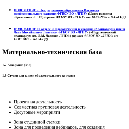
ПОЛОЖЕНИЕ о
Центре развития образования
Института
профессионального развития ФГБОУ ВО «ЛГПУ»
(Центр развития
образования ЛГПУ)
(приказ ФГБОУ ВО «ЛГПУ» от 10.03.2026 г. №154-ОД)
ПОЛОЖЕНИЕ об отделе «Педагогический технопарк «Кванториум» имени
Льва Михайловича Лоповка»
ФГБОУ ВО «ЛГПУ
» («Педагогический
кванториум им. Л.М. Лоповка ЛГПУ»)
(приказ ФГБОУ ВО «ЛГПУ» от
10.03.2026 г. №154-ОД)
Материально-техническая база
1.7 Коворкинг (Зал)
1.9 Студия для записи образовательного контента
Проектная деятельность
Совместная групповая деятельность
Досуговые мероприяти
Зона студииной съемки
Зона для проведения вебинаров, для создания