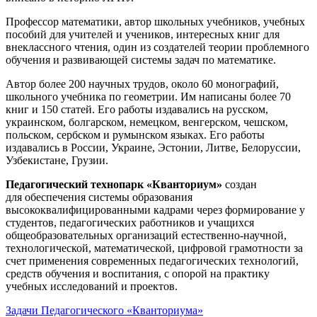
Профессор математики, автор школьных учебников, учебных
пособий для учителей и учеников, интересных книг для
внеклассного чтения, один из создателей теории проблемного
обучения и развивающей системы задач по математике.
Автор более 200 научных трудов, около 60 монографий,
школьного учебника по геометрии. Им написаны более 70
книг и 150 статей. Его работы издавались на русском,
украинском, болгарском, немецком, венгерском, чешском,
польском, сербском и румынском языках. Его работы
издавались в России, Украине, Эстонии, Литве, Белоруссии,
Узбекистане, Грузии.
Педагогический технопарк «Кванториум»
создан
для
обеспечения системы образования
высококвалифицированными кадрами через формирование у
студентов, педагогических работников и учащихся
общеобразовательных организаций естественно-научной,
технологической, математической, цифровой грамотности за
счет применения современных педагогических технологий,
средств обучения и воспитания, с опорой на практику
учебных исследований и проектов.
Задачи Педагогического «Кванториума»