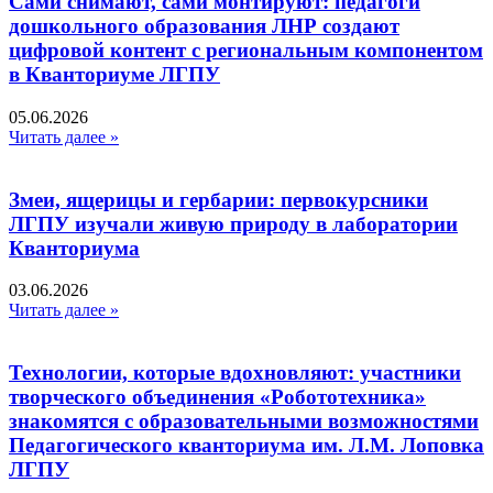
Сами снимают, сами монтируют: педагоги
дошкольного образования ЛНР создают
цифровой контент с региональным компонентом
в Кванториуме ЛГПУ​
05.06.2026
Читать далее »
Змеи, ящерицы и гербарии: первокурсники
ЛГПУ изучали живую природу в лаборатории
Кванториума
03.06.2026
Читать далее »
Технологии, которые вдохновляют: участники
творческого объединения «Робототехника»
знакомятся с образовательными возможностями
Педагогического кванториума им. Л.М. Лоповка
ЛГПУ