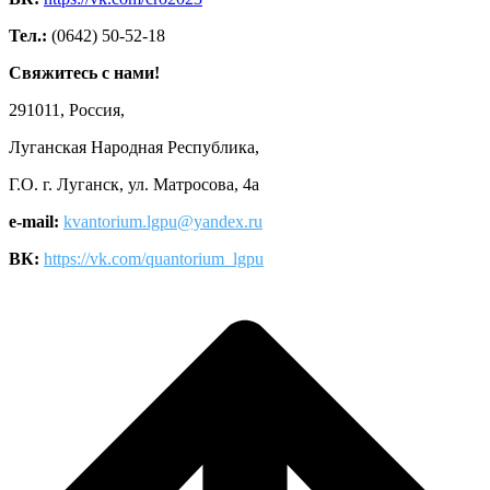
Тел.:
(0642) 50-52-18
Свяжитесь с нами!
291011, Россия,
Луганская Народная Республика,
Г.О. г. Луганск, ул. Матросова, 4а
e-mail:
kvantorium.lgpu@yandex.ru
ВК:
https://vk.com/quantorium_lgpu