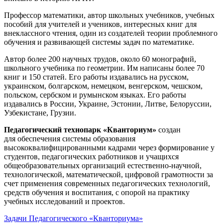
Профессор математики, автор школьных учебников, учебных
пособий для учителей и учеников, интересных книг для
внеклассного чтения, один из создателей теории проблемного
обучения и развивающей системы задач по математике.
Автор более 200 научных трудов, около 60 монографий,
школьного учебника по геометрии. Им написаны более 70
книг и 150 статей. Его работы издавались на русском,
украинском, болгарском, немецком, венгерском, чешском,
польском, сербском и румынском языках. Его работы
издавались в России, Украине, Эстонии, Литве, Белоруссии,
Узбекистане, Грузии.
Педагогический технопарк «Кванториум»
создан
для
обеспечения системы образования
высококвалифицированными кадрами через формирование у
студентов, педагогических работников и учащихся
общеобразовательных организаций естественно-научной,
технологической, математической, цифровой грамотности за
счет применения современных педагогических технологий,
средств обучения и воспитания, с опорой на практику
учебных исследований и проектов.
Задачи Педагогического «Кванториума»