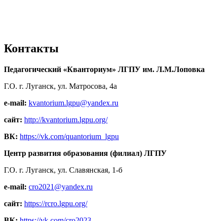
Контакты
Педагогический «Кванториум» ЛГПУ им. Л.М.Лоповка
Г.О. г. Луганск, ул. Матросова, 4а
e-mail:
kvantorium.lgpu@yandex.ru
сайт:
http://kvantorium.lgpu.org/
ВК:
https://vk.com/quantorium_lgpu
Центр развития образования (филиал) ЛГПУ
Г.О. г. Луганск, ул. Славянская, 1-б
e-mail:
cro2021@yandex.ru
сайт:
https://rcro.lgpu.org/
ВК:
https://vk.com/cro2023