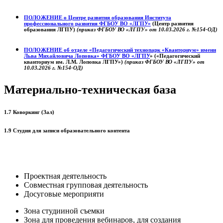
ПОЛОЖЕНИЕ о
Центре развития образования
Института
профессионального развития ФГБОУ ВО «ЛГПУ»
(Центр развития
образования ЛГПУ)
(приказ ФГБОУ ВО «ЛГПУ» от 10.03.2026 г. №154-ОД)
ПОЛОЖЕНИЕ об отделе «Педагогический технопарк «Кванториум» имени
Льва Михайловича Лоповка»
ФГБОУ ВО «ЛГПУ
» («Педагогический
кванториум им. Л.М. Лоповка ЛГПУ»)
(приказ ФГБОУ ВО «ЛГПУ» от
10.03.2026 г. №154-ОД)
Материально-техническая база
1.7 Коворкинг (Зал)
1.9 Студия для записи образовательного контента
Проектная деятельность
Совместная групповая деятельность
Досуговые мероприяти
Зона студииной съемки
Зона для проведения вебинаров, для создания