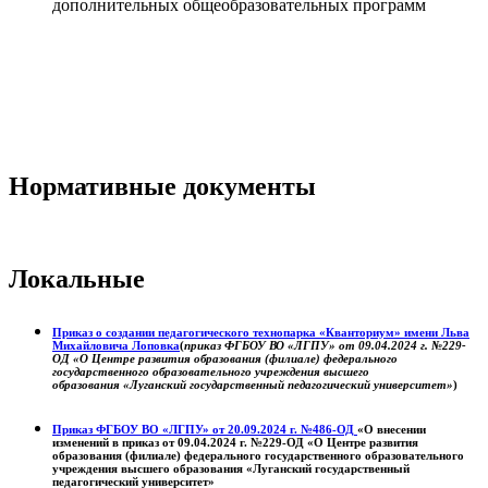
дополнительных общеобразовательных программ
Нормативные документы
Локальные
Приказ о создании педагогического технопарка «Кванториум» имени Льва
Михайловича Лоповка
(
приказ ФГБОУ ВО «ЛГПУ» от 09.04.2024 г. №229-
ОД «О Центре развития образования (филиале) федерального
государственного образовательного учреждения высшего
образования «Луганский государственный педагогический университет»
)
Приказ ФГБОУ ВО «ЛГПУ» от 20.09.2024 г. №486-ОД
«О внесении
изменений в приказ от 09.04.2024 г. №229-ОД «О Центре развития
образования (филиале) федерального государственного образовательного
учреждения высшего образования «Луганский государственный
педагогический университет»