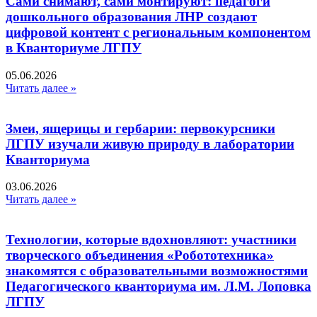
Сами снимают, сами монтируют: педагоги
дошкольного образования ЛНР создают
цифровой контент с региональным компонентом
в Кванториуме ЛГПУ​
05.06.2026
Читать далее »
Змеи, ящерицы и гербарии: первокурсники
ЛГПУ изучали живую природу в лаборатории
Кванториума
03.06.2026
Читать далее »
Технологии, которые вдохновляют: участники
творческого объединения «Робототехника»
знакомятся с образовательными возможностями
Педагогического кванториума им. Л.М. Лоповка
ЛГПУ