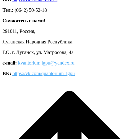
Тел.:
(0642) 50-52-18
Свяжитесь с нами!
291011, Россия,
Луганская Народная Республика,
Г.О. г. Луганск, ул. Матросова, 4а
e-mail:
kvantorium.lgpu@yandex.ru
ВК:
https://vk.com/quantorium_lgpu