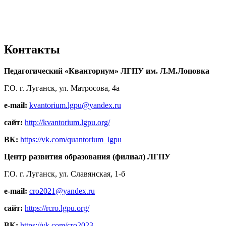
Контакты
Педагогический «Кванториум» ЛГПУ им. Л.М.Лоповка
Г.О. г. Луганск, ул. Матросова, 4а
e-mail:
kvantorium.lgpu@yandex.ru
сайт:
http://kvantorium.lgpu.org/
ВК:
https://vk.com/quantorium_lgpu
Центр развития образования (филиал) ЛГПУ
Г.О. г. Луганск, ул. Славянская, 1-б
e-mail:
cro2021@yandex.ru
сайт:
https://rcro.lgpu.org/
ВК:
https://vk.com/cro2023