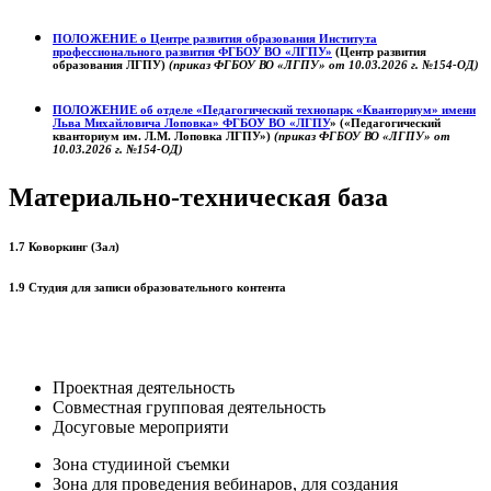
ПОЛОЖЕНИЕ о
Центре развития образования
Института
профессионального развития ФГБОУ ВО «ЛГПУ»
(Центр развития
образования ЛГПУ)
(приказ ФГБОУ ВО «ЛГПУ» от 10.03.2026 г. №154-ОД)
ПОЛОЖЕНИЕ об отделе «Педагогический технопарк «Кванториум» имени
Льва Михайловича Лоповка»
ФГБОУ ВО «ЛГПУ
» («Педагогический
кванториум им. Л.М. Лоповка ЛГПУ»)
(приказ ФГБОУ ВО «ЛГПУ» от
10.03.2026 г. №154-ОД)
Материально-техническая база
1.7 Коворкинг (Зал)
1.9 Студия для записи образовательного контента
Проектная деятельность
Совместная групповая деятельность
Досуговые мероприяти
Зона студииной съемки
Зона для проведения вебинаров, для создания