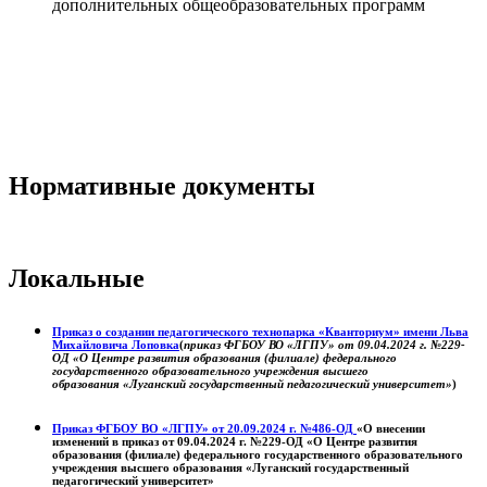
дополнительных общеобразовательных программ
Нормативные документы
Локальные
Приказ о создании педагогического технопарка «Кванториум» имени Льва
Михайловича Лоповка
(
приказ ФГБОУ ВО «ЛГПУ» от 09.04.2024 г. №229-
ОД «О Центре развития образования (филиале) федерального
государственного образовательного учреждения высшего
образования «Луганский государственный педагогический университет»
)
Приказ ФГБОУ ВО «ЛГПУ» от 20.09.2024 г. №486-ОД
«О внесении
изменений в приказ от 09.04.2024 г. №229-ОД «О Центре развития
образования (филиале) федерального государственного образовательного
учреждения высшего образования «Луганский государственный
педагогический университет»