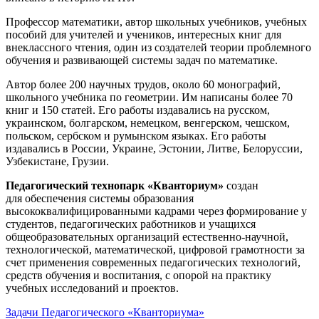
Профессор математики, автор школьных учебников, учебных
пособий для учителей и учеников, интересных книг для
внеклассного чтения, один из создателей теории проблемного
обучения и развивающей системы задач по математике.
Автор более 200 научных трудов, около 60 монографий,
школьного учебника по геометрии. Им написаны более 70
книг и 150 статей. Его работы издавались на русском,
украинском, болгарском, немецком, венгерском, чешском,
польском, сербском и румынском языках. Его работы
издавались в России, Украине, Эстонии, Литве, Белоруссии,
Узбекистане, Грузии.
Педагогический технопарк «Кванториум»
создан
для
обеспечения системы образования
высококвалифицированными кадрами через формирование у
студентов, педагогических работников и учащихся
общеобразовательных организаций естественно-научной,
технологической, математической, цифровой грамотности за
счет применения современных педагогических технологий,
средств обучения и воспитания, с опорой на практику
учебных исследований и проектов.
Задачи Педагогического «Кванториума»