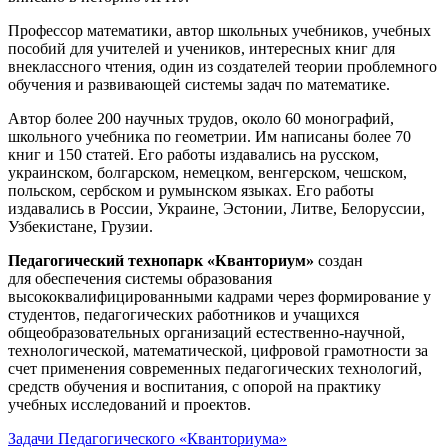
Профессор математики, автор школьных учебников, учебных
пособий для учителей и учеников, интересных книг для
внеклассного чтения, один из создателей теории проблемного
обучения и развивающей системы задач по математике.
Автор более 200 научных трудов, около 60 монографий,
школьного учебника по геометрии. Им написаны более 70
книг и 150 статей. Его работы издавались на русском,
украинском, болгарском, немецком, венгерском, чешском,
польском, сербском и румынском языках. Его работы
издавались в России, Украине, Эстонии, Литве, Белоруссии,
Узбекистане, Грузии.
Педагогический технопарк «Кванториум»
создан
для
обеспечения системы образования
высококвалифицированными кадрами через формирование у
студентов, педагогических работников и учащихся
общеобразовательных организаций естественно-научной,
технологической, математической, цифровой грамотности за
счет применения современных педагогических технологий,
средств обучения и воспитания, с опорой на практику
учебных исследований и проектов.
Задачи Педагогического «Кванториума»