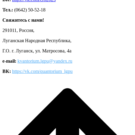
Тел.:
(0642) 50-52-18
Свяжитесь с нами!
291011, Россия,
Луганская Народная Республика,
Г.О. г. Луганск, ул. Матросова, 4а
e-mail:
kvantorium.lgpu@yandex.ru
ВК:
https://vk.com/quantorium_lgpu