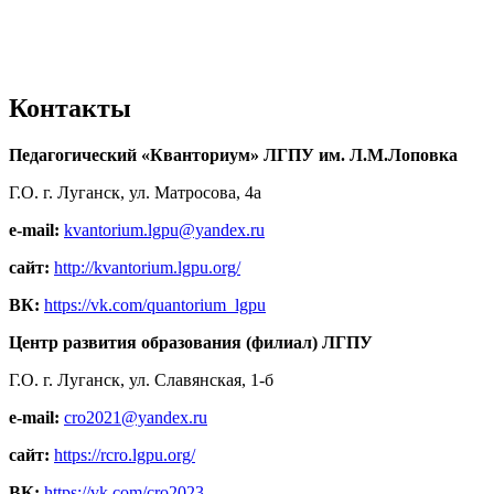
Контакты
Педагогический «Кванториум» ЛГПУ им. Л.М.Лоповка
Г.О. г. Луганск, ул. Матросова, 4а
e-mail:
kvantorium.lgpu@yandex.ru
сайт:
http://kvantorium.lgpu.org/
ВК:
https://vk.com/quantorium_lgpu
Центр развития образования (филиал) ЛГПУ
Г.О. г. Луганск, ул. Славянская, 1-б
e-mail:
cro2021@yandex.ru
сайт:
https://rcro.lgpu.org/
ВК:
https://vk.com/cro2023