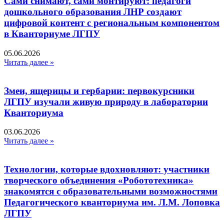
Сами снимают, сами монтируют: педагоги
дошкольного образования ЛНР создают
цифровой контент с региональным компонентом
в Кванториуме ЛГПУ​
05.06.2026
Читать далее »
Змеи, ящерицы и гербарии: первокурсники
ЛГПУ изучали живую природу в лаборатории
Кванториума
03.06.2026
Читать далее »
Технологии, которые вдохновляют: участники
творческого объединения «Робототехника»
знакомятся с образовательными возможностями
Педагогического кванториума им. Л.М. Лоповка
ЛГПУ