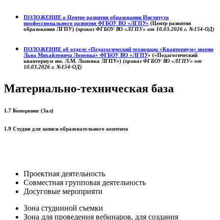
ПОЛОЖЕНИЕ о
Центре развития образования
Института
профессионального развития ФГБОУ ВО «ЛГПУ»
(Центр развития
образования ЛГПУ)
(приказ ФГБОУ ВО «ЛГПУ» от 10.03.2026 г. №154-ОД)
ПОЛОЖЕНИЕ об отделе «Педагогический технопарк «Кванториум» имени
Льва Михайловича Лоповка»
ФГБОУ ВО «ЛГПУ
» («Педагогический
кванториум им. Л.М. Лоповка ЛГПУ»)
(приказ ФГБОУ ВО «ЛГПУ» от
10.03.2026 г. №154-ОД)
Материально-техническая база
1.7 Коворкинг (Зал)
1.9 Студия для записи образовательного контента
Проектная деятельность
Совместная групповая деятельность
Досуговые мероприяти
Зона студииной съемки
Зона для проведения вебинаров, для создания