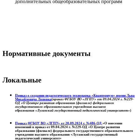
дополнительных общеобразовательных программ
Нормативные документы
Локальные
Приказ о создании педагогического технопарка «Кванториум» имени Льва
Михайловича Лоповка
(
приказ ФГБОУ ВО «ЛГПУ» от 09.04.2024 г. №229-
ОД «О Центре развития образования (филиале) федерального
государственного образовательного учреждения высшего
образования «Луганский государственный педагогический университет»
)
Приказ ФГБОУ ВО «ЛГПУ» от 20.09.2024 г. №486-ОД
«О внесении
изменений в приказ от 09.04.2024 г. №229-ОД «О Центре развития
образования (филиале) федерального государственного образовательного
учреждения высшего образования «Луганский государственный
педагогический университет»