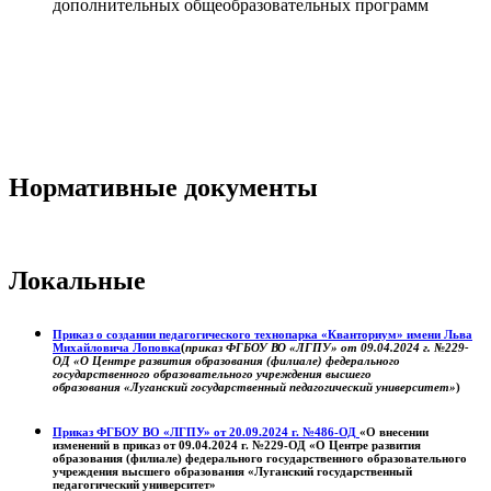
дополнительных общеобразовательных программ
Нормативные документы
Локальные
Приказ о создании педагогического технопарка «Кванториум» имени Льва
Михайловича Лоповка
(
приказ ФГБОУ ВО «ЛГПУ» от 09.04.2024 г. №229-
ОД «О Центре развития образования (филиале) федерального
государственного образовательного учреждения высшего
образования «Луганский государственный педагогический университет»
)
Приказ ФГБОУ ВО «ЛГПУ» от 20.09.2024 г. №486-ОД
«О внесении
изменений в приказ от 09.04.2024 г. №229-ОД «О Центре развития
образования (филиале) федерального государственного образовательного
учреждения высшего образования «Луганский государственный
педагогический университет»