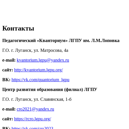
Контакты
Педагогический «Кванториум» ЛГПУ им. Л.М.Лоповка
Г.О. г. Луганск, ул. Матросова, 4а
e-mail:
kvantorium.lgpu@yandex.ru
сайт:
http://kvantorium.lgpu.org/
ВК:
https://vk.com/quantorium_lgpu
Центр развития образования (филиал) ЛГПУ
Г.О. г. Луганск, ул. Славянская, 1-б
e-mail:
cro2021@yandex.ru
сайт:
https://rcro.lgpu.org/
ВК:
https://vk.com/cro2023