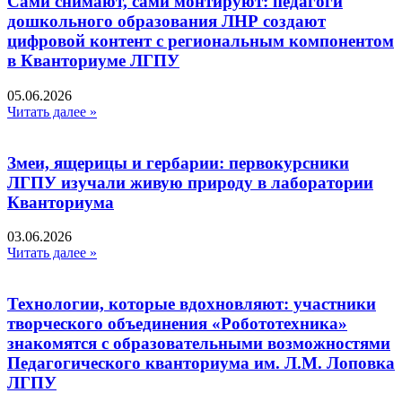
Сами снимают, сами монтируют: педагоги
дошкольного образования ЛНР создают
цифровой контент с региональным компонентом
в Кванториуме ЛГПУ​
05.06.2026
Читать далее »
Змеи, ящерицы и гербарии: первокурсники
ЛГПУ изучали живую природу в лаборатории
Кванториума
03.06.2026
Читать далее »
Технологии, которые вдохновляют: участники
творческого объединения «Робототехника»
знакомятся с образовательными возможностями
Педагогического кванториума им. Л.М. Лоповка
ЛГПУ