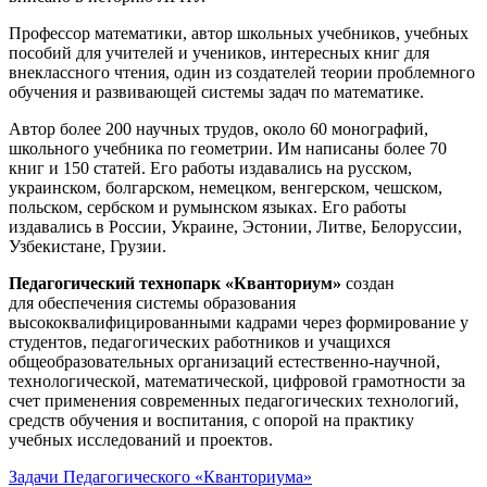
Профессор математики, автор школьных учебников, учебных
пособий для учителей и учеников, интересных книг для
внеклассного чтения, один из создателей теории проблемного
обучения и развивающей системы задач по математике.
Автор более 200 научных трудов, около 60 монографий,
школьного учебника по геометрии. Им написаны более 70
книг и 150 статей. Его работы издавались на русском,
украинском, болгарском, немецком, венгерском, чешском,
польском, сербском и румынском языках. Его работы
издавались в России, Украине, Эстонии, Литве, Белоруссии,
Узбекистане, Грузии.
Педагогический технопарк «Кванториум»
создан
для
обеспечения системы образования
высококвалифицированными кадрами через формирование у
студентов, педагогических работников и учащихся
общеобразовательных организаций естественно-научной,
технологической, математической, цифровой грамотности за
счет применения современных педагогических технологий,
средств обучения и воспитания, с опорой на практику
учебных исследований и проектов.
Задачи Педагогического «Кванториума»