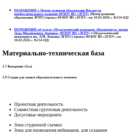
ПОЛОЖЕНИЕ о
Центре развития образования
Института
профессионального развития ФГБОУ ВО «ЛГПУ»
(Центр развития
образования ЛГПУ)
(приказ ФГБОУ ВО «ЛГПУ» от 10.03.2026 г. №154-ОД)
ПОЛОЖЕНИЕ об отделе «Педагогический технопарк «Кванториум» имени
Льва Михайловича Лоповка»
ФГБОУ ВО «ЛГПУ
» («Педагогический
кванториум им. Л.М. Лоповка ЛГПУ»)
(приказ ФГБОУ ВО «ЛГПУ» от
10.03.2026 г. №154-ОД)
Материально-техническая база
1.7 Коворкинг (Зал)
1.9 Студия для записи образовательного контента
Проектная деятельность
Совместная групповая деятельность
Досуговые мероприяти
Зона студииной съемки
Зона для проведения вебинаров, для создания