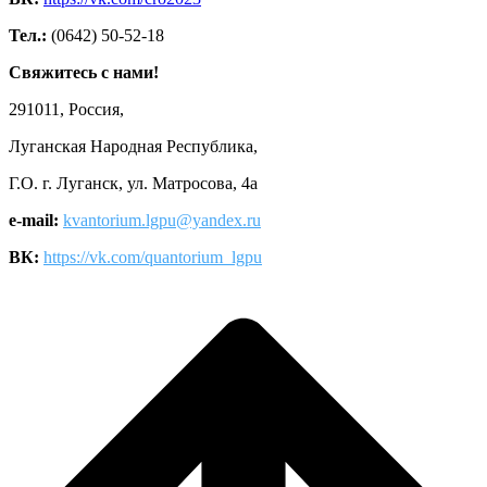
Тел.:
(0642) 50-52-18
Свяжитесь с нами!
291011, Россия,
Луганская Народная Республика,
Г.О. г. Луганск, ул. Матросова, 4а
e-mail:
kvantorium.lgpu@yandex.ru
ВК:
https://vk.com/quantorium_lgpu