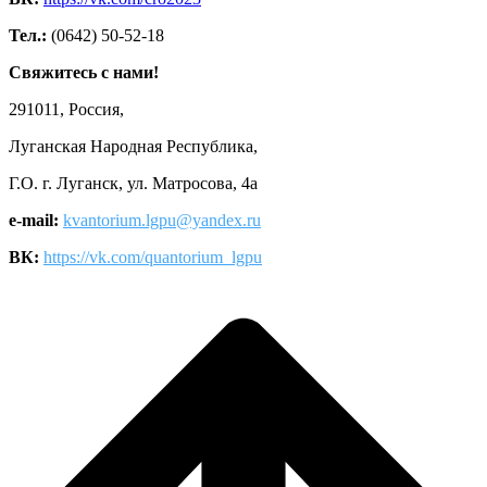
Тел.:
(0642) 50-52-18
Свяжитесь с нами!
291011, Россия,
Луганская Народная Республика,
Г.О. г. Луганск, ул. Матросова, 4а
e-mail:
kvantorium.lgpu@yandex.ru
ВК:
https://vk.com/quantorium_lgpu