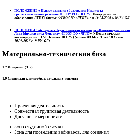
ПОЛОЖЕНИЕ о
Центре развития образования
Института
профессионального развития ФГБОУ ВО «ЛГПУ»
(Центр развития
образования ЛГПУ)
(приказ ФГБОУ ВО «ЛГПУ» от 10.03.2026 г. №154-ОД)
ПОЛОЖЕНИЕ об отделе «Педагогический технопарк «Кванториум» имени
Льва Михайловича Лоповка»
ФГБОУ ВО «ЛГПУ
» («Педагогический
кванториум им. Л.М. Лоповка ЛГПУ»)
(приказ ФГБОУ ВО «ЛГПУ» от
10.03.2026 г. №154-ОД)
Материально-техническая база
1.7 Коворкинг (Зал)
1.9 Студия для записи образовательного контента
Проектная деятельность
Совместная групповая деятельность
Досуговые мероприяти
Зона студииной съемки
Зона для проведения вебинаров, для создания