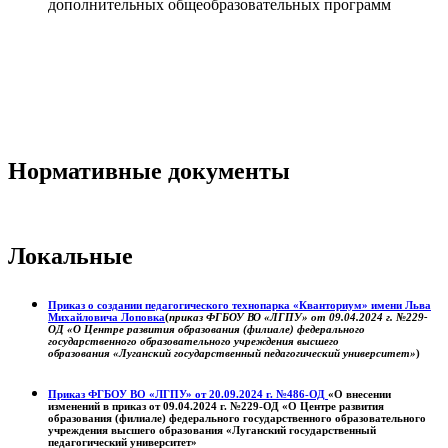
дополнительных общеобразовательных программ
Нормативные документы
Локальные
Приказ о создании педагогического технопарка «Кванториум» имени Льва
Михайловича Лоповка
(
приказ ФГБОУ ВО «ЛГПУ» от 09.04.2024 г. №229-
ОД «О Центре развития образования (филиале) федерального
государственного образовательного учреждения высшего
образования «Луганский государственный педагогический университет»
)
Приказ ФГБОУ ВО «ЛГПУ» от 20.09.2024 г. №486-ОД
«О внесении
изменений в приказ от 09.04.2024 г. №229-ОД «О Центре развития
образования (филиале) федерального государственного образовательного
учреждения высшего образования «Луганский государственный
педагогический университет»