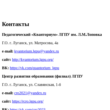
Контакты
Педагогический «Кванториум» ЛГПУ им. Л.М.Лоповка
Г.О. г. Луганск, ул. Матросова, 4а
e-mail:
kvantorium.lgpu@yandex.ru
сайт:
http://kvantorium.lgpu.org/
ВК:
https://vk.com/quantorium_lgpu
Центр развития образования (филиал) ЛГПУ
Г.О. г. Луганск, ул. Славянская, 1-б
e-mail:
cro2021@yandex.ru
сайт:
https://rcro.lgpu.org/
ВК:
https://vk.com/cro2023