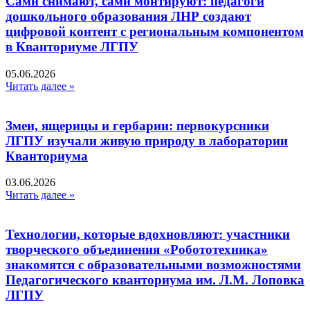
Сами снимают, сами монтируют: педагоги
дошкольного образования ЛНР создают
цифровой контент с региональным компонентом
в Кванториуме ЛГПУ​
05.06.2026
Читать далее »
Змеи, ящерицы и гербарии: первокурсники
ЛГПУ изучали живую природу в лаборатории
Кванториума
03.06.2026
Читать далее »
Технологии, которые вдохновляют: участники
творческого объединения «Робототехника»
знакомятся с образовательными возможностями
Педагогического кванториума им. Л.М. Лоповка
ЛГПУ