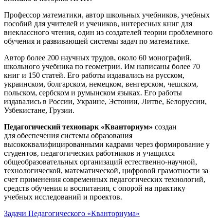
Профессор математики, автор школьных учебников, учебных
пособий для учителей и учеников, интересных книг для
внеклассного чтения, один из создателей теории проблемного
обучения и развивающей системы задач по математике.
Автор более 200 научных трудов, около 60 монографий,
школьного учебника по геометрии. Им написаны более 70
книг и 150 статей. Его работы издавались на русском,
украинском, болгарском, немецком, венгерском, чешском,
польском, сербском и румынском языках. Его работы
издавались в России, Украине, Эстонии, Литве, Белоруссии,
Узбекистане, Грузии.
Педагогический технопарк «Кванториум»
создан
для
обеспечения системы образования
высококвалифицированными кадрами через формирование у
студентов, педагогических работников и учащихся
общеобразовательных организаций естественно-научной,
технологической, математической, цифровой грамотности за
счет применения современных педагогических технологий,
средств обучения и воспитания, с опорой на практику
учебных исследований и проектов.
Задачи Педагогического «Кванториума»