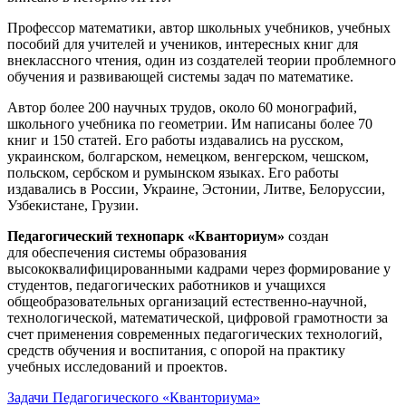
Профессор математики, автор школьных учебников, учебных
пособий для учителей и учеников, интересных книг для
внеклассного чтения, один из создателей теории проблемного
обучения и развивающей системы задач по математике.
Автор более 200 научных трудов, около 60 монографий,
школьного учебника по геометрии. Им написаны более 70
книг и 150 статей. Его работы издавались на русском,
украинском, болгарском, немецком, венгерском, чешском,
польском, сербском и румынском языках. Его работы
издавались в России, Украине, Эстонии, Литве, Белоруссии,
Узбекистане, Грузии.
Педагогический технопарк «Кванториум»
создан
для
обеспечения системы образования
высококвалифицированными кадрами через формирование у
студентов, педагогических работников и учащихся
общеобразовательных организаций естественно-научной,
технологической, математической, цифровой грамотности за
счет применения современных педагогических технологий,
средств обучения и воспитания, с опорой на практику
учебных исследований и проектов.
Задачи Педагогического «Кванториума»