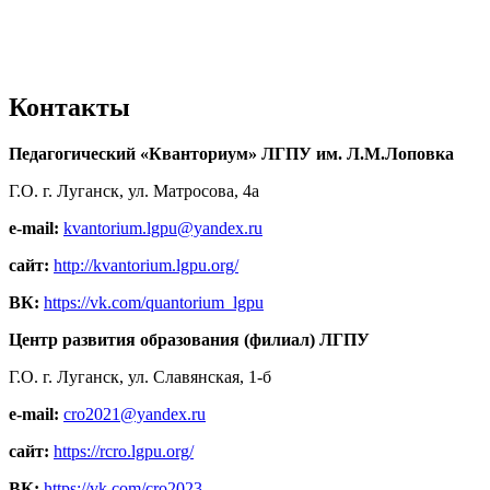
Контакты
Педагогический «Кванториум» ЛГПУ им. Л.М.Лоповка
Г.О. г. Луганск, ул. Матросова, 4а
e-mail:
kvantorium.lgpu@yandex.ru
сайт:
http://kvantorium.lgpu.org/
ВК:
https://vk.com/quantorium_lgpu
Центр развития образования (филиал) ЛГПУ
Г.О. г. Луганск, ул. Славянская, 1-б
e-mail:
cro2021@yandex.ru
сайт:
https://rcro.lgpu.org/
ВК:
https://vk.com/cro2023