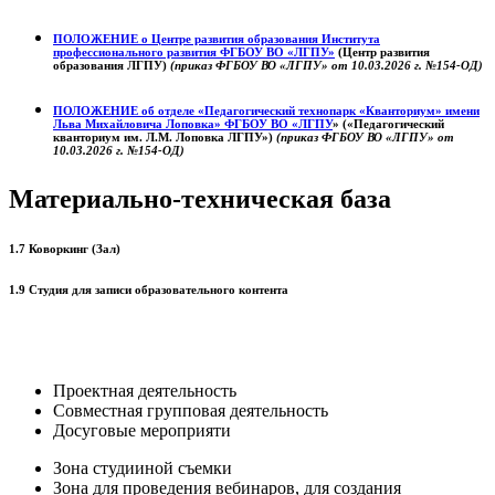
ПОЛОЖЕНИЕ о
Центре развития образования
Института
профессионального развития ФГБОУ ВО «ЛГПУ»
(Центр развития
образования ЛГПУ)
(приказ ФГБОУ ВО «ЛГПУ» от 10.03.2026 г. №154-ОД)
ПОЛОЖЕНИЕ об отделе «Педагогический технопарк «Кванториум» имени
Льва Михайловича Лоповка»
ФГБОУ ВО «ЛГПУ
» («Педагогический
кванториум им. Л.М. Лоповка ЛГПУ»)
(приказ ФГБОУ ВО «ЛГПУ» от
10.03.2026 г. №154-ОД)
Материально-техническая база
1.7 Коворкинг (Зал)
1.9 Студия для записи образовательного контента
Проектная деятельность
Совместная групповая деятельность
Досуговые мероприяти
Зона студииной съемки
Зона для проведения вебинаров, для создания