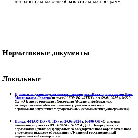
дополнительных общеобразовательных программ
Нормативные документы
Локальные
Приказ о создании педагогического технопарка «Кванториум» имени Льва
Михайловича Лоповка
(
приказ ФГБОУ ВО «ЛГПУ» от 09.04.2024 г. №229-
ОД «О Центре развития образования (филиале) федерального
государственного образовательного учреждения высшего
образования «Луганский государственный педагогический университет»
)
Приказ ФГБОУ ВО «ЛГПУ» от 20.09.2024 г. №486-ОД
«О внесении
изменений в приказ от 09.04.2024 г. №229-ОД «О Центре развития
образования (филиале) федерального государственного образовательного
учреждения высшего образования «Луганский государственный
педагогический университет»