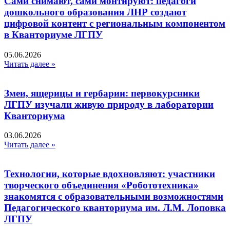
Сами снимают, сами монтируют: педагоги
дошкольного образования ЛНР создают
цифровой контент с региональным компонентом
в Кванториуме ЛГПУ​
05.06.2026
Читать далее »
Змеи, ящерицы и гербарии: первокурсники
ЛГПУ изучали живую природу в лаборатории
Кванториума
03.06.2026
Читать далее »
Технологии, которые вдохновляют: участники
творческого объединения «Робототехника»
знакомятся с образовательными возможностями
Педагогического кванториума им. Л.М. Лоповка
ЛГПУ