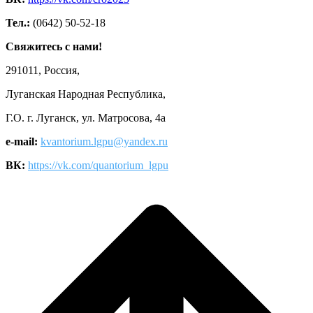
Тел.:
(0642) 50-52-18
Свяжитесь с нами!
291011, Россия,
Луганская Народная Республика,
Г.О. г. Луганск, ул. Матросова, 4а
e-mail:
kvantorium.lgpu@yandex.ru
ВК:
https://vk.com/quantorium_lgpu