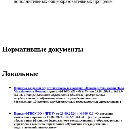
дополнительных общеобразовательных программ
Нормативные документы
Локальные
Приказ о создании педагогического технопарка «Кванториум» имени Льва
Михайловича Лоповка
(
приказ ФГБОУ ВО «ЛГПУ» от 09.04.2024 г. №229-
ОД «О Центре развития образования (филиале) федерального
государственного образовательного учреждения высшего
образования «Луганский государственный педагогический университет»
)
Приказ ФГБОУ ВО «ЛГПУ» от 20.09.2024 г. №486-ОД
«О внесении
изменений в приказ от 09.04.2024 г. №229-ОД «О Центре развития
образования (филиале) федерального государственного образовательного
учреждения высшего образования «Луганский государственный
педагогический университет»