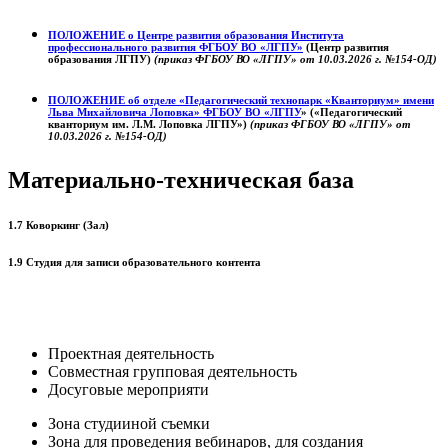
ПОЛОЖЕНИЕ о
Центре развития образования
Института
профессионального развития ФГБОУ ВО «ЛГПУ»
(Центр развития
образования ЛГПУ)
(приказ ФГБОУ ВО «ЛГПУ» от 10.03.2026 г. №154-ОД)
ПОЛОЖЕНИЕ об отделе «Педагогический технопарк «Кванториум» имени
Льва Михайловича Лоповка»
ФГБОУ ВО «ЛГПУ
» («Педагогический
кванториум им. Л.М. Лоповка ЛГПУ»)
(приказ ФГБОУ ВО «ЛГПУ» от
10.03.2026 г. №154-ОД)
Материально-техническая база
1.7 Коворкинг (Зал)
1.9 Студия для записи образовательного контента
Проектная деятельность
Совместная групповая деятельность
Досуговые мероприяти
Зона студииной съемки
Зона для проведения вебинаров, для создания