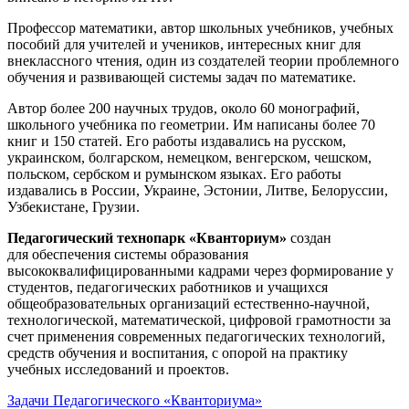
Профессор математики, автор школьных учебников, учебных
пособий для учителей и учеников, интересных книг для
внеклассного чтения, один из создателей теории проблемного
обучения и развивающей системы задач по математике.
Автор более 200 научных трудов, около 60 монографий,
школьного учебника по геометрии. Им написаны более 70
книг и 150 статей. Его работы издавались на русском,
украинском, болгарском, немецком, венгерском, чешском,
польском, сербском и румынском языках. Его работы
издавались в России, Украине, Эстонии, Литве, Белоруссии,
Узбекистане, Грузии.
Педагогический технопарк «Кванториум»
создан
для
обеспечения системы образования
высококвалифицированными кадрами через формирование у
студентов, педагогических работников и учащихся
общеобразовательных организаций естественно-научной,
технологической, математической, цифровой грамотности за
счет применения современных педагогических технологий,
средств обучения и воспитания, с опорой на практику
учебных исследований и проектов.
Задачи Педагогического «Кванториума»