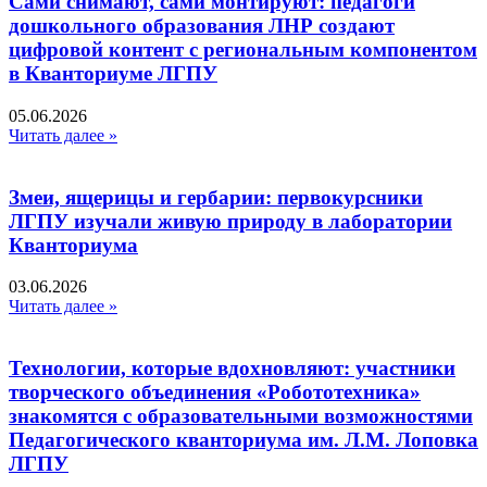
Сами снимают, сами монтируют: педагоги
дошкольного образования ЛНР создают
цифровой контент с региональным компонентом
в Кванториуме ЛГПУ​
05.06.2026
Читать далее »
Змеи, ящерицы и гербарии: первокурсники
ЛГПУ изучали живую природу в лаборатории
Кванториума
03.06.2026
Читать далее »
Технологии, которые вдохновляют: участники
творческого объединения «Робототехника»
знакомятся с образовательными возможностями
Педагогического кванториума им. Л.М. Лоповка
ЛГПУ