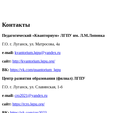
Контакты
Педагогический «Кванториум» ЛГПУ им. Л.М.Лоповка
Г.О. г. Луганск, ул. Матросова, 4а
e-mail:
kvantorium.lgpu@yandex.ru
сайт:
http://kvantorium.lgpu.org/
ВК:
https://vk.com/quantorium_lgpu
Центр развития образования (филиал) ЛГПУ
Г.О. г. Луганск, ул. Славянская, 1-б
e-mail:
cro2021@yandex.ru
сайт:
https://rcro.lgpu.org/
ВК:
https://vk.com/cro2023