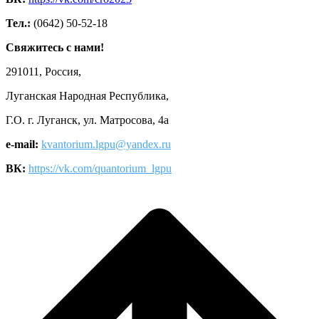
Тел.:
(0642) 50-52-18
Свяжитесь с нами!
291011, Россия,
Луганская Народная Республика,
Г.О. г. Луганск, ул. Матросова, 4а
e-mail:
kvantorium.lgpu@yandex.ru
ВК:
https://vk.com/quantorium_lgpu