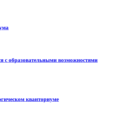
иума
ся с образовательными возможностями
гогическом кванториуме