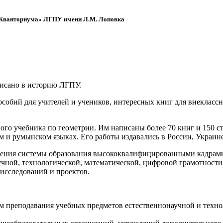
 «Кванториума» ЛГПУ имени Л.М. Лоповка
писано в историю ЛГПУ.
обий для учителей и учеников, интересных книг для внеклассно
ого учебника по геометрии. Им написаны более 70 книг и 150 ст
м и румынском языках. Его работы издавались в России, Украине
ения системы образования высококвалифицированными кадрами 
чной, технологической, математической, цифровой грамотности
х исследований и проектов.
ям преподавания учебных предметов естественнонаучной и техн