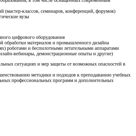
образования, в том числе оснащенных современным
й (мастер-классов, семинаров, конференций, форумов)
гические вузы
очного цифрового оборудования
ой обработки материалов и промышленного дизайна
иях) роботами и беспилотными летательными аппаратами
 онлайн-вебинары, демонстрационные опыты и другие)
альных ситуациях и мер защиты от возможных опасностей в
ршенствованию методики и подходов к преподаванию учебных
ельных профессиональных программ и дополнительных