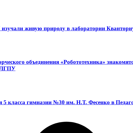
 изучали живую природу в лаборатории Квантор
орческого объединения «Робототехника» знакомят
а ЛГПУ
я 5 класса гимназии №30 им. Н.Т. Фесенко в Педа