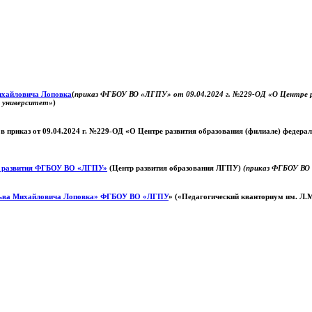
Михайловича Лоповка
(
приказ ФГБОУ ВО «ЛГПУ» от 09.04.2024 г. №229-ОД «О Центре ра
й университет»
)
 в приказ от 09.04.2024 г. №229-ОД «О Центре развития образования (филиале) федер
о развития ФГБОУ ВО «ЛГПУ»
(Центр развития образования ЛГПУ)
(приказ ФГБОУ ВО 
ьва Михайловича Лоповка»
ФГБОУ ВО «ЛГПУ
» («Педагогический кванториум им. Л