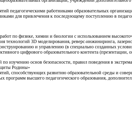
щеобразовательных организаций, учреждений дополнительного 
ятий педагогическими работниками образовательных организаци
никами для привлечения к последующему поступлению в педаго
 работ по физике, химии и биологии с использованием высокот
ния технологий 3D моделирования, реверс-инжиниринга, лазерн
конструированию и управлению (в специально созданных услов
ективного цифрового образовательного контента (презентации,
й по изучению основ безопасности, правил поведения в экстрем
защиты Родины»
иятий, способствующих развитию образовательной среды и сове
ных программ высшего педагогического образования, дополнит