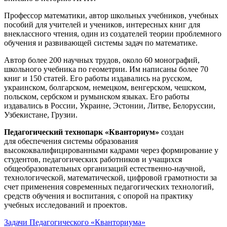
Профессор математики, автор школьных учебников, учебных
пособий для учителей и учеников, интересных книг для
внеклассного чтения, один из создателей теории проблемного
обучения и развивающей системы задач по математике.
Автор более 200 научных трудов, около 60 монографий,
школьного учебника по геометрии. Им написаны более 70
книг и 150 статей. Его работы издавались на русском,
украинском, болгарском, немецком, венгерском, чешском,
польском, сербском и румынском языках. Его работы
издавались в России, Украине, Эстонии, Литве, Белоруссии,
Узбекистане, Грузии.
Педагогический технопарк «Кванториум»
создан
для
обеспечения системы образования
высококвалифицированными кадрами через формирование у
студентов, педагогических работников и учащихся
общеобразовательных организаций естественно-научной,
технологической, математической, цифровой грамотности за
счет применения современных педагогических технологий,
средств обучения и воспитания, с опорой на практику
учебных исследований и проектов.
Задачи Педагогического «Кванториума»