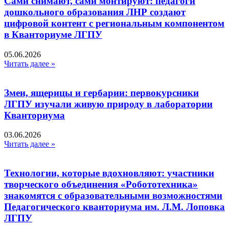
Сами снимают, сами монтируют: педагоги
дошкольного образования ЛНР создают
цифровой контент с региональным компонентом
в Кванториуме ЛГПУ​
05.06.2026
Читать далее »
Змеи, ящерицы и гербарии: первокурсники
ЛГПУ изучали живую природу в лаборатории
Кванториума
03.06.2026
Читать далее »
Технологии, которые вдохновляют: участники
творческого объединения «Робототехника»
знакомятся с образовательными возможностями
Педагогического кванториума им. Л.М. Лоповка
ЛГПУ