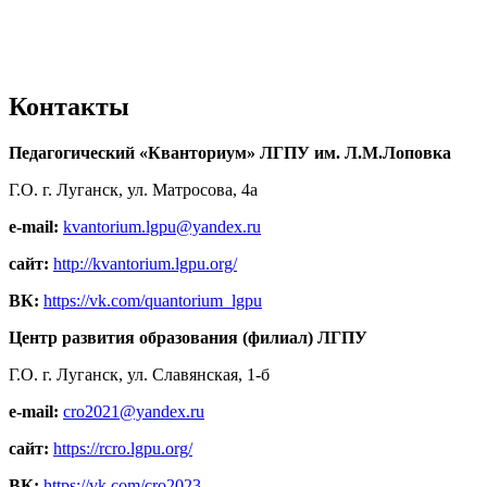
Контакты
Педагогический «Кванториум» ЛГПУ им. Л.М.Лоповка
Г.О. г. Луганск, ул. Матросова, 4а
e-mail:
kvantorium.lgpu@yandex.ru
сайт:
http://kvantorium.lgpu.org/
ВК:
https://vk.com/quantorium_lgpu
Центр развития образования (филиал) ЛГПУ
Г.О. г. Луганск, ул. Славянская, 1-б
e-mail:
cro2021@yandex.ru
сайт:
https://rcro.lgpu.org/
ВК:
https://vk.com/cro2023