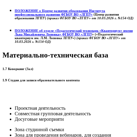
ПОЛОЖЕНИЕ о
Центре развития образования
Института
профессионального развития ФГБОУ ВО «ЛГПУ»
(Центр развития
образования ЛГПУ)
(приказ ФГБОУ ВО «ЛГПУ» от 10.03.2026 г. №154-ОД)
ПОЛОЖЕНИЕ об отделе «Педагогический технопарк «Кванториум» имени
Льва Михайловича Лоповка»
ФГБОУ ВО «ЛГПУ
» («Педагогический
кванториум им. Л.М. Лоповка ЛГПУ»)
(приказ ФГБОУ ВО «ЛГПУ» от
10.03.2026 г. №154-ОД)
Материально-техническая база
1.7 Коворкинг (Зал)
1.9 Студия для записи образовательного контента
Проектная деятельность
Совместная групповая деятельность
Досуговые мероприяти
Зона студииной съемки
Зона для проведения вебинаров, для создания