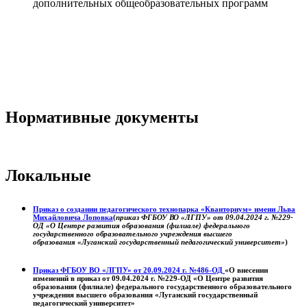
дополнительных общеобразовательных программ
Нормативные документы
Локальные
Приказ о создании педагогического технопарка «Кванториум» имени Льва
Михайловича Лоповка
(
приказ ФГБОУ ВО «ЛГПУ» от 09.04.2024 г. №229-
ОД «О Центре развития образования (филиале) федерального
государственного образовательного учреждения высшего
образования «Луганский государственный педагогический университет»
)
Приказ ФГБОУ ВО «ЛГПУ» от 20.09.2024 г. №486-ОД
«О внесении
изменений в приказ от 09.04.2024 г. №229-ОД «О Центре развития
образования (филиале) федерального государственного образовательного
учреждения высшего образования «Луганский государственный
педагогический университет»