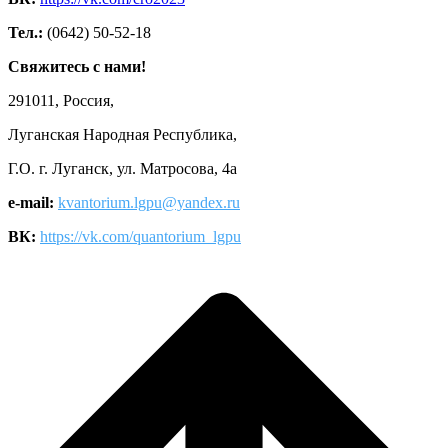
Тел.:
(0642) 50-52-18
Свяжитесь с нами!
291011, Россия,
Луганская Народная Республика,
Г.О. г. Луганск, ул. Матросова, 4а
e-mail:
kvantorium.lgpu@yandex.ru
ВК:
https://vk.com/quantorium_lgpu