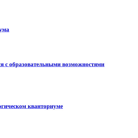
иума
ся с образовательными возможностями
гогическом кванториуме