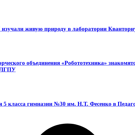
 изучали живую природу в лаборатории Квантор
орческого объединения «Робототехника» знакомят
а ЛГПУ
я 5 класса гимназии №30 им. Н.Т. Фесенко в Педа