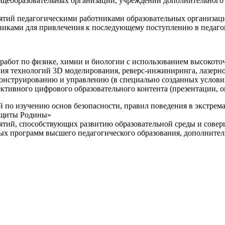
щеобразовательных организаций, учреждений дополнительного 
ятий педагогическими работниками образовательных организаци
никами для привлечения к последующему поступлению в педаго
 работ по физике, химии и биологии с использованием высокот
ния технологий 3D моделирования, реверс-инжиниринга, лазерн
конструированию и управлению (в специально созданных услов
ективного цифрового образовательного контента (презентации,
й по изучению основ безопасности, правил поведения в экстрем
защиты Родины»
иятий, способствующих развитию образовательной среды и сове
ных программ высшего педагогического образования, дополнит