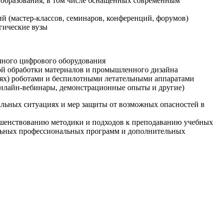
образования, в том числе оснащенных современным
й (мастер-классов, семинаров, конференций, форумов)
гические вузы
очного цифрового оборудования
ой обработки материалов и промышленного дизайна
иях) роботами и беспилотными летательными аппаратами
 онлайн-вебинары, демонстрационные опыты и другие)
альных ситуациях и мер защиты от возможных опасностей в
ршенствованию методики и подходов к преподаванию учебных
ельных профессиональных программ и дополнительных