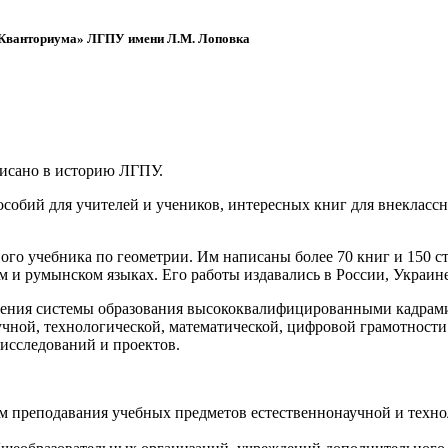
 «Кванториума» ЛГПУ имени Л.М. Лоповка
писано в историю ЛГПУ.
обий для учителей и учеников, интересных книг для внеклассно
ого учебника по геометрии. Им написаны более 70 книг и 150 ст
м и румынском языках. Его работы издавались в России, Украине
ения системы образования высококвалифицированными кадрами 
чной, технологической, математической, цифровой грамотности
х исследований и проектов.
ям преподавания учебных предметов естественнонаучной и техн