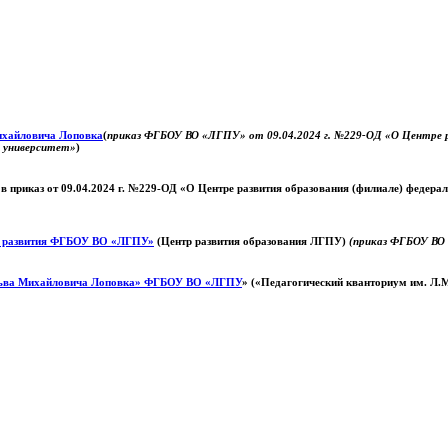
Михайловича Лоповка
(
приказ ФГБОУ ВО «ЛГПУ» от 09.04.2024 г. №229-ОД «О Центре ра
й университет»
)
 в приказ от 09.04.2024 г. №229-ОД «О Центре развития образования (филиале) федер
о развития ФГБОУ ВО «ЛГПУ»
(Центр развития образования ЛГПУ)
(приказ ФГБОУ ВО 
ьва Михайловича Лоповка»
ФГБОУ ВО «ЛГПУ
» («Педагогический кванториум им. Л