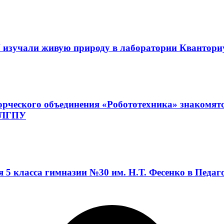
 изучали живую природу в лаборатории Квантор
орческого объединения «Робототехника» знакомят
а ЛГПУ
я 5 класса гимназии №30 им. Н.Т. Фесенко в Педа