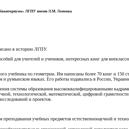
 «Кванториума» ЛГПУ имени Л.М. Лоповка
писано в историю ЛГПУ.
обий для учителей и учеников, интересных книг для внеклассно
ого учебника по геометрии. Им написаны более 70 книг и 150 ст
м и румынском языках. Его работы издавались в России, Украине
ения системы образования высококвалифицированными кадрами 
чной, технологической, математической, цифровой грамотности
х исследований и проектов.
ям преподавания учебных предметов естественнонаучной и техн