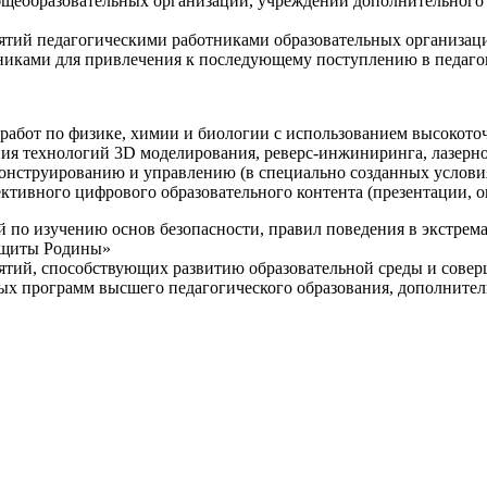
щеобразовательных организаций, учреждений дополнительного 
ятий педагогическими работниками образовательных организаци
никами для привлечения к последующему поступлению в педаго
 работ по физике, химии и биологии с использованием высокот
ния технологий 3D моделирования, реверс-инжиниринга, лазерн
конструированию и управлению (в специально созданных услов
ективного цифрового образовательного контента (презентации,
й по изучению основ безопасности, правил поведения в экстрем
защиты Родины»
иятий, способствующих развитию образовательной среды и сове
ных программ высшего педагогического образования, дополнит