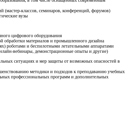
образования, в том числе оснащенных современным
й (мастер-классов, семинаров, конференций, форумов)
гические вузы
очного цифрового оборудования
ой обработки материалов и промышленного дизайна
иях) роботами и беспилотными летательными аппаратами
 онлайн-вебинары, демонстрационные опыты и другие)
альных ситуациях и мер защиты от возможных опасностей в
ршенствованию методики и подходов к преподаванию учебных
ельных профессиональных программ и дополнительных