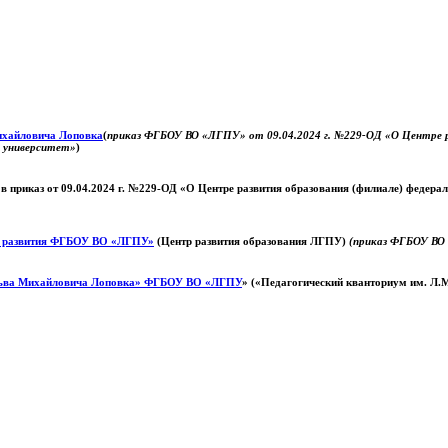
Михайловича Лоповка
(
приказ ФГБОУ ВО «ЛГПУ» от 09.04.2024 г. №229-ОД «О Центре ра
й университет»
)
 в приказ от 09.04.2024 г. №229-ОД «О Центре развития образования (филиале) федер
о развития ФГБОУ ВО «ЛГПУ»
(Центр развития образования ЛГПУ)
(приказ ФГБОУ ВО 
ьва Михайловича Лоповка»
ФГБОУ ВО «ЛГПУ
» («Педагогический кванториум им. Л