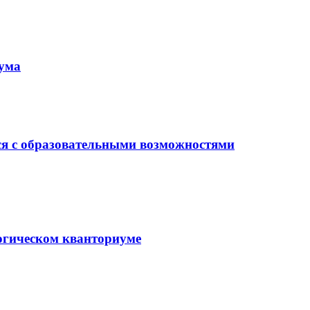
иума
ся с образовательными возможностями
гогическом кванториуме