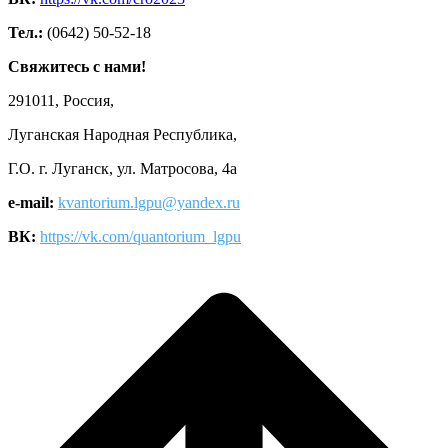
Тел.:
(0642) 50-52-18
Свяжитесь с нами!
291011, Россия,
Луганская Народная Республика,
Г.О. г. Луганск, ул. Матросова, 4а
e-mail:
kvantorium.lgpu@yandex.ru
ВК:
https://vk.com/quantorium_lgpu