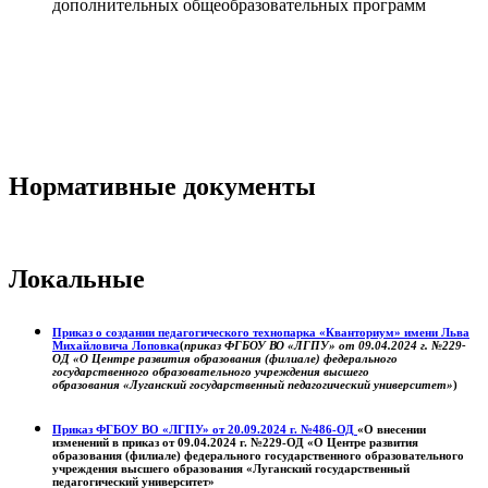
дополнительных общеобразовательных программ
Нормативные документы
Локальные
Приказ о создании педагогического технопарка «Кванториум» имени Льва
Михайловича Лоповка
(
приказ ФГБОУ ВО «ЛГПУ» от 09.04.2024 г. №229-
ОД «О Центре развития образования (филиале) федерального
государственного образовательного учреждения высшего
образования «Луганский государственный педагогический университет»
)
Приказ ФГБОУ ВО «ЛГПУ» от 20.09.2024 г. №486-ОД
«О внесении
изменений в приказ от 09.04.2024 г. №229-ОД «О Центре развития
образования (филиале) федерального государственного образовательного
учреждения высшего образования «Луганский государственный
педагогический университет»