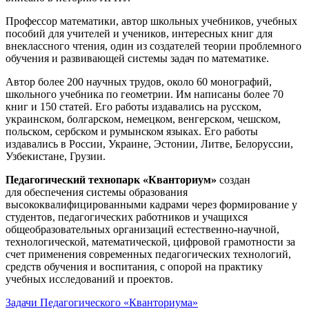
Профессор математики, автор школьных учебников, учебных
пособий для учителей и учеников, интересных книг для
внеклассного чтения, один из создателей теории проблемного
обучения и развивающей системы задач по математике.
Автор более 200 научных трудов, около 60 монографий,
школьного учебника по геометрии. Им написаны более 70
книг и 150 статей. Его работы издавались на русском,
украинском, болгарском, немецком, венгерском, чешском,
польском, сербском и румынском языках. Его работы
издавались в России, Украине, Эстонии, Литве, Белоруссии,
Узбекистане, Грузии.
Педагогический технопарк «Кванториум»
создан
для
обеспечения системы образования
высококвалифицированными кадрами через формирование у
студентов, педагогических работников и учащихся
общеобразовательных организаций естественно-научной,
технологической, математической, цифровой грамотности за
счет применения современных педагогических технологий,
средств обучения и воспитания, с опорой на практику
учебных исследований и проектов.
Задачи Педагогического «Кванториума»