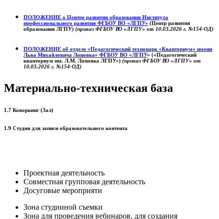
ПОЛОЖЕНИЕ о
Центре развития образования
Института
профессионального развития ФГБОУ ВО «ЛГПУ»
(Центр развития
образования ЛГПУ)
(приказ ФГБОУ ВО «ЛГПУ» от 10.03.2026 г. №154-ОД)
ПОЛОЖЕНИЕ об отделе «Педагогический технопарк «Кванториум» имени
Льва Михайловича Лоповка»
ФГБОУ ВО «ЛГПУ
» («Педагогический
кванториум им. Л.М. Лоповка ЛГПУ»)
(приказ ФГБОУ ВО «ЛГПУ» от
10.03.2026 г. №154-ОД)
Материально-техническая база
1.7 Коворкинг (Зал)
1.9 Студия для записи образовательного контента
Проектная деятельность
Совместная групповая деятельность
Досуговые мероприяти
Зона студииной съемки
Зона для проведения вебинаров, для создания