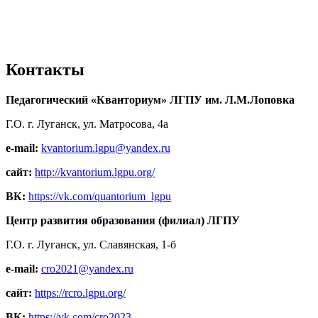
Контакты
Педагогический «Кванториум» ЛГПУ им. Л.М.Лоповка
Г.О. г. Луганск, ул. Матросова, 4а
e-mail:
kvantorium.lgpu@yandex.ru
сайт:
http://kvantorium.lgpu.org/
ВК:
https://vk.com/quantorium_lgpu
Центр развития образования (филиал) ЛГПУ
Г.О. г. Луганск, ул. Славянская, 1-б
e-mail:
cro2021@yandex.ru
сайт:
https://rcro.lgpu.org/
ВК:
https://vk.com/cro2023