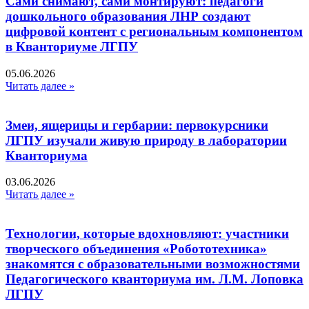
Сами снимают, сами монтируют: педагоги
дошкольного образования ЛНР создают
цифровой контент с региональным компонентом
в Кванториуме ЛГПУ​
05.06.2026
Читать далее »
Змеи, ящерицы и гербарии: первокурсники
ЛГПУ изучали живую природу в лаборатории
Кванториума
03.06.2026
Читать далее »
Технологии, которые вдохновляют: участники
творческого объединения «Робототехника»
знакомятся с образовательными возможностями
Педагогического кванториума им. Л.М. Лоповка
ЛГПУ