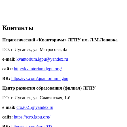
Контакты
Педагогический «Кванториум» ЛГПУ им. Л.М.Лоповка
Г.О. г. Луганск, ул. Матросова, 4а
e-mail:
kvantorium.lgpu@yandex.ru
сайт:
http://kvantorium.lgpu.org/
ВК:
https://vk.com/quantorium_lgpu
Центр развития образования (филиал) ЛГПУ
Г.О. г. Луганск, ул. Славянская, 1-б
e-mail:
cro2021@yandex.ru
сайт:
https://rcro.lgpu.org/
ВК:
https://vk.com/cro2023