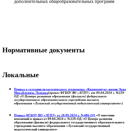
дополнительных общеобразовательных программ
Нормативные документы
Локальные
Приказ о создании педагогического технопарка «Кванториум» имени Льва
Михайловича Лоповка
(
приказ ФГБОУ ВО «ЛГПУ» от 09.04.2024 г. №229-
ОД «О Центре развития образования (филиале) федерального
государственного образовательного учреждения высшего
образования «Луганский государственный педагогический университет»
)
Приказ ФГБОУ ВО «ЛГПУ» от 20.09.2024 г. №486-ОД
«О внесении
изменений в приказ от 09.04.2024 г. №229-ОД «О Центре развития
образования (филиале) федерального государственного образовательного
учреждения высшего образования «Луганский государственный
педагогический университет»