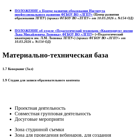
ПОЛОЖЕНИЕ о
Центре развития образования
Института
профессионального развития ФГБОУ ВО «ЛГПУ»
(Центр развития
образования ЛГПУ)
(приказ ФГБОУ ВО «ЛГПУ» от 10.03.2026 г. №154-ОД)
ПОЛОЖЕНИЕ об отделе «Педагогический технопарк «Кванториум» имени
Льва Михайловича Лоповка»
ФГБОУ ВО «ЛГПУ
» («Педагогический
кванториум им. Л.М. Лоповка ЛГПУ»)
(приказ ФГБОУ ВО «ЛГПУ» от
10.03.2026 г. №154-ОД)
Материально-техническая база
1.7 Коворкинг (Зал)
1.9 Студия для записи образовательного контента
Проектная деятельность
Совместная групповая деятельность
Досуговые мероприяти
Зона студииной съемки
Зона для проведения вебинаров, для создания