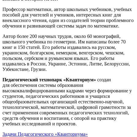
Профессор математики, автор школьных учебников, учебных
пособий для учителей и учеников, интересных книг для
внеклассного чтения, один из создателей теории проблемного
обучения и развивающей системы задач по математике.
Автор более 200 научных трудов, около 60 монографий,
школьного учебника по геометрии. Им написаны более 70
книг и 150 статей. Его работы издавались на русском,
украинском, болгарском, немецком, венгерском, чешском,
польском, сербском и румынском языках. Его работы
издавались в России, Украине, Эстонии, Литве, Белоруссии,
Узбекистане, Грузии.
Педагогический технопарк «Кванториум»
создан
для
обеспечения системы образования
высококвалифицированными кадрами через формирование у
студентов, педагогических работников и учащихся
общеобразовательных организаций естественно-научной,
технологической, математической, цифровой грамотности за
счет применения современных педагогических технологий,
средств обучения и воспитания, с опорой на практику
учебных исследований и проектов.
Задачи Педагогического «Кванториума»