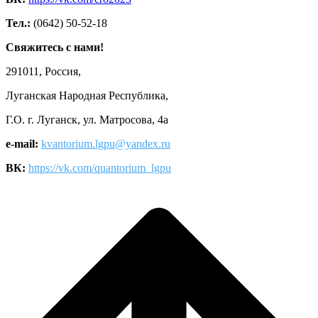
Тел.:
(0642) 50-52-18
Свяжитесь с нами!
291011, Россия,
Луганская Народная Республика,
Г.О. г. Луганск, ул. Матросова, 4а
e-mail:
kvantorium.lgpu@yandex.ru
ВК:
https://vk.com/quantorium_lgpu