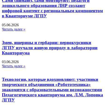
Сами снимают, сами монтируют: педагоги
дошкольного образования ЛНР создают
цифровой контент с региональным компонентом
в Кванториуме ЛГПУ​
05.06.2026
Читать далее »
Змеи, ящерицы и гербарии: первокурсники
ЛГПУ изучали живую природу в лаборатории
Кванториума
03.06.2026
Читать далее »
Технологии, которые вдохновляют: участники
творческого объединения «Робототехника»
знакомятся с образовательными возможностями
Педагогического кванториума им. Л.М. Лоповка
ЛГПУ