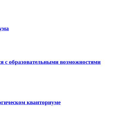
иума
ся с образовательными возможностями
гогическом кванториуме