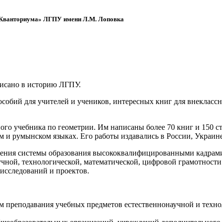
 «Кванториума» ЛГПУ имени Л.М. Лоповка
писано в историю ЛГПУ.
обий для учителей и учеников, интересных книг для внеклассно
ого учебника по геометрии. Им написаны более 70 книг и 150 ст
м и румынском языках. Его работы издавались в России, Украине
ения системы образования высококвалифицированными кадрами 
чной, технологической, математической, цифровой грамотности
х исследований и проектов.
ям преподавания учебных предметов естественнонаучной и техн