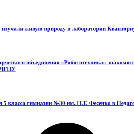
 изучали живую природу в лаборатории Квантор
орческого объединения «Робототехника» знакомят
а ЛГПУ
я 5 класса гимназии №30 им. Н.Т. Фесенко в Педа