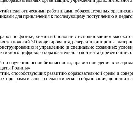
щеобразовательных организаций, учреждений дополнительного 
ятий педагогическими работниками образовательных организаци
никами для привлечения к последующему поступлению в педаго
 работ по физике, химии и биологии с использованием высокот
ния технологий 3D моделирования, реверс-инжиниринга, лазерн
конструированию и управлению (в специально созданных услов
ективного цифрового образовательного контента (презентации,
й по изучению основ безопасности, правил поведения в экстрем
защиты Родины»
иятий, способствующих развитию образовательной среды и сове
ных программ высшего педагогического образования, дополнит