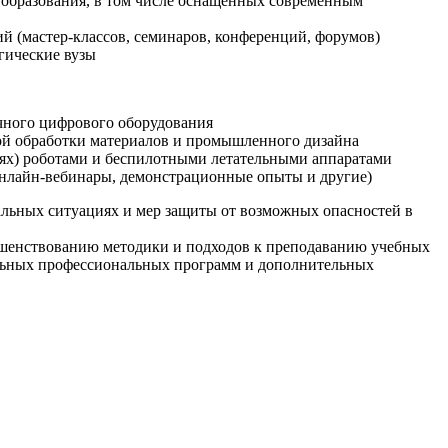
образования, в том числе оснащенных современным
й (мастер-классов, семинаров, конференций, форумов)
гические вузы
очного цифрового оборудования
ой обработки материалов и промышленного дизайна
иях) роботами и беспилотными летательными аппаратами
 онлайн-вебинары, демонстрационные опыты и другие)
альных ситуациях и мер защиты от возможных опасностей в
ршенствованию методики и подходов к преподаванию учебных
ельных профессиональных программ и дополнительных