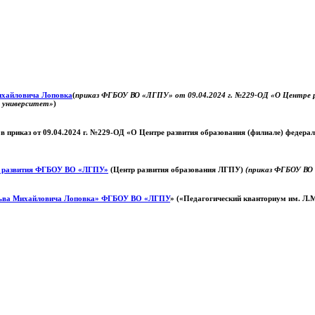
Михайловича Лоповка
(
приказ ФГБОУ ВО «ЛГПУ» от 09.04.2024 г. №229-ОД «О Центре ра
й университет»
)
 в приказ от 09.04.2024 г. №229-ОД «О Центре развития образования (филиале) федер
о развития ФГБОУ ВО «ЛГПУ»
(Центр развития образования ЛГПУ)
(приказ ФГБОУ ВО 
ьва Михайловича Лоповка»
ФГБОУ ВО «ЛГПУ
» («Педагогический кванториум им. Л